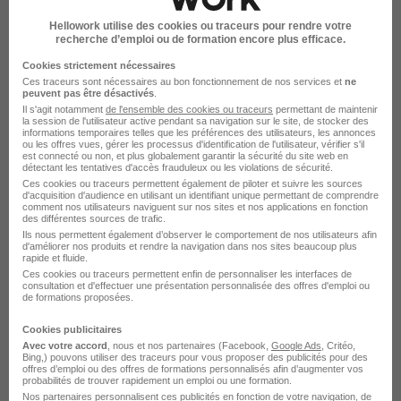
Emploi à Chastel-Nouvel
Stage Service
Hellowork utilise des cookies ou traceurs pour rendre votre
recherche d’emploi ou de formation encore plus efficace.
Cookies strictement nécessaires
Ces traceurs sont nécessaires au bon fonctionnement de nos services et
ne
peuvent pas être désactivés
.
Il s'agit notamment
de l'ensemble des cookies ou traceurs
permettant de maintenir
la session de l'utilisateur active pendant sa navigation sur le site, de stocker des
Emplois & formations
informations temporaires telles que les préférences des utilisateurs, les annonces
ou les offres vues, gérer les processus d'identification de l'utilisateur, vérifier s'il
est connecté ou non, et plus globalement garantir la sécurité du site web en
détectant les tentatives d'accès frauduleux ou les violations de sécurité.
Emploi Service
Ces cookies ou traceurs permettent également de piloter et suivre les sources
d'acquisition d'audience en utilisant un identifiant unique permettant de comprendre
Stage Service
comment nos utilisateurs naviguent sur nos sites et nos applications en fonction
des différentes sources de trafic.
Alternance Service
Ils nous permettent également d’observer le comportement de nos utilisateurs afin
d'améliorer nos produits et rendre la navigation dans nos sites beaucoup plus
Intérim Service
rapide et fluide.
Ces cookies ou traceurs permettent enfin de personnaliser les interfaces de
consultation et d'effectuer une présentation personnalisée des offres d'emploi ou
de formations proposées.
Cookies publicitaires
Avec votre accord
, nous et nos partenaires (Facebook,
Google Ads
, Critéo,
Bing,) pouvons utiliser des traceurs pour vous proposer des publicités pour des
Stage dans le domaine Service
offres d’emploi ou des offres de formations personnalisés afin d’augmenter vos
probabilités de trouver rapidement un emploi ou une formation.
Nos partenaires personnalisent ces publicités en fonction de votre navigation, de