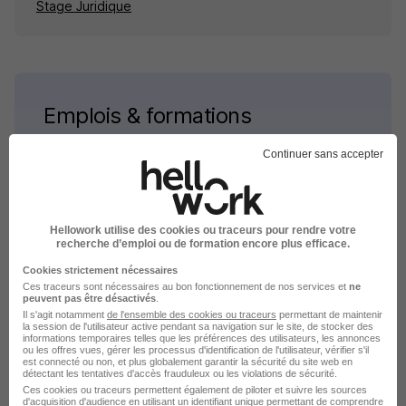
Stage Juridique
Emplois & formations
Continuer sans accepter
Emploi Juridique
Stage Juridique
Alternance Juridique
Hellowork utilise des cookies ou traceurs pour rendre votre
Intérim Juridique
recherche d’emploi ou de formation encore plus efficace.
Cookies strictement nécessaires
Ces traceurs sont nécessaires au bon fonctionnement de nos services et
ne
peuvent pas être désactivés
.
Il s'agit notamment
de l'ensemble des cookies ou traceurs
permettant de maintenir
la session de l'utilisateur active pendant sa navigation sur le site, de stocker des
informations temporaires telles que les préférences des utilisateurs, les annonces
ou les offres vues, gérer les processus d'identification de l'utilisateur, vérifier s'il
Stage dans le domaine Juridique
est connecté ou non, et plus globalement garantir la sécurité du site web en
détectant les tentatives d'accès frauduleux ou les violations de sécurité.
en France
Ces cookies ou traceurs permettent également de piloter et suivre les sources
d'acquisition d'audience en utilisant un identifiant unique permettant de comprendre