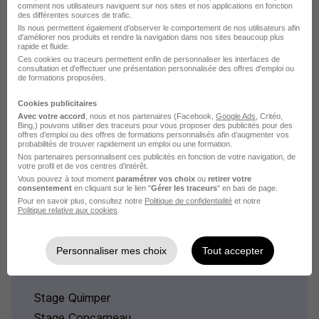
comment nos utilisateurs naviguent sur nos sites et nos applications en fonction
des différentes sources de trafic.
Stage Paris Juridique
Ils nous permettent également d’observer le comportement de nos utilisateurs afin
d'améliorer nos produits et rendre la navigation dans nos sites beaucoup plus
Stage Puteaux Juridique
rapide et fluide.
Stage Montrouge Juridique
Ces cookies ou traceurs permettent enfin de personnaliser les interfaces de
consultation et d'effectuer une présentation personnalisée des offres d'emploi ou
de formations proposées.
Stage Lyon Juridique
Stage Nantes Juridique
Cookies publicitaires
Avec votre accord
, nous et nos partenaires (Facebook,
Google Ads
, Critéo,
Stage Courbevoie Juridique
Bing,) pouvons utiliser des traceurs pour vous proposer des publicités pour des
offres d’emploi ou des offres de formations personnalisés afin d’augmenter vos
probabilités de trouver rapidement un emploi ou une formation.
Voir plus
Nos partenaires personnalisent ces publicités en fonction de votre navigation, de
votre profil et de vos centres d’intérêt.
Les offres de stage par ville du domaine Juridique
Vous pouvez à tout moment
paramétrer vos choix
ou
retirer votre
consentement
en cliquant sur le lien "
Gérer les traceurs
" en bas de page.
Pour en savoir plus, consultez notre
Politique de confidentialité
et notre
Politique relative aux cookies
.
Personnaliser mes choix
Tout accepter
Stage par ville en Finistère
Stage Quimper
Stage Concarneau