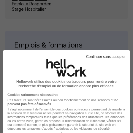
Emploi à Rosporden
Stage Hospitalier
Emplois & formations
Continuer sans accepter
Emploi Hospitalier
Stage Hospitalier
Alternance Hospitalier
Hellowork utilise des cookies ou traceurs pour rendre votre
Intérim Hospitalier
recherche d’emploi ou de formation encore plus efficace.
Cookies strictement nécessaires
Ces traceurs sont nécessaires au bon fonctionnement de nos services et
ne
peuvent pas être désactivés
.
Il s'agit notamment
de l'ensemble des cookies ou traceurs
permettant de maintenir
la session de l'utilisateur active pendant sa navigation sur le site, de stocker des
informations temporaires telles que les préférences des utilisateurs, les annonces
ou les offres vues, gérer les processus d'identification de l'utilisateur, vérifier s'il
Stage dans le domaine
est connecté ou non, et plus globalement garantir la sécurité du site web en
détectant les tentatives d'accès frauduleux ou les violations de sécurité.