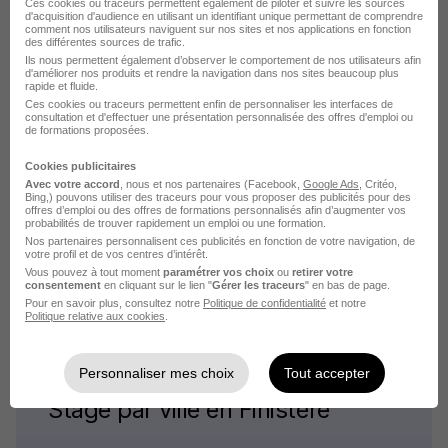
Hospitalier en France
Ces cookies ou traceurs permettent également de piloter et suivre les sources
d'acquisition d'audience en utilisant un identifiant unique permettant de comprendre
comment nos utilisateurs naviguent sur nos sites et nos applications en fonction
des différentes sources de trafic.
Stage Paris Hospitalier
Ils nous permettent également d’observer le comportement de nos utilisateurs afin
d'améliorer nos produits et rendre la navigation dans nos sites beaucoup plus
Stage Le Mans Hospitalier
rapide et fluide.
Ces cookies ou traceurs permettent enfin de personnaliser les interfaces de
Stage Carcassonne Hospitalier
consultation et d'effectuer une présentation personnalisée des offres d'emploi ou
de formations proposées.
Stage Brissac Loire Aubance Hospitalier
Stage Pau Hospitalier
Cookies publicitaires
Avec votre accord
, nous et nos partenaires (Facebook,
Google Ads
, Critéo,
Stage Garches Hospitalier
Bing,) pouvons utiliser des traceurs pour vous proposer des publicités pour des
offres d’emploi ou des offres de formations personnalisés afin d’augmenter vos
probabilités de trouver rapidement un emploi ou une formation.
Voir plus
Nos partenaires personnalisent ces publicités en fonction de votre navigation, de
votre profil et de vos centres d’intérêt.
Les offres de stage par ville du domaine Hospitalier
Vous pouvez à tout moment
paramétrer vos choix
ou
retirer votre
consentement
en cliquant sur le lien "
Gérer les traceurs
" en bas de page.
Pour en savoir plus, consultez notre
Politique de confidentialité
et notre
Politique relative aux cookies
.
Personnaliser mes choix
Tout accepter
Stage par ville en Finistère