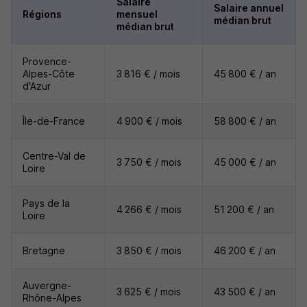
Salaire
Salaire annuel
Régions
mensuel
médian brut
médian brut
Provence-
Alpes-Côte
3 816 € / mois
45 800 € / an
d'Azur
Île-de-France
4 900 € / mois
58 800 € / an
Centre-Val de
3 750 € / mois
45 000 € / an
Loire
Pays de la
4 266 € / mois
51 200 € / an
Loire
Bretagne
3 850 € / mois
46 200 € / an
Auvergne-
3 625 € / mois
43 500 € / an
Rhône-Alpes