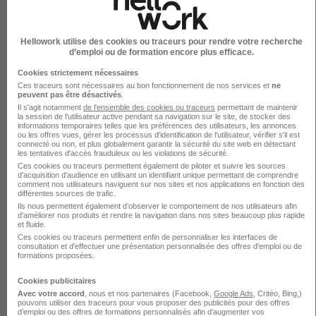
Montpellier - 34
CDI
2 500 - 3 000 € / mois
Hellowork utilise des cookies ou traceurs pour rendre votre recherche
d’emploi ou de formation encore plus efficace.
Voir l’offre
Cookies strictement nécessaires
il y a 1 jour
Ces traceurs sont nécessaires au bon fonctionnement de nos services et
ne
peuvent pas être désactivés
.
Il s'agit notamment
de l'ensemble des cookies ou traceurs
permettant de maintenir
Voir toutes les offres d’emploi pour Souscripteur assurance
la session de l'utilisateur active pendant sa navigation sur le site, de stocker des
informations temporaires telles que les préférences des utilisateurs, les annonces
ou les offres vues, gérer les processus d'identification de l'utilisateur, vérifier s'il est
connecté ou non, et plus globalement garantir la sécurité du site web en détectant
les tentatives d'accès frauduleux ou les violations de sécurité.
Secteurs et entreprises qui recrutent
Ces cookies ou traceurs permettent également de piloter et suivre les sources
d'acquisition d'audience en utilisant un identifiant unique permettant de comprendre
le plus
comment nos utilisateurs naviguent sur nos sites et nos applications en fonction des
différentes sources de trafic.
Ils nous permettent également d’observer le comportement de nos utilisateurs afin
d'améliorer nos produits et rendre la navigation dans nos sites beaucoup plus rapide
et fluide.
Banque/Assurance/Finance
Ces cookies ou traceurs permettent enfin de personnaliser les interfaces de
1
consultation et d'effectuer une présentation personnalisée des offres d'emploi ou de
94 jobs
formations proposées.
Cookies publicitaires
Avec votre accord
, nous et nos partenaires (Facebook,
Google Ads
, Critéo, Bing,)
pouvons utiliser des traceurs pour vous proposer des publicités pour des offres
d’emploi ou des offres de formations personnalisés afin d’augmenter vos