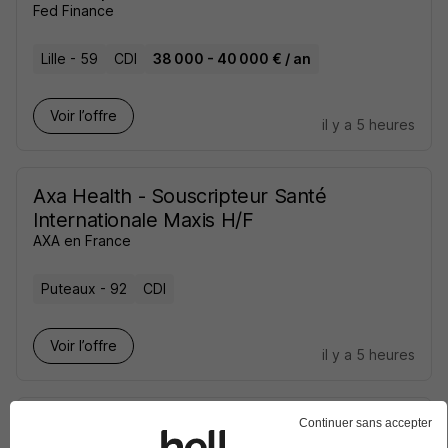
Fed Finance
Lille - 59
CDI
38 000 - 40 000 € / an
Voir l’offre
il y a 5 heures
Axa Health - Souscripteur Santé
Internationale Maxis H/F
AXA en France
Puteaux - 92
CDI
Voir l’offre
il y a 5 heures
Souscripteur Expert - Montpellier H/F
Continuer sans accepter
OpenSourcing
Super recruteur