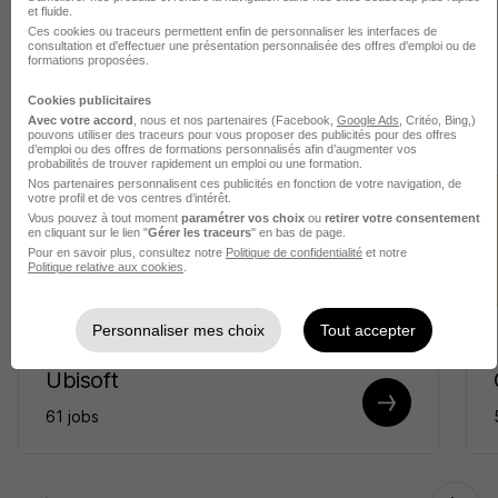
et fluide.
Ces cookies ou traceurs permettent enfin de personnaliser les interfaces de
consultation et d'effectuer une présentation personnalisée des offres d'emploi ou de
formations proposées.
Services aux Entreprises
2
1 jobs
Cookies publicitaires
Avec votre accord
, nous et nos partenaires (Facebook,
Google Ads
, Critéo, Bing,)
pouvons utiliser des traceurs pour vous proposer des publicités pour des offres
d’emploi ou des offres de formations personnalisés afin d’augmenter vos
probabilités de trouver rapidement un emploi ou une formation.
Nos partenaires personnalisent ces publicités en fonction de votre navigation, de
votre profil et de vos centres d’intérêt.
Vous pouvez à tout moment
paramétrer vos choix
ou
retirer votre consentement
en cliquant sur le lien "
Gérer les traceurs
" en bas de page.
Pour en savoir plus, consultez notre
Politique de confidentialité
et notre
Politique relative aux cookies
.
Personnaliser mes choix
Tout accepter
Ubisoft
61 jobs