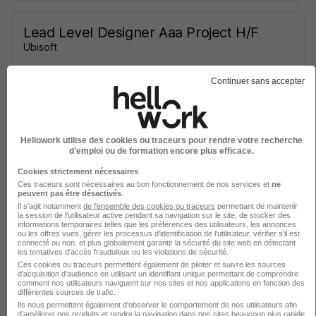
Lead Level Designer Aaa Project H/F
Ubisoft
Annecy - 74
CDI
Continuer sans accepter
Voir l’offre
il y a 9 jours
Hellowork utilise des cookies ou traceurs pour rendre votre recherche
d’emploi ou de formation encore plus efficace.
Voir toutes les offres d’emploi pour Level designer
Cookies strictement nécessaires
Ces traceurs sont nécessaires au bon fonctionnement de nos services et
ne
peuvent pas être désactivés
.
Il s'agit notamment
de l'ensemble des cookies ou traceurs
permettant de maintenir
Secteurs et entreprises qui recrutent
la session de l'utilisateur active pendant sa navigation sur le site, de stocker des
informations temporaires telles que les préférences des utilisateurs, les annonces
le plus
ou les offres vues, gérer les processus d'identification de l'utilisateur, vérifier s'il est
connecté ou non, et plus globalement garantir la sécurité du site web en détectant
les tentatives d'accès frauduleux ou les violations de sécurité.
Ces cookies ou traceurs permettent également de piloter et suivre les sources
d'acquisition d'audience en utilisant un identifiant unique permettant de comprendre
Secteur informatique/ESN
comment nos utilisateurs naviguent sur nos sites et nos applications en fonction des
1
différentes sources de trafic.
5 jobs
Ils nous permettent également d’observer le comportement de nos utilisateurs afin
d'améliorer nos produits et rendre la navigation dans nos sites beaucoup plus rapide