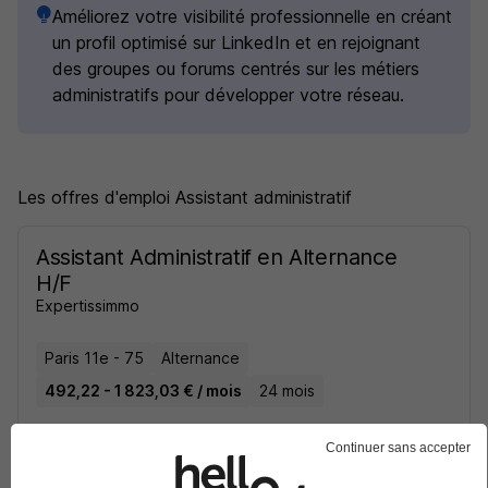
Améliorez votre visibilité professionnelle en créant
un profil optimisé sur LinkedIn et en rejoignant
des groupes ou forums centrés sur les métiers
administratifs pour développer votre réseau.
Les offres d'emploi Assistant administratif
Assistant Administratif en Alternance
H/F
Expertissimmo
Paris 11e - 75
Alternance
492,22 - 1 823,03 € / mois
24 mois
Continuer sans accepter
Voir l’offre
moins d'une heure