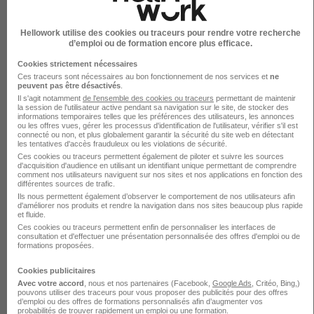
Assistant Administratif H/F
Hellowork utilise des cookies ou traceurs pour rendre votre recherche
d’emploi ou de formation encore plus efficace.
Manpower France
Cookies strictement nécessaires
Ces traceurs sont nécessaires au bon fonctionnement de nos services et
ne
Cubnezais - 33
Intérim
peuvent pas être désactivés
.
Il s'agit notamment
de l'ensemble des cookies ou traceurs
permettant de maintenir
la session de l'utilisateur active pendant sa navigation sur le site, de stocker des
informations temporaires telles que les préférences des utilisateurs, les annonces
Voir l’offre
ou les offres vues, gérer les processus d'identification de l'utilisateur, vérifier s'il est
il y a 5 heures
connecté ou non, et plus globalement garantir la sécurité du site web en détectant
les tentatives d'accès frauduleux ou les violations de sécurité.
Ces cookies ou traceurs permettent également de piloter et suivre les sources
d'acquisition d'audience en utilisant un identifiant unique permettant de comprendre
Assistant Administratif H/F
comment nos utilisateurs naviguent sur nos sites et nos applications en fonction des
différentes sources de trafic.
Morgan Services
Ils nous permettent également d’observer le comportement de nos utilisateurs afin
d'améliorer nos produits et rendre la navigation dans nos sites beaucoup plus rapide
et fluide.
Amiens - 80
Intérim
12,31 - 14 € / heure
2 mois
Ces cookies ou traceurs permettent enfin de personnaliser les interfaces de
consultation et d'effectuer une présentation personnalisée des offres d'emploi ou de
formations proposées.
Voir l’offre
Cookies publicitaires
il y a 7 heures
Avec votre accord
, nous et nos partenaires (Facebook,
Google Ads
, Critéo, Bing,)
pouvons utiliser des traceurs pour vous proposer des publicités pour des offres
d’emploi ou des offres de formations personnalisés afin d’augmenter vos
Voir toutes les offres d’emploi pour Assistant administratif
probabilités de trouver rapidement un emploi ou une formation.