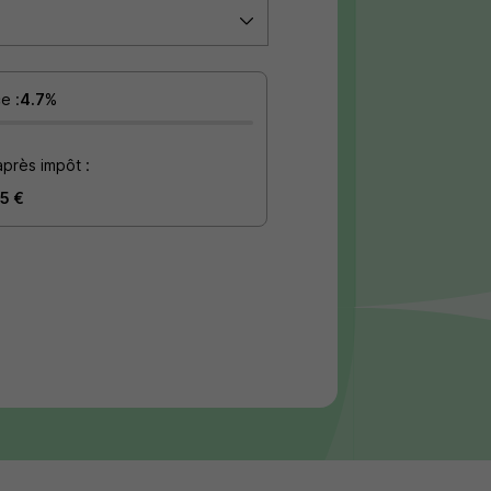
e :
4.7
%
après impôt :
5 €