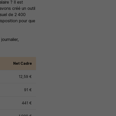
aire ? Il est
vons créé un outil
nsuel de 2 400
isposition pour que
ournalier,
Net Cadre
12,59 €
91 €
441 €