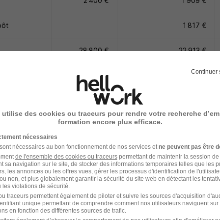
2 400 €
1 909 €
pôt
1 817 €
28 800 €
22 913 €
Continuer 
t
21 805 €
au 1er août 2026 : 1 867 euros
 utilise des cookies ou traceurs pour rendre votre recherche d’em
u 1er août 2026 : 1 485 euros
formation encore plus efficace.
ictement nécessaires
 sont nécessaires au bon fonctionnement de nos services et
ne peuvent pas être d
ux organiser votre temps de travail au quotidien ou connaîtr
amment
de l'ensemble des cookies ou traceurs
permettant de maintenir la session de l
ail réelle sur une journée ou une semaine ? Utilisez notre
calc
t sa navigation sur le site, de stocker des informations temporaires telles que les 
rs, les annonces ou les offres vues, gérer les processus d'identification de l'utilisateur,
ou non, et plus globalement garantir la sécurité du site web en détectant les tentati
les violations de sécurité.
u traceurs permettent également de piloter et suivre les sources d'acquisition d'a
identifiant unique permettant de comprendre comment nos utilisateurs naviguent sur 
ns en fonction des différentes sources de trafic.