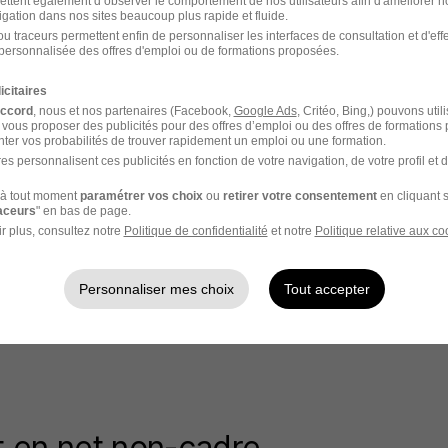
ettent également d’observer le comportement de nos utilisateurs afin d'améliorer no
igation dans nos sites beaucoup plus rapide et fluide.
 votre salaire net : le calcul ex
u traceurs permettent enfin de personnaliser les interfaces de consultation et d'eff
personnalisée des offres d'emploi ou de formations proposées.
icitaires
tient en retirant les cotisations sociales (retraite, chômage,
accord
, nous et nos partenaires (Facebook,
Google Ads
, Critéo, Bing,) pouvons util
 vous proposer des publicités pour des offres d’emploi ou des offres de formations
ter vos probabilités de trouver rapidement un emploi ou une formation.
: Salaire net = Salaire brut - (Salaire brut × Taux de cot
es personnalisent ces publicités en fonction de votre navigation, de votre profil et 
à tout moment
paramétrer vos choix
ou
retirer votre consentement
en cliquant s
n-cadre, avec un taux moyen de cotisations de 20,4 % :
raceurs
" en bas de page.
0 - (2 400 × 20,4 %)
r plus, consultez notre
Politique de confidentialité
et notre
Politique relative aux co
0 - 490,57
09
Personnaliser mes choix
Tout accepter
icatif : votre convention collective, votre mutuelle ou d'éve
ire varier.
t en net non-cadre