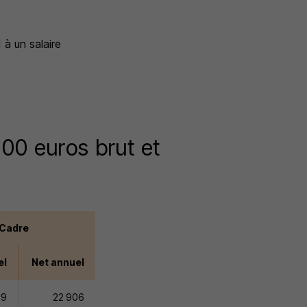
 à un salaire
00 euros brut et
Cadre
el
Net annuel
09
22 906