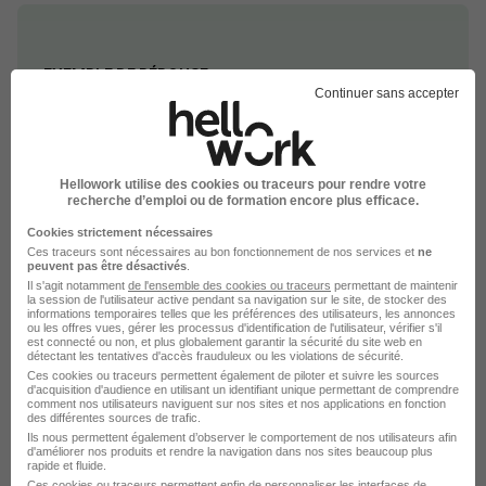
EXEMPLE DE RÉPONSE
Continuer sans accepter
À moyen terme, je souhaite me spécialiser dans le
traitement des troubles de l'humeur. À long terme,
je voudrais prendre des responsabilités dans la
Hellowork utilise des cookies ou traceurs pour rendre votre
supervision d'une équipe de psychologues. Je
recherche d’emploi ou de formation encore plus efficace.
crois que ce poste offre de telles perspectives
Cookies strictement nécessaires
d'évolution.
Ces traceurs sont nécessaires au bon fonctionnement de nos services et
ne
peuvent pas être désactivés
.
Il s'agit notamment
de l'ensemble des cookies ou traceurs
permettant de maintenir
3. Qu'est-ce qui vous motive à vous lever
la session de l'utilisateur active pendant sa navigation sur le site, de stocker des
chaque matin pour exercer votre métier?
informations temporaires telles que les préférences des utilisateurs, les annonces
ou les offres vues, gérer les processus d'identification de l'utilisateur, vérifier s'il
est connecté ou non, et plus globalement garantir la sécurité du site web en
Partagez votre passion pour la psychologie et l'impact
détectant les tentatives d'accès frauduleux ou les violations de sécurité.
Ces cookies ou traceurs permettent également de piloter et suivre les sources
positif que vous pouvez avoir sur la vie de vos patients.
d'acquisition d'audience en utilisant un identifiant unique permettant de comprendre
comment nos utilisateurs naviguent sur nos sites et nos applications en fonction
des différentes sources de trafic.
Ils nous permettent également d’observer le comportement de nos utilisateurs afin
d'améliorer nos produits et rendre la navigation dans nos sites beaucoup plus
rapide et fluide.
EXEMPLE DE RÉPONSE
Ces cookies ou traceurs permettent enfin de personnaliser les interfaces de