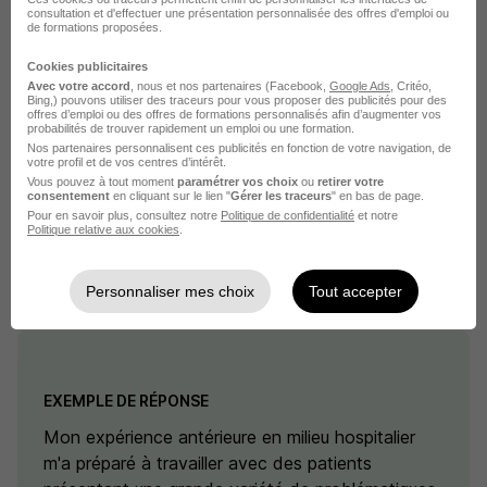
consultation et d'effectuer une présentation personnalisée des offres d'emploi ou
Ce qui me motive, c'est la possibilité d'aider
de formations proposées.
concrètement les gens à surmonter leurs
Cookies publicitaires
difficultés et de voir leur évolution au fil des
Avec votre accord
, nous et nos partenaires (Facebook,
Google Ads
, Critéo,
Bing,) pouvons utiliser des traceurs pour vous proposer des publicités pour des
séances. Chaque progrès, même minime, est une
offres d’emploi ou des offres de formations personnalisés afin d’augmenter vos
probabilités de trouver rapidement un emploi ou une formation.
source de grande satisfaction pour moi.
Nos partenaires personnalisent ces publicités en fonction de votre navigation, de
votre profil et de vos centres d’intérêt.
4. Comment votre expérience précédente
Vous pouvez à tout moment
paramétrer vos choix
ou
retirer votre
consentement
en cliquant sur le lien "
Gérer les traceurs
" en bas de page.
vous a-t-elle préparé pour ce poste?
Pour en savoir plus, consultez notre
Politique de confidentialité
et notre
Politique relative aux cookies
.
Reliez les compétences et les expériences acquises
dans votre carrière précédente au poste pour lequel
Personnaliser mes choix
Tout accepter
vous postulez.
EXEMPLE DE RÉPONSE
Mon expérience antérieure en milieu hospitalier
m'a préparé à travailler avec des patients