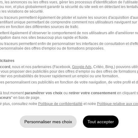
rs, les annonces ou les offres vues, gérer les processus d'identification de l'utilisateur,
ou non, et plus globalement garantir la sécurité du site web en détectant les tentati
ais 35000 Rennes
les violations de sécurité.
u traceurs permettent également de piloter et suivre les sources d'acquisition d'a
À l’attention du Service des Ressou
identifiant unique permettant de comprendre comment nos utilisateurs naviguent sur 
k.com
Entrep
ns en fonction des différentes sources de trafic.
12
ettent également d’observer le comportement de nos utilisateurs afin d'améliorer no
igation dans nos sites beaucoup plus rapide et fluide.
u traceurs permettent enfin de personnaliser les interfaces de consultation et d'eff
personnalisée des offres d'emploi ou de formations proposées.
icitaires
 août 2026
accord
, nous et nos partenaires (Facebook,
Google Ads
, Critéo, Bing,) pouvons util
ature pour le poste de vendeur à mi-temps
 vous proposer des publicités pour des offres d’emploi ou des offres de formations
ter vos probabilités de trouver rapidement un emploi ou une formation.
es personnalisent ces publicités en fonction de votre navigation, de votre profil et 
de vous adresser ma candidature pour le poste à mi-temps de vendeur au 
eur,
à tout moment
paramétrer vos choix
ou
retirer votre consentement
en cliquant s
 suis vivement intéressé par cette nouvelle opportunité professionnelle.
raceurs
" en bas de page.
r plus, consultez notre
Politique de confidentialité
et notre
Politique relative aux co
xpérience en tant que vendeur, j'ai développé des compétences solides en 
et gestion des stocks. J'ai réalisé la mission de conseiller et assister les c
de gérer les stocks et réassortir les rayons, ainsi que de participer à la mis
Personnaliser mes choix
Tout accepter
ommerciales.