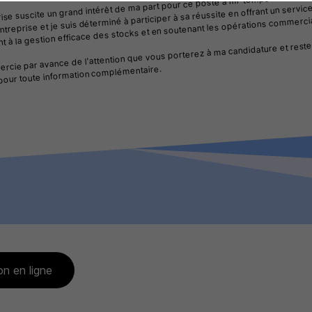
ise suscite un grand intérêt de ma part pour ce poste à mi-temps. Je suis c
ntreprise et je suis déterminé à participer à sa réussite en offrant un service 
nt à la gestion efficace des stocks et en soutenant les opérations commerci
rcie par avance de l'attention que vous porterez à ma candidature et reste
 pour toute information complémentaire.
on en ligne