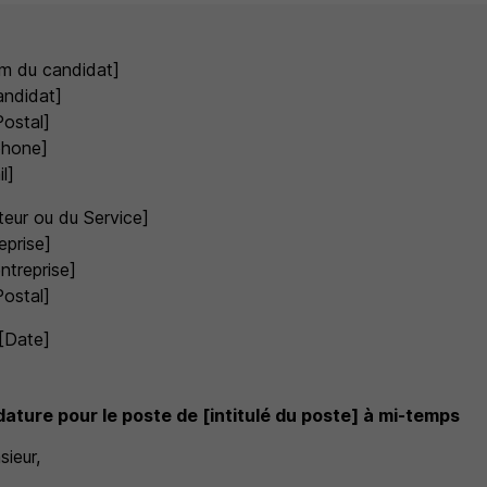
m du candidat]
andidat]
Postal]
phone]
l]
eur ou du Service]
eprise]
ntreprise]
Postal]
 [Date]
dature pour le poste de [intitulé du poste] à mi-temps
ieur,