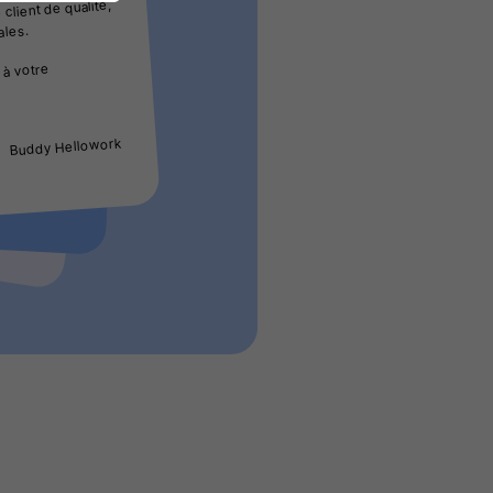
onscient du
client de qualité,
ales.
 à votre
Buddy Hellowork