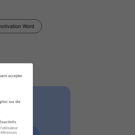
 motivation Word
sans accepter
ploi ou de
ésactivés
.
'utilisateur
préférences