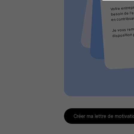
Votre entrepr
besoin de l'e
en contribua
Je vous reme
disposition
Créer ma lettre de motivati