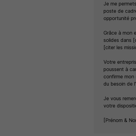
Je me permets 
poste de cadre
opportunité pr
Grâce à mon ex
solides dans [
[citer les miss
Votre entrepris
poussent à cand
confirme mon i
du besoin de l'
Je vous remerc
votre disposit
[Prénom & No