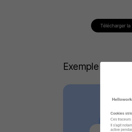
Télécharger la
Exemple de lett
Hellowork
Cookies str
Ces traceurs
Il s'agit not
active pendan