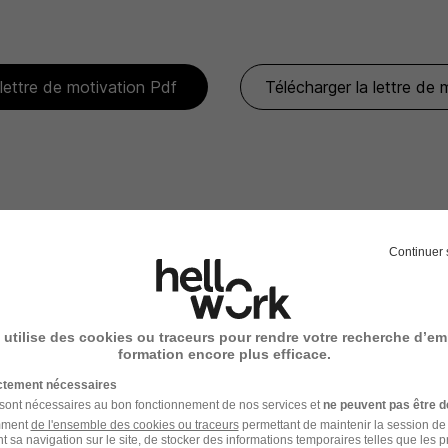
 lettre de motivation Pdf
Télécharger la lettre de
re de motivation Mi temps
Continuer 
 utilise des cookies ou traceurs pour rendre votre recherche d’em
formation encore plus efficace.
ictement nécessaires
 sont nécessaires au bon fonctionnement de nos services et
ne peuvent pas être d
amment
de l'ensemble des cookies ou traceurs
permettant de maintenir la session de l
t sa navigation sur le site, de stocker des informations temporaires telles que les 