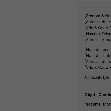
[Prénom & No
[Adresse du c
[Ville & Code 
[Numéro Télé
[Adresse e-mai
[Nom du recrut
[Nom de l'entr
[Adresse de l’e
[Ville & Code 
À [localité], le
Objet : Candi
Madame, Mons