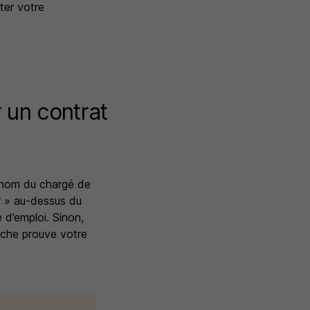
ter votre
 un contrat
e nom du chargé de
r »
au-dessus du
 d’emploi. Sinon,
arche prouve votre