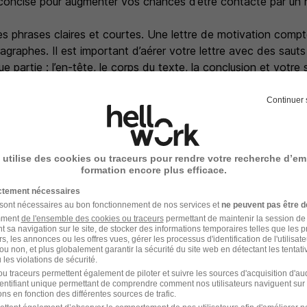
 concise pour augmenter vos chances d’être contacté par un r
es phrases claires et courtes. Une lettre de motivation com
agraphes. Il est important d’aérer votre lettre avec des sauts
 partie : l’en-tête, le corps du texte, la conclusion et votre 
nom et prénom).
Continuer 
mpose en plusieurs parties. Commencez par indiquer vos coo
 du recruteur (en haut à droite). Poursuivez avec l’objet de la
oste de coiffeuse en alternance ») avant de noter la date et 
 utilise des cookies ou traceurs pour rendre votre recherche d’em
re.
formation encore plus efficace.
ictement nécessaires
ructure en tête, vous avez toutes les chances de réussir votr
 sont nécessaires au bon fonctionnement de nos services et
ne peuvent pas être d
 contrat d’apprentissage.
amment
de l'ensemble des cookies ou traceurs
permettant de maintenir la session de l
t sa navigation sur le site, de stocker des informations temporaires telles que les 
rs, les annonces ou les offres vues, gérer les processus d'identification de l'utilisateur,
ou non, et plus globalement garantir la sécurité du site web en détectant les tentati
les violations de sécurité.
u traceurs permettent également de piloter et suivre les sources d'acquisition d'a
identifiant unique permettant de comprendre comment nos utilisateurs naviguent sur 
ns en fonction des différentes sources de trafic.
une bonne lettre de motivation