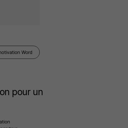
 motivation Word
ion pour un
ation