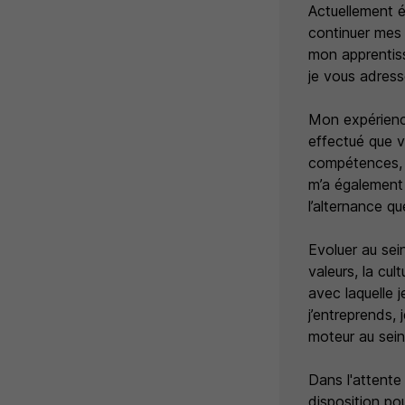
Actuellement é
continuer mes 
mon apprentiss
je vous adress
Mon expérience
effectué que 
compétences, m
m’a également 
l’alternance qu
Evoluer au sein
valeurs, la cul
avec laquelle 
j’entreprends,
moteur au sein
Dans l'attente
disposition po