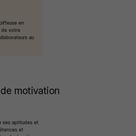
oiffeuse en
x de votre
llaborateurs au
 de motivation
e ses aptitudes et
étences et