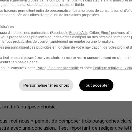
ettent également d’observer le comportement de nos utilisateurs afin d'améliorer no
igation dans nos sites beaucoup plus rapide et fluide.
rentissage ?
u traceurs permettent enfin de personnaliser les interfaces de consultation et d'eff
personnalisée des offres d'emploi ou de formations proposées.
icitaires
ent l’offre d’emploi et le site de l’entreprise concernée afin
accord
, nous et nos partenaires (Facebook,
Google Ads
, Critéo, Bing,) pouvons util
ions clés susceptibles de convaincre le recruteur. La rédactio
 vous proposer des publicités pour des offres d’emploi ou des offres de formations
ter vos probabilités de trouver rapidement un emploi ou une formation.
xercice à part entière. Tâchez de créer un lien entre votre pro
es personnalisent ces publicités en fonction de votre navigation, de votre profil et 
suivant la structure « vous-moi-nous » :
qui vous donne envie de réaliser une alternance au sein de l’e
à tout moment
paramétrer vos choix
ou
retirer votre consentement
en cliquant s
raceurs
" en bas de page.
urs, missions proposées, domaine d’activité…)
r plus, consultez notre
Politique de confidentialité
et notre
Politique relative aux co
tre projet professionnel et le rythme de votre alternance sans
s compétences acquises grâce à des missions et/ou projets 
recruteur que vous avez les épaules pour progresser tout au 
Personnaliser mes choix
Tout accepter
sage grâce à votre capacité d’adaptation et votre esprit d’éq
re choix et créez surtout un lien entre votre ambition et vo
sion de l’entreprise choisie.
vous-moi-nous » permet de composer trois paragraphes clairs
ettre avec une conclusion. Il est important de rédiger une let