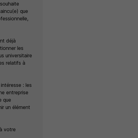
 souhaite
vaincu(e) que
fessionnelle,
.
nt déjà
ionner les
 universitaire
s relatifs à
intéresse : les
une entreprise
e que
nir un élément
à votre