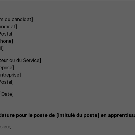
m du candidat]
andidat]
Postal]
phone]
l]
eur ou du Service]
eprise]
ntreprise]
Postal]
 [Date]
dature pour le poste de [intitulé du poste] en apprentis
ieur,