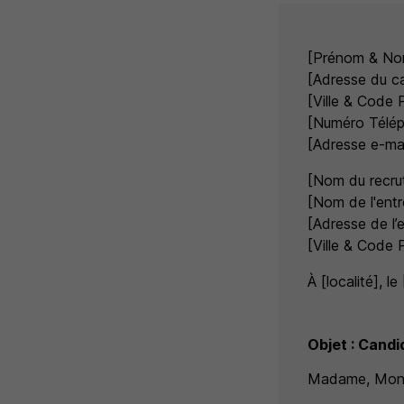
[Prénom & No
[Adresse du c
[Ville & Code 
[Numéro Télé
[Adresse e-mai
[Nom du recrut
[Nom de l'entr
[Adresse de l’e
[Ville & Code 
À [localité], le
Objet : Candi
Madame, Mons