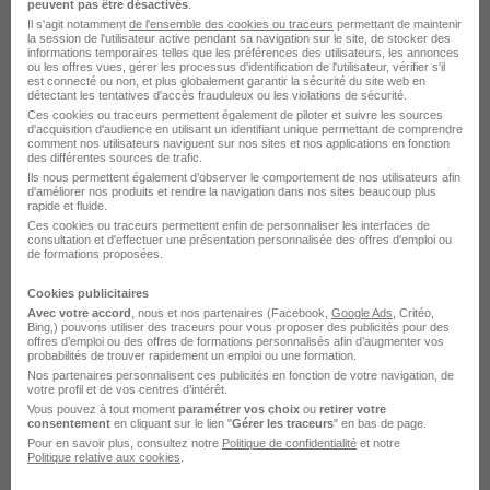
peuvent pas être désactivés
.
Il s'agit notamment
de l'ensemble des cookies ou traceurs
permettant de maintenir
la session de l'utilisateur active pendant sa navigation sur le site, de stocker des
Bandol - 83
Intérim
Temps partiel
informations temporaires telles que les préférences des utilisateurs, les annonces
ou les offres vues, gérer les processus d'identification de l'utilisateur, vérifier s'il
est connecté ou non, et plus globalement garantir la sécurité du site web en
Cette offre n’est plus disponible depuis le 16/07/26
détectant les tentatives d'accès frauduleux ou les violations de sécurité.
Ces cookies ou traceurs permettent également de piloter et suivre les sources
d'acquisition d'audience en utilisant un identifiant unique permettant de comprendre
comment nos utilisateurs naviguent sur nos sites et nos applications en fonction
des différentes sources de trafic.
Ils nous permettent également d’observer le comportement de nos utilisateurs afin
d'améliorer nos produits et rendre la navigation dans nos sites beaucoup plus
rapide et fluide.
Ces cookies ou traceurs permettent enfin de personnaliser les interfaces de
consultation et d'effectuer une présentation personnalisée des offres d'emploi ou
Spa Praticien H/F
de formations proposées.
TEMP HORAIRE
Cookies publicitaires
Avec votre accord
, nous et nos partenaires (Facebook,
Google Ads
, Critéo,
Bing,) pouvons utiliser des traceurs pour vous proposer des publicités pour des
Bandol - 83
Intérim
Temps partiel
offres d’emploi ou des offres de formations personnalisés afin d’augmenter vos
probabilités de trouver rapidement un emploi ou une formation.
Nos partenaires personnalisent ces publicités en fonction de votre navigation, de
Cette offre n’est plus disponible depuis le 16/07/26
votre profil et de vos centres d’intérêt.
Vous pouvez à tout moment
paramétrer vos choix
ou
retirer votre
consentement
en cliquant sur le lien "
Gérer les traceurs
" en bas de page.
Pour en savoir plus, consultez notre
Politique de confidentialité
et notre
Politique relative aux cookies
.