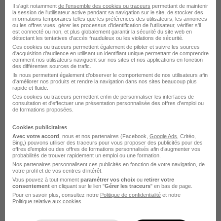
Cette offre n’est plus disponible depuis le 21/06/26
Il s'agit notamment
de l'ensemble des cookies ou traceurs
permettant de maintenir
la session de l'utilisateur active pendant sa navigation sur le site, de stocker des
informations temporaires telles que les préférences des utilisateurs, les annonces
ou les offres vues, gérer les processus d'identification de l'utilisateur, vérifier s'il
est connecté ou non, et plus globalement garantir la sécurité du site web en
détectant les tentatives d'accès frauduleux ou les violations de sécurité.
Ces cookies ou traceurs permettent également de piloter et suivre les sources
d'acquisition d'audience en utilisant un identifiant unique permettant de comprendre
comment nos utilisateurs naviguent sur nos sites et nos applications en fonction
des différentes sources de trafic.
Ils nous permettent également d’observer le comportement de nos utilisateurs afin
Praticien de Spa H/F
d'améliorer nos produits et rendre la navigation dans nos sites beaucoup plus
rapide et fluide.
Staffmatch
Ces cookies ou traceurs permettent enfin de personnaliser les interfaces de
consultation et d'effectuer une présentation personnalisée des offres d'emploi ou
de formations proposées.
Biarritz - 64
Intérim
Temps partiel
Cookies publicitaires
Cette offre n’est plus disponible depuis le 21/06/26
Avec votre accord
, nous et nos partenaires (Facebook,
Google Ads
, Critéo,
Bing,) pouvons utiliser des traceurs pour vous proposer des publicités pour des
offres d’emploi ou des offres de formations personnalisés afin d’augmenter vos
probabilités de trouver rapidement un emploi ou une formation.
Nos partenaires personnalisent ces publicités en fonction de votre navigation, de
votre profil et de vos centres d’intérêt.
Vous pouvez à tout moment
paramétrer vos choix
ou
retirer votre
consentement
en cliquant sur le lien "
Gérer les traceurs
" en bas de page.
Pour en savoir plus, consultez notre
Politique de confidentialité
et notre
Politique relative aux cookies
.
Wellness Thérapeute - Praticien Bien-Être