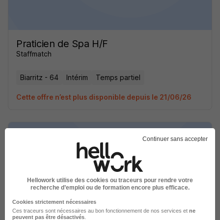
Praticien de Spa H/F
Staffmatch
Biarritz - 64
Intérim
Temps partiel
Cette offre n’est plus disponible depuis le 21/06/26
Continuer sans accepter
Praticien de Spa H/F
Hellowork utilise des cookies ou traceurs pour rendre votre
Staffmatch
recherche d’emploi ou de formation encore plus efficace.
Cookies strictement nécessaires
Biarritz - 64
Intérim
Temps partiel
Ces traceurs sont nécessaires au bon fonctionnement de nos services et
ne
peuvent pas être désactivés
.