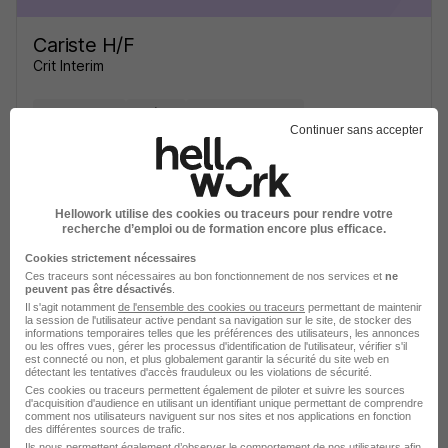
Cariste H/F
Crit Interim
Toulon - 83
Intérim
12,31 € / heure
Continuer sans accepter
Voir l’offre
il y a 1 jour
Hellowork utilise des cookies ou traceurs pour rendre votre
recherche d’emploi ou de formation encore plus efficace.
Cookies strictement nécessaires
Ces traceurs sont nécessaires au bon fonctionnement de nos services et
ne
peuvent pas être désactivés
.
Il s'agit notamment
de l'ensemble des cookies ou traceurs
permettant de maintenir
la session de l'utilisateur active pendant sa navigation sur le site, de stocker des
Cariste H/F
informations temporaires telles que les préférences des utilisateurs, les annonces
ou les offres vues, gérer les processus d'identification de l'utilisateur, vérifier s'il
Jubil Intérim
est connecté ou non, et plus globalement garantir la sécurité du site web en
détectant les tentatives d'accès frauduleux ou les violations de sécurité.
Ces cookies ou traceurs permettent également de piloter et suivre les sources
Toulon - 83
Intérim
1 semaine
d'acquisition d'audience en utilisant un identifiant unique permettant de comprendre
comment nos utilisateurs naviguent sur nos sites et nos applications en fonction
des différentes sources de trafic.
Ils nous permettent également d’observer le comportement de nos utilisateurs afin