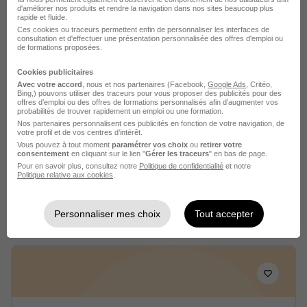
Voir l’offre
d'améliorer nos produits et rendre la navigation dans nos sites beaucoup plus
il y a 8 jours
rapide et fluide.
Ces cookies ou traceurs permettent enfin de personnaliser les interfaces de
consultation et d'effectuer une présentation personnalisée des offres d'emploi ou
de formations proposées.
Cookies publicitaires
Avec votre accord
, nous et nos partenaires (Facebook,
Google Ads
, Critéo,
Bing,) pouvons utiliser des traceurs pour vous proposer des publicités pour des
offres d’emploi ou des offres de formations personnalisés afin d’augmenter vos
probabilités de trouver rapidement un emploi ou une formation.
Nacelliste H/F
Nos partenaires personnalisent ces publicités en fonction de votre navigation, de
Team Interim
votre profil et de vos centres d’intérêt.
Vous pouvez à tout moment
paramétrer vos choix
ou
retirer votre
consentement
en cliquant sur le lien "
Gérer les traceurs
" en bas de page.
La Garde - 83
Intérim
12,50 € / heure
Pour en savoir plus, consultez notre
Politique de confidentialité
et notre
Politique relative aux cookies
.
Voir l’offre
il y a 7 jours
Personnaliser mes choix
Tout accepter