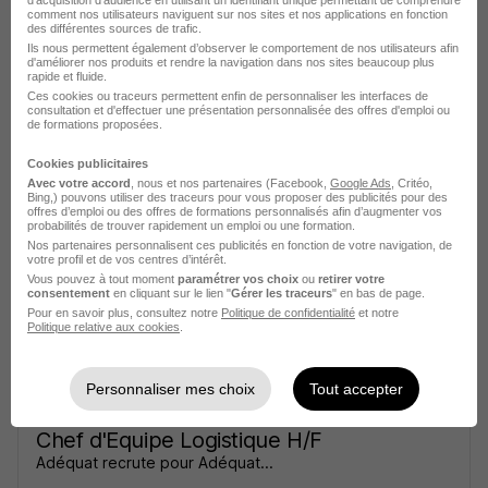
comment nos utilisateurs naviguent sur nos sites et nos applications en fonction
des différentes sources de trafic.
Ils nous permettent également d’observer le comportement de nos utilisateurs afin
d'améliorer nos produits et rendre la navigation dans nos sites beaucoup plus
rapide et fluide.
Ces cookies ou traceurs permettent enfin de personnaliser les interfaces de
consultation et d'effectuer une présentation personnalisée des offres d'emploi ou
Chef d'Equipe Logistique H/F
de formations proposées.
Start People
Cookies publicitaires
Avec votre accord
, nous et nos partenaires (Facebook,
Google Ads
, Critéo,
Bing,) pouvons utiliser des traceurs pour vous proposer des publicités pour des
Cestas - 33
Intérim
2 100 - 2 200 € / mois
6 mois
offres d’emploi ou des offres de formations personnalisés afin d’augmenter vos
probabilités de trouver rapidement un emploi ou une formation.
Nos partenaires personnalisent ces publicités en fonction de votre navigation, de
votre profil et de vos centres d’intérêt.
Voir l’offre
il y a 1 jour
Vous pouvez à tout moment
paramétrer vos choix
ou
retirer votre
consentement
en cliquant sur le lien "
Gérer les traceurs
" en bas de page.
Pour en savoir plus, consultez notre
Politique de confidentialité
et notre
Politique relative aux cookies
.
Personnaliser mes choix
Tout accepter
Chef d'Equipe Logistique H/F
Adéquat recrute pour Adéquat...