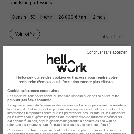
Randstad professional
Denain - 59
Intérim
28 000 € / an
12 mois
Voir l’offre
il y a 1 jour
Continuer sans accepter
Hellowork utilise des cookies ou traceurs pour rendre votre
Chef de Quai H/F
recherche d’emploi ou de formation encore plus efficace.
Start People
Cookies strictement nécessaires
Ces traceurs sont nécessaires au bon fonctionnement de nos services et
ne
peuvent pas être désactivés
.
Sélestat - 67
Intérim
2 200 € / mois
12 mois
Il s'agit notamment
de l'ensemble des cookies ou traceurs
permettant de maintenir
la session de l'utilisateur active pendant sa navigation sur le site, de stocker des
informations temporaires telles que les préférences des utilisateurs, les annonces
ou les offres vues, gérer les processus d'identification de l'utilisateur, vérifier s'il
Voir l’offre
est connecté ou non, et plus globalement garantir la sécurité du site web en
il y a 1 jour
détectant les tentatives d'accès frauduleux ou les violations de sécurité.
Ces cookies ou traceurs permettent également de piloter et suivre les sources
d'acquisition d'audience en utilisant un identifiant unique permettant de comprendre