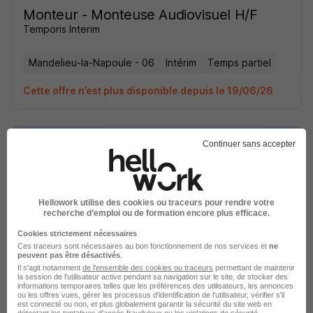
Monteur - Monteuse Audiovisuel H/F
Temporis Interim
Mandelieu-la-Napoule - 06
Intérim
Temps partiel
Cette offre n’est plus disponible depuis le 19/06/26
Continuer sans accepter
Monteur - Monteuse Audiovisuel H/F
Hellowork utilise des cookies ou traceurs pour rendre votre
Temporis Interim
recherche d’emploi ou de formation encore plus efficace.
Cookies strictement nécessaires
Mandelieu-la-Napoule - 06
Intérim
Temps partiel
Ces traceurs sont nécessaires au bon fonctionnement de nos services et
ne
peuvent pas être désactivés
.
Il s'agit notamment
de l'ensemble des cookies ou traceurs
permettant de maintenir
Cette offre n’est plus disponible depuis le 19/06/26
la session de l'utilisateur active pendant sa navigation sur le site, de stocker des
informations temporaires telles que les préférences des utilisateurs, les annonces
ou les offres vues, gérer les processus d'identification de l'utilisateur, vérifier s'il
est connecté ou non, et plus globalement garantir la sécurité du site web en