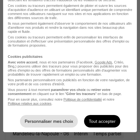
détectant les tentatives d'accès frauduleux ou les violations de sécurité.
Ces cookies ou traceurs permettent également de piloter et suivre les sources
d'acquisition d'audience en utilisant un identifiant unique permettant de comprendre
comment nos utilisateurs naviguent sur nos sites et nos applications en fonction
des différentes sources de trafic.
Ils nous permettent également d’observer le comportement de nos utilisateurs afin
d'améliorer nos produits et rendre la navigation dans nos sites beaucoup plus
Monteur - Monteuse Audiovisuel H/F
rapide et fluide.
Temporis Interim
Ces cookies ou traceurs permettent enfin de personnaliser les interfaces de
consultation et d'effectuer une présentation personnalisée des offres d'emploi ou
de formations proposées.
Mandelieu-la-Napoule - 06
Intérim
Temps partiel
Cookies publicitaires
Avec votre accord
, nous et nos partenaires (Facebook,
Google Ads
, Critéo,
Cette offre n’est plus disponible depuis le 19/06/26
Bing,) pouvons utiliser des traceurs pour vous proposer des publicités pour des
offres d’emploi ou des offres de formations personnalisés afin d’augmenter vos
probabilités de trouver rapidement un emploi ou une formation.
Nos partenaires personnalisent ces publicités en fonction de votre navigation, de
votre profil et de vos centres d’intérêt.
Vous pouvez à tout moment
paramétrer vos choix
ou
retirer votre
consentement
en cliquant sur le lien "
Gérer les traceurs
" en bas de page.
Pour en savoir plus, consultez notre
Politique de confidentialité
et notre
Politique relative aux cookies
.
Monteur - Monteuse Audiovisuel H/F
Temporis Interim
Personnaliser mes choix
Tout accepter
Mandelieu-la-Napoule - 06
Intérim
Temps partiel