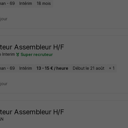
nan - 69
Intérim
18 mois
 jour
teur Assembleur H/F
 Interim
Super recruteur
nan - 69
Intérim
13 - 15 € / heure
Début le 21 août
+ 1
 jour
teur Assembleur H/F
AN