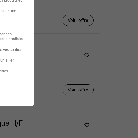
s produits et
ectuer une
Voir l’offre
iser des
 personnalisés
de vos centres
ur le lien
okies
.
Voir l’offre
que H/F