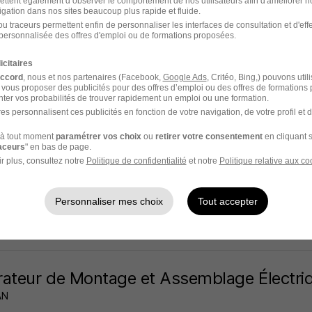
ettent également d’observer le comportement de nos utilisateurs afin d'améliorer no
igation dans nos sites beaucoup plus rapide et fluide.
st - 01
Intérim
12,31 € / heure
12 mois
u traceurs permettent enfin de personnaliser les interfaces de consultation et d'eff
personnalisée des offres d'emploi ou de formations proposées.
 jour
icitaires
accord
, nous et nos partenaires (Facebook,
Google Ads
, Critéo, Bing,) pouvons util
 vous proposer des publicités pour des offres d’emploi ou des offres de formations
ter vos probabilités de trouver rapidement un emploi ou une formation.
es personnalisent ces publicités en fonction de votre navigation, de votre profil et 
teur Assembleur H/F
à tout moment
paramétrer vos choix
ou
retirer votre consentement
en cliquant s
t recrute pour Adéquat...
raceurs
" en bas de page.
r plus, consultez notre
Politique de confidentialité
et notre
Politique relative aux co
st - 01
Intérim
1 867,02 - 2 250 € / mois
12 mois
Personnaliser mes choix
Tout accepter
 jour
ateur de Montage et Assemblage Électri
AN