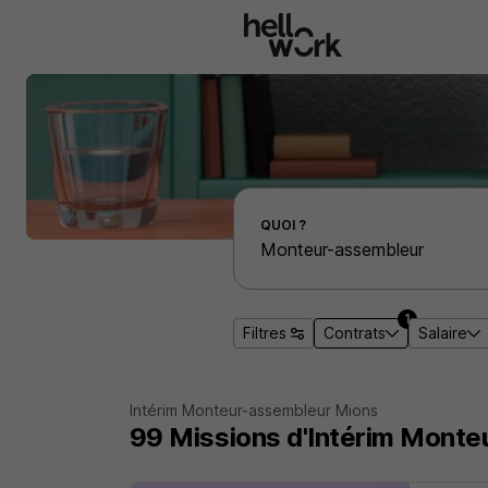
Aller au contenu principal
Effectuer une recherche d'emploi par localité
QUOI ?
1
Filtres
Contrats
Salaire
Intérim Monteur-assembleur Mions
99
Missions d'Intérim
Monteu