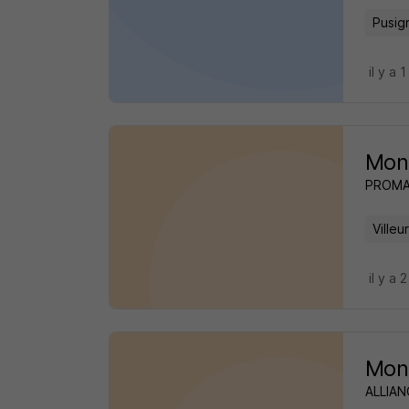
Pusig
il y a 1
Mon
PROM
Ville
il y a 
Mon
ALLIA