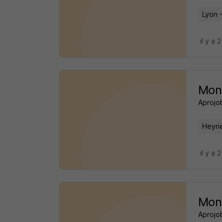
Lyon 
il y a 
Mon
Aprojo
Heyri
il y a 
Mon
Aprojo