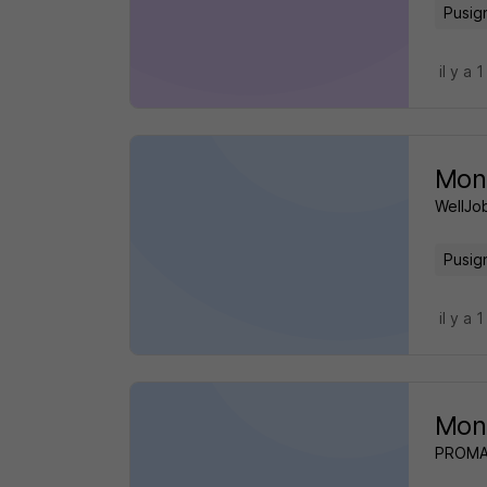
Pusig
il y a 1
Mon
WellJob
Pusig
il y a 1
Mon
PROM