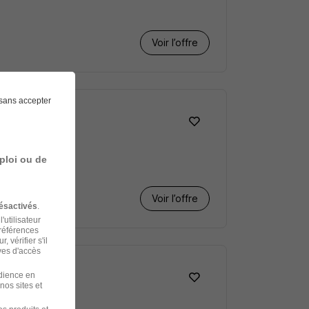
Voir l’offre
sans accepter
ploi ou de
Voir l’offre
ésactivés
.
'utilisateur
préférences
 vérifier s'il
ves d'accès
udience en
nos sites et