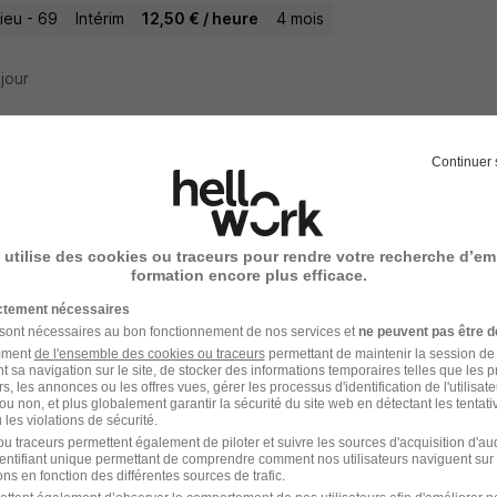
ieu - 69
Intérim
12,50 € / heure
4 mois
 jour
Continuer 
teur H/F
’s Travail Temporaire
 utilise des cookies ou traceurs pour rendre votre recherche d’em
urbanne - 69
Intérim
13 - 14 € / heure
2 mois
formation encore plus efficace.
ictement nécessaires
18 heures
 sont nécessaires au bon fonctionnement de nos services et
ne peuvent pas être d
amment
de l'ensemble des cookies ou traceurs
permettant de maintenir la session de l
t sa navigation sur le site, de stocker des informations temporaires telles que les 
rs, les annonces ou les offres vues, gérer les processus d'identification de l'utilisateur,
ou non, et plus globalement garantir la sécurité du site web en détectant les tentati
les violations de sécurité.
teur Assembleur H/F
u traceurs permettent également de piloter et suivre les sources d'acquisition d'a
identifiant unique permettant de comprendre comment nos utilisateurs naviguent sur 
m
ns en fonction des différentes sources de trafic.