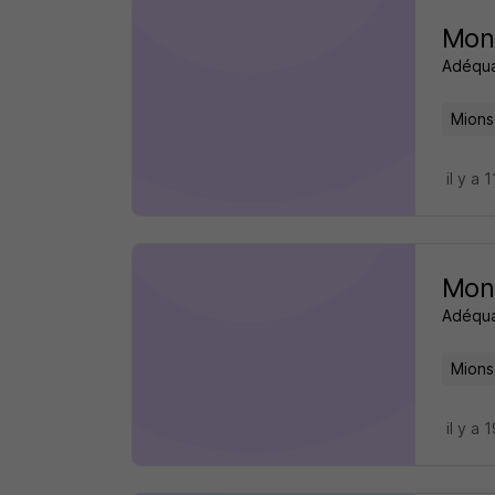
Mont
Adéqua
Mions
il y a 
Mon
Adéqua
Mions
il y a 