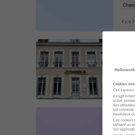
Chass
il y a 1
Mon
Adwork
Hellowork
Ville
Cookies str
il y a 
Ces traceurs
Il s'agit not
active pendan
des utilisateu
est connecté 
frauduleux ou 
Mon
Ces cookies o
utilisant un 
Ainteri
nos applicatio