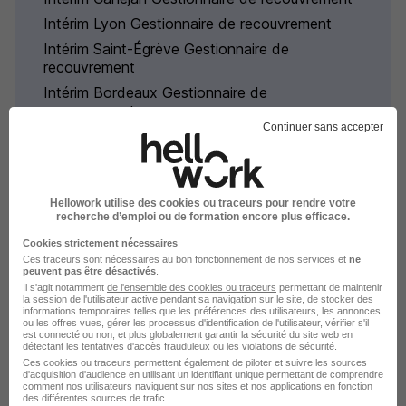
Intérim Lyon Gestionnaire de recouvrement
Intérim Saint-Égrève Gestionnaire de
recouvrement
Intérim Bordeaux Gestionnaire de
recouvrement
Continuer sans accepter
Parcourir toutes les missions d'intérim de
Gestionnaire de recouvrement
Hellowork utilise des cookies ou traceurs pour rendre votre
recherche d’emploi ou de formation encore plus efficace.
Cookies strictement nécessaires
Ces traceurs sont nécessaires au bon fonctionnement de nos services et
ne
Intérim par métiers similaires
peuvent pas être désactivés
.
Il s'agit notamment
de l'ensemble des cookies ou traceurs
permettant de maintenir
la session de l'utilisateur active pendant sa navigation sur le site, de stocker des
informations temporaires telles que les préférences des utilisateurs, les annonces
Intérim Assistant recouvrement
ou les offres vues, gérer les processus d'identification de l'utilisateur, vérifier s'il
est connecté ou non, et plus globalement garantir la sécurité du site web en
Intérim Gestionnaire compte client
détectant les tentatives d'accès frauduleux ou les violations de sécurité.
Ces cookies ou traceurs permettent également de piloter et suivre les sources
Intérim Gestionnaire comptable
d'acquisition d'audience en utilisant un identifiant unique permettant de comprendre
comment nos utilisateurs naviguent sur nos sites et nos applications en fonction
Intérim Comptable gestion
des différentes sources de trafic.