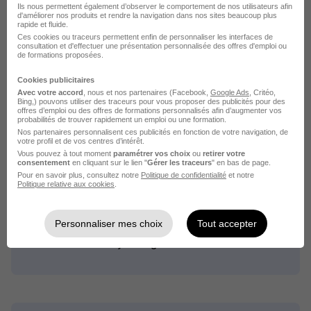
Ils nous permettent également d’observer le comportement de nos utilisateurs afin
Intérim Chargé de comptabilité
d'améliorer nos produits et rendre la navigation dans nos sites beaucoup plus
rapide et fluide.
Intérim Comptable
Ces cookies ou traceurs permettent enfin de personnaliser les interfaces de
consultation et d'effectuer une présentation personnalisée des offres d'emploi ou
de formations proposées.
Cookies publicitaires
Avec votre accord
, nous et nos partenaires (Facebook,
Google Ads
, Critéo,
Bing,) pouvons utiliser des traceurs pour vous proposer des publicités pour des
offres d’emploi ou des offres de formations personnalisés afin d’augmenter vos
Intérim par métier dans le
probabilités de trouver rapidement un emploi ou une formation.
Nos partenaires personnalisent ces publicités en fonction de votre navigation, de
votre profil et de vos centres d’intérêt.
domaine Comptabilité à
Vous pouvez à tout moment
paramétrer vos choix
ou
retirer votre
consentement
en cliquant sur le lien "
Gérer les traceurs
" en bas de page.
Chambéry
Pour en savoir plus, consultez notre
Politique de confidentialité
et notre
Politique relative aux cookies
.
Intérim Chambéry Comptable fournisseur
Intérim Chambéry Comptable caisse
Personnaliser mes choix
Tout accepter
Intérim Chambéry Chargé de recouvrement