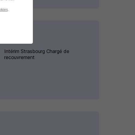
okies
.
Intérim Strasbourg Chargé de
recouvrement