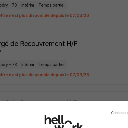
éry - 73
Intérim
Temps partiel
offre n’est plus disponible depuis le 07/06/26
rgé de Recouvrement H/F
o
éry - 73
Intérim
Temps partiel
offre n’est plus disponible depuis le 07/06/26
rgé de Recouvrement H/F
o
Continuer 
éry - 73
Intérim
Temps partiel