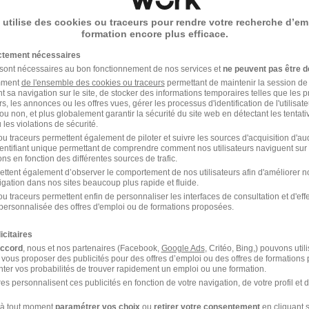
offre n’est plus disponible depuis le 07/06/26
 utilise des cookies ou traceurs pour rendre votre recherche d’em
formation encore plus efficace.
ictement nécessaires
 sont nécessaires au bon fonctionnement de nos services et
ne peuvent pas être d
rgé de Recouvrement H/F
amment
de l'ensemble des cookies ou traceurs
permettant de maintenir la session de l
t sa navigation sur le site, de stocker des informations temporaires telles que les 
o
rs, les annonces ou les offres vues, gérer les processus d'identification de l'utilisateur,
ou non, et plus globalement garantir la sécurité du site web en détectant les tentati
les violations de sécurité.
éry - 73
Intérim
Temps partiel
u traceurs permettent également de piloter et suivre les sources d'acquisition d'a
identifiant unique permettant de comprendre comment nos utilisateurs naviguent sur 
offre n’est plus disponible depuis le 07/06/26
ns en fonction des différentes sources de trafic.
ettent également d’observer le comportement de nos utilisateurs afin d'améliorer no
igation dans nos sites beaucoup plus rapide et fluide.
u traceurs permettent enfin de personnaliser les interfaces de consultation et d'eff
personnalisée des offres d'emploi ou de formations proposées.
icitaires
accord
, nous et nos partenaires (Facebook,
Google Ads
, Critéo, Bing,) pouvons util
 vous proposer des publicités pour des offres d’emploi ou des offres de formations
ter vos probabilités de trouver rapidement un emploi ou une formation.
es personnalisent ces publicités en fonction de votre navigation, de votre profil et 
Intérim Comptabilité
à tout moment
paramétrer vos choix
ou
retirer votre consentement
en cliquant s