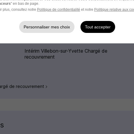
raceurs
" en bas de page.
r plus, consultez notre
Politique de confidentialité
et notre
Politique relative aux co
Personnaliser mes choix
Tout accepter
étier Chargé de recouvrement
Intérim Villebon-sur-Yvette Chargé de
recouvrement
Chargé de recouvrement
es