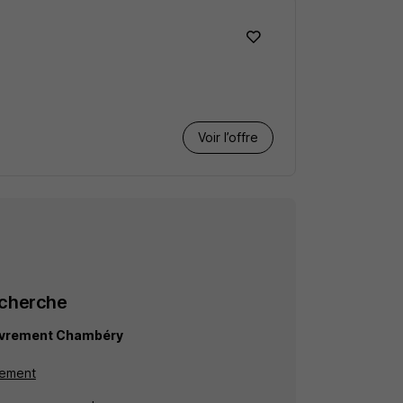
Voir l’offre
echerche
ouvrement Chambéry
rement