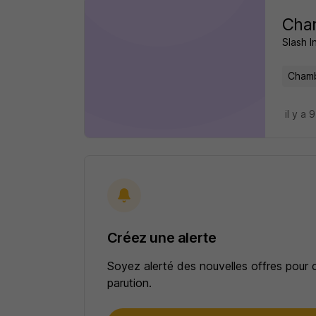
Cha
Slash I
Chamb
il y a 
Créez une alerte
Soyez alerté des nouvelles offres pour 
parution.