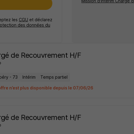
Mission d'intérim Chargé
e
ceptez les
CGU
et déclarez
rotection des données du
rgé de Recouvrement H/F
o
éry - 73
Intérim
Temps partiel
offre n’est plus disponible depuis le 07/06/26
rgé de Recouvrement H/F
o