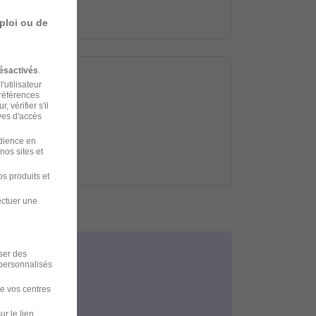
ploi ou de
ésactivés
.
'utilisateur
préférences
 vérifier s'il
ves d'accès
udience en
nos sites et
s produits et
ectuer une
iser des
 personnalisés
de vos centres
ur le lien