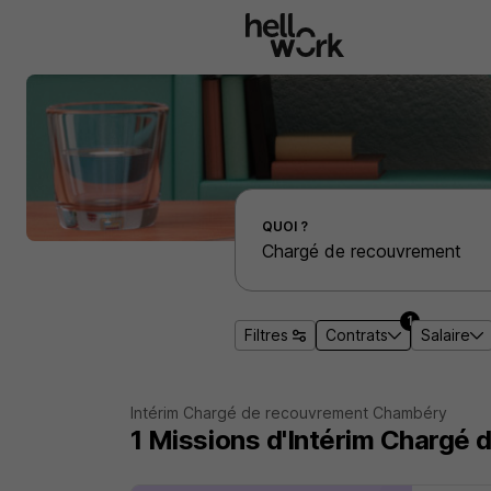
Aller au contenu principal
Effectuer une recherche d'emploi par localité
QUOI ?
1
Filtres
Contrats
Salaire
Intérim Chargé de recouvrement Chambéry
1
Missions d'Intérim
Chargé 