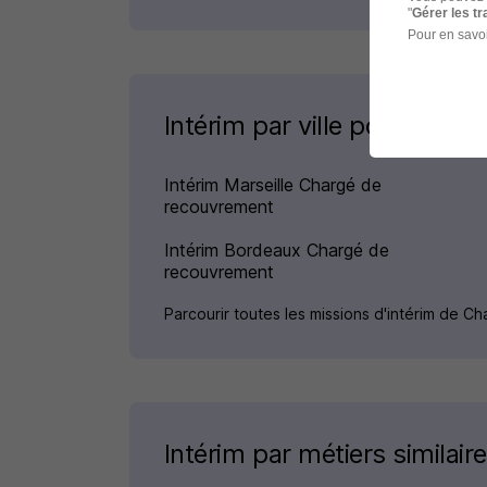
"
Gérer les t
Pour en savoi
Intérim par ville pour le m
Intérim Marseille Chargé de
recouvrement
Intérim Bordeaux Chargé de
recouvrement
Parcourir toutes les missions d'intérim de 
Intérim par métiers similair