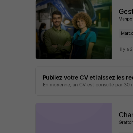
Gest
Manpo
Marcq
il y a 
Publiez votre CV et laissez les r
En moyenne, un CV est consulté par 30 re
Char
Grafto