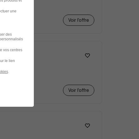
s produits et
ectuer une
Voir l’offre
iser des
 personnalisés
de vos centres
ur le lien
okies
.
Voir l’offre