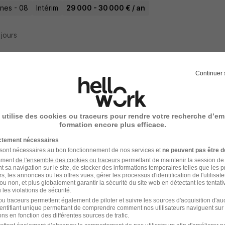
nes - 08
Intérim
29 000 - 30 000 € / an
3 jours
Continuer 
ionnaire Sinistre H/F
y
 utilise des cookies ou traceurs pour rendre votre recherche d’em
ns - 45
Intérim
22 000 - 25 000 € / an
3 mois
formation encore plus efficace.
ictement nécessaires
4 jours
 sont nécessaires au bon fonctionnement de nos services et
ne peuvent pas être d
amment
de l'ensemble des cookies ou traceurs
permettant de maintenir la session de l
t sa navigation sur le site, de stocker des informations temporaires telles que les 
rs, les annonces ou les offres vues, gérer les processus d'identification de l'utilisateur,
ou non, et plus globalement garantir la sécurité du site web en détectant les tentati
les violations de sécurité.
ionnaire Indemnisation H/F
u traceurs permettent également de piloter et suivre les sources d'acquisition d'a
identifiant unique permettant de comprendre comment nos utilisateurs naviguent sur 
ad professional
ns en fonction des différentes sources de trafic.