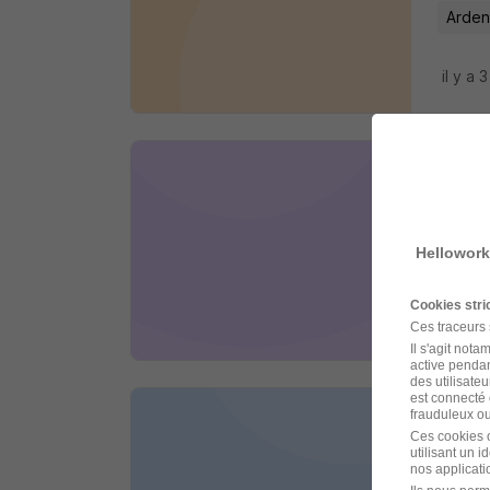
Arden
il y a 
Gest
Suppla
Hellowork
Orléa
Cookies str
il y a 
Ces traceurs
Il s'agit not
active pendan
des utilisateu
est connecté 
frauduleux ou 
Gest
Ces cookies o
utilisant un 
Randst
nos applicatio