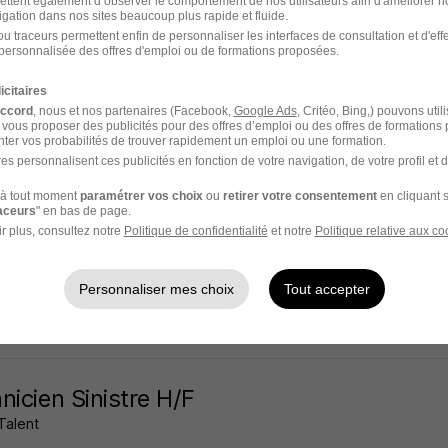
ettent également d’observer le comportement de nos utilisateurs afin d'améliorer no
igation dans nos sites beaucoup plus rapide et fluide.
bourg - 67
Intérim
16,58 - 17 € / heure
1 mois
u traceurs permettent enfin de personnaliser les interfaces de consultation et d'eff
personnalisée des offres d'emploi ou de formations proposées.
5 jours
icitaires
accord
, nous et nos partenaires (Facebook,
Google Ads
, Critéo, Bing,) pouvons util
 vous proposer des publicités pour des offres d’emploi ou des offres de formations
ter vos probabilités de trouver rapidement un emploi ou une formation.
es personnalisent ces publicités en fonction de votre navigation, de votre profil et 
rt en Sinistre H/F
à tout moment
paramétrer vos choix
ou
retirer votre consentement
en cliquant s
ad
raceurs
" en bas de page.
r plus, consultez notre
Politique de confidentialité
et notre
Politique relative aux co
- 21
Intérim
1 900 € / mois
6 mois
Personnaliser mes choix
Tout accepter
5 jours
nicien Sinistre H/F
Talent