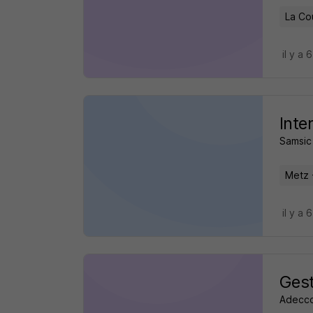
La Co
il y a 
Inte
Samsic
Metz 
il y a 
Gest
Adecc