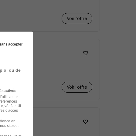
Voir l’offre
sans accepter
ploi ou de
Voir l’offre
ésactivés
.
'utilisateur
préférences
 vérifier s'il
ves d'accès
udience en
nos sites et