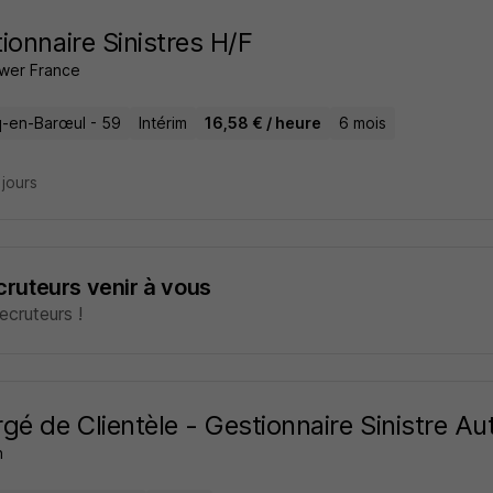
ionnaire Sinistres H/F
wer France
-en-Barœul - 59
Intérim
16,58 € / heure
6 mois
2 jours
ecruteurs venir à vous
cruteurs !
gé de Clientèle - Gestionnaire Sinistre A
n