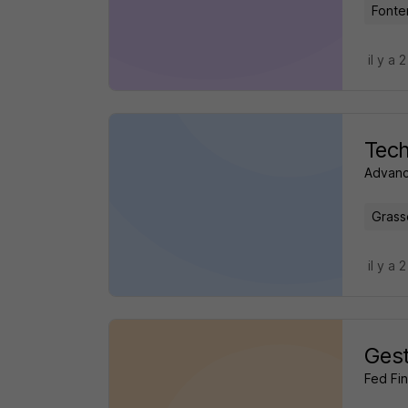
Fonte
il y a 
Tech
Advanc
Grass
il y a 
Gest
Fed Fi