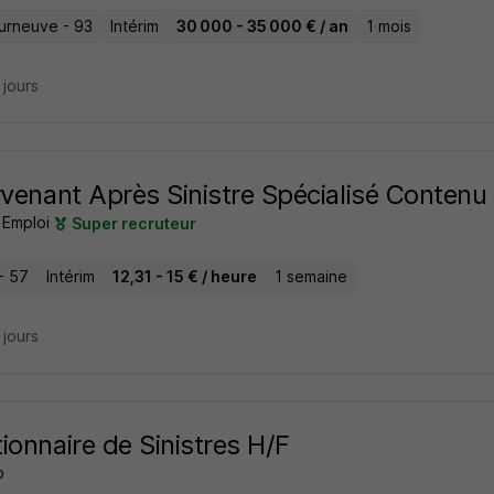
urneuve - 93
Intérim
30 000 - 35 000 € / an
1 mois
6 jours
rvenant Après Sinistre Spécialisé Contenu 
 Emploi
Super recruteur
- 57
Intérim
12,31 - 15 € / heure
1 semaine
6 jours
ionnaire de Sinistres H/F
o