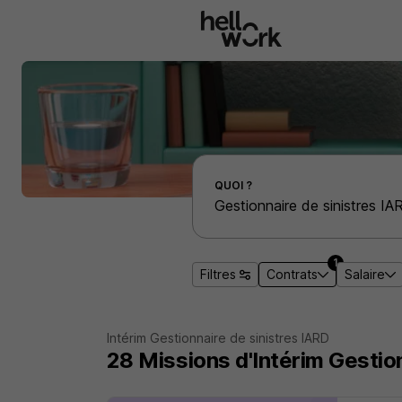
Aller au contenu principal
Effectuer une recherche d'emploi par localité
QUOI ?
1
Filtres
Contrats
Salaire
Intérim Gestionnaire de sinistres IARD
28
Missions d'Intérim
Gestion