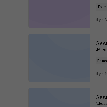
Tours
il y a 
Gest
LIP Ter
Balma
il y a 
Gest
Adecc