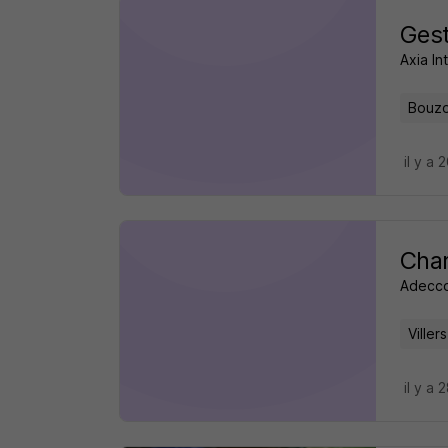
Gest
Axia In
Bouzo
il y a 
Char
Adecc
Viller
il y a 