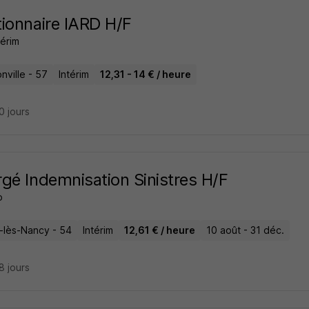
ionnaire IARD H/F
térim
nville - 57
Intérim
12,31 - 14 € / heure
20 jours
gé Indemnisation Sinistres H/F
o
s-lès-Nancy - 54
Intérim
12,61 € / heure
10 août - 31 déc.
28 jours