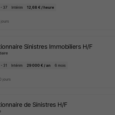
 - 37
Intérim
12,68 € / heure
8 jours
ionnaire Sinistres Immobiliers H/F
tiaire
 - 31
Intérim
29 000 € / an
6 mois
10 jours
ionnaire de Sinistres H/F
o