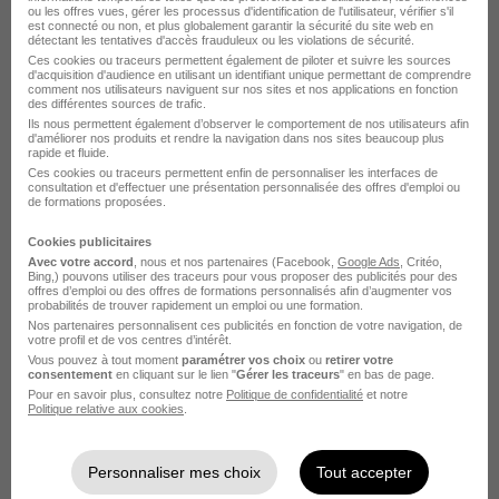
ou les offres vues, gérer les processus d'identification de l'utilisateur, vérifier s'il
est connecté ou non, et plus globalement garantir la sécurité du site web en
Conducteur de Ligne Béton H/F
détectant les tentatives d'accès frauduleux ou les violations de sécurité.
Ces cookies ou traceurs permettent également de piloter et suivre les sources
Camo Groupe
d'acquisition d'audience en utilisant un identifiant unique permettant de comprendre
comment nos utilisateurs naviguent sur nos sites et nos applications en fonction
des différentes sources de trafic.
Schweighouse-sur-Moder - 67
Intérim
Ils nous permettent également d’observer le comportement de nos utilisateurs afin
d'améliorer nos produits et rendre la navigation dans nos sites beaucoup plus
rapide et fluide.
13,50 € / heure
Ces cookies ou traceurs permettent enfin de personnaliser les interfaces de
consultation et d'effectuer une présentation personnalisée des offres d'emploi ou
de formations proposées.
Voir l’offre
il y a 2 jours
Cookies publicitaires
Avec votre accord
, nous et nos partenaires (Facebook,
Google Ads
, Critéo,
Bing,) pouvons utiliser des traceurs pour vous proposer des publicités pour des
offres d’emploi ou des offres de formations personnalisés afin d’augmenter vos
probabilités de trouver rapidement un emploi ou une formation.
Nos partenaires personnalisent ces publicités en fonction de votre navigation, de
votre profil et de vos centres d’intérêt.
Vous pouvez à tout moment
paramétrer vos choix
ou
retirer votre
consentement
en cliquant sur le lien "
Gérer les traceurs
" en bas de page.
Conducteur de Ligne Agroalimentaire
Pour en savoir plus, consultez notre
Politique de confidentialité
et notre
Politique relative aux cookies
.
H/F
Camo Groupe
Personnaliser mes choix
Tout accepter