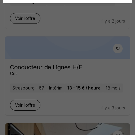
Strasbourg - 67
Intérim
2 500 - 2 800 € / mois
Voir l’offre
il y a 2 jours
Conducteur de Lignes H/F
Crit
Strasbourg - 67
Intérim
13 - 15 € / heure
18 mois
Voir l’offre
il y a 3 jours