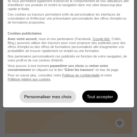
Ils nous permettent également d’observer le comportement de nos utilisateurs afin
Voir l’offre
d'améliorer nos produits et rendre la navigation dans nos sites beaucoup plus
il y a 5 jours
rapide et fluide.
Ces cookies ou traceurs permettent enfin de personnaliser les interfaces de
consultation et d'effectuer une présentation personnalisée des offres d'emploi ou
de formations proposées.
Cookies publicitaires
Avec votre accord
, nous et nos partenaires (Facebook,
Google Ads
, Critéo,
Bing,) pouvons utiliser des traceurs pour vous proposer des publicités pour des
offres d’emploi ou des offres de formations personnalisés afin d’augmenter vos
probabilités de trouver rapidement un emploi ou une formation.
Chef de Partie H/F
Nos partenaires personnalisent ces publicités en fonction de votre navigation, de
Team Emploi
votre profil et de vos centres d’intérêt.
Vous pouvez à tout moment
paramétrer vos choix
ou
retirer votre
consentement
en cliquant sur le lien "
Gérer les traceurs
" en bas de page.
Erstein - 67
Intérim
1 900 - 3 300 € / mois
6 mois
Pour en savoir plus, consultez notre
Politique de confidentialité
et notre
Politique relative aux cookies
.
Voir l’offre
il y a 5 jours
Personnaliser mes choix
Tout accepter