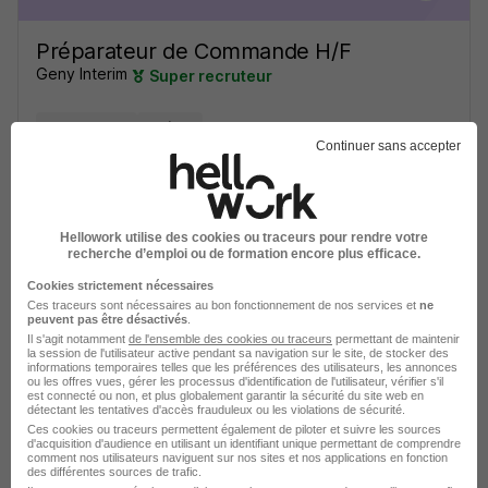
Préparateur de Commande H/F
Geny Interim
Super recruteur
Erstein - 67
Intérim
Continuer sans accepter
Voir l’offre
il y a 3 jours
Hellowork utilise des cookies ou traceurs pour rendre votre
recherche d’emploi ou de formation encore plus efficace.
Cookies strictement nécessaires
Ces traceurs sont nécessaires au bon fonctionnement de nos services et
ne
peuvent pas être désactivés
.
Il s'agit notamment
de l'ensemble des cookies ou traceurs
permettant de maintenir
la session de l'utilisateur active pendant sa navigation sur le site, de stocker des
Commis de Cuisine H/F
informations temporaires telles que les préférences des utilisateurs, les annonces
ou les offres vues, gérer les processus d'identification de l'utilisateur, vérifier s'il
Team Emploi
est connecté ou non, et plus globalement garantir la sécurité du site web en
détectant les tentatives d'accès frauduleux ou les violations de sécurité.
Ces cookies ou traceurs permettent également de piloter et suivre les sources
Erstein - 67
Intérim
1 800 - 2 500 € / mois
4 mois
d'acquisition d'audience en utilisant un identifiant unique permettant de comprendre
comment nos utilisateurs naviguent sur nos sites et nos applications en fonction
des différentes sources de trafic.