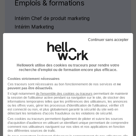
Emplois & formations
Intérim Chef de produit marketing
Intérim Marketing
Continuer sans accepter
Intérim par ville pour le métier
Hellowork utilise des cookies ou traceurs pour rendre votre
recherche d’emploi ou de formation encore plus efficace.
Chef de produit marketing
Cookies strictement nécessaires
Ces traceurs sont nécessaires au bon fonctionnement de nos services et
ne
peuvent pas être désactivés
.
Intérim Paris Chef de produit marketing
Il s'agit notamment
de l'ensemble des cookies ou traceurs
permettant de maintenir
la session de l'utilisateur active pendant sa navigation sur le site, de stocker des
Intérim Saint-Nazaire Chef de produit marketing
informations temporaires telles que les préférences des utilisateurs, les annonces
ou les offres vues, gérer les processus d'identification de l'utilisateur, vérifier s'il
Intérim Échirolles Chef de produit marketing
est connecté ou non, et plus globalement garantir la sécurité du site web en
détectant les tentatives d'accès frauduleux ou les violations de sécurité.
Intérim Neuilly-sur-Seine Chef de produit
Ces cookies ou traceurs permettent également de piloter et suivre les sources
d'acquisition d'audience en utilisant un identifiant unique permettant de comprendre
marketing
comment nos utilisateurs naviguent sur nos sites et nos applications en fonction
des différentes sources de trafic.
Parcourir toutes les missions d'intérim de Chef de
Ils nous permettent également d’observer le comportement de nos utilisateurs afin