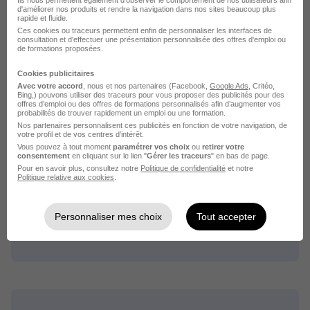
produit marketing
d'améliorer nos produits et rendre la navigation dans nos sites beaucoup plus
rapide et fluide.
Ces cookies ou traceurs permettent enfin de personnaliser les interfaces de
consultation et d'effectuer une présentation personnalisée des offres d'emploi ou
de formations proposées.
Cookies publicitaires
Avec votre accord
, nous et nos partenaires (Facebook,
Google Ads
, Critéo,
Intérim par métiers similaires
Bing,) pouvons utiliser des traceurs pour vous proposer des publicités pour des
offres d’emploi ou des offres de formations personnalisés afin d’augmenter vos
probabilités de trouver rapidement un emploi ou une formation.
Nos partenaires personnalisent ces publicités en fonction de votre navigation, de
Intérim Chef de projet marketing
votre profil et de vos centres d’intérêt.
Vous pouvez à tout moment
paramétrer vos choix
ou
retirer votre
Intérim Chargé de marketing
consentement
en cliquant sur le lien "
Gérer les traceurs
" en bas de page.
Pour en savoir plus, consultez notre
Politique de confidentialité
et notre
Intérim Responsable marketing
Politique relative aux cookies
.
Intérim Marketing manager
Intérim Responsable marketing opérationnel
Personnaliser mes choix
Tout accepter
Intérim Coordinateur marketing