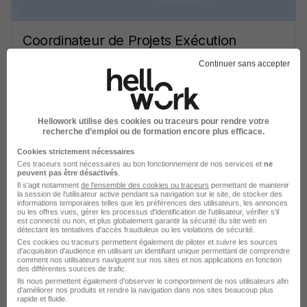
Coordinateur de Projets Exécution
Packaging H/F
Continuer sans accepter
KARA Travail Temporaire & Placement
Hauts-de-Seine - 92
Intérim
Temps partiel
Hellowork utilise des cookies ou traceurs pour rendre votre
Cette offre n’est plus disponible depuis le 09/07/26
recherche d’emploi ou de formation encore plus efficace.
Cookies strictement nécessaires
Ces traceurs sont nécessaires au bon fonctionnement de nos services et
ne
peuvent pas être désactivés
.
Il s'agit notamment
de l'ensemble des cookies ou traceurs
permettant de maintenir
la session de l'utilisateur active pendant sa navigation sur le site, de stocker des
informations temporaires telles que les préférences des utilisateurs, les annonces
ou les offres vues, gérer les processus d'identification de l'utilisateur, vérifier s'il
est connecté ou non, et plus globalement garantir la sécurité du site web en
détectant les tentatives d'accès frauduleux ou les violations de sécurité.
Coordinateur de Projets Exécution
Ces cookies ou traceurs permettent également de piloter et suivre les sources
Packaging H/F
d'acquisition d'audience en utilisant un identifiant unique permettant de comprendre
comment nos utilisateurs naviguent sur nos sites et nos applications en fonction
KARA Travail Temporaire & Placement
des différentes sources de trafic.
Ils nous permettent également d’observer le comportement de nos utilisateurs afin
d'améliorer nos produits et rendre la navigation dans nos sites beaucoup plus
Hauts-de-Seine - 92
Intérim
Temps partiel
rapide et fluide.