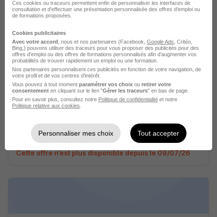
Ces cookies ou traceurs permettent enfin de personnaliser les interfaces de
consultation et d'effectuer une présentation personnalisée des offres d'emploi ou
Cette offre n’est plus disponible depuis le 09/07/26
de formations proposées.
Cookies publicitaires
Avec votre accord
, nous et nos partenaires (Facebook,
Google Ads
, Critéo,
Bing,) pouvons utiliser des traceurs pour vous proposer des publicités pour des
offres d’emploi ou des offres de formations personnalisés afin d’augmenter vos
probabilités de trouver rapidement un emploi ou une formation.
Nos partenaires personnalisent ces publicités en fonction de votre navigation, de
votre profil et de vos centres d’intérêt.
Vous pouvez à tout moment
paramétrer vos choix
ou
retirer votre
Coordinateur de Projets Exécution
consentement
en cliquant sur le lien "
Gérer les traceurs
" en bas de page.
Packaging H/F
Pour en savoir plus, consultez notre
Politique de confidentialité
et notre
Politique relative aux cookies
.
KARA Travail Temporaire & Placement
Hauts-de-Seine - 92
Personnaliser mes choix
Intérim
Temps partiel
Tout accepter
Cette offre n’est plus disponible depuis le 09/07/26