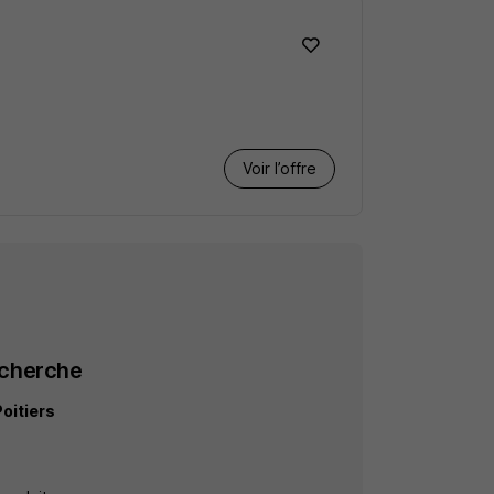
Voir l’offre
echerche
Poitiers