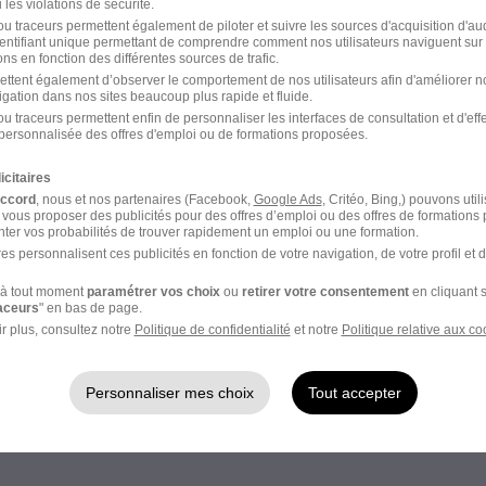
les violations de sécurité.
Intérim Dijon Chef de produit
u traceurs permettent également de piloter et suivre les sources d'acquisition d'a
identifiant unique permettant de comprendre comment nos utilisateurs naviguent sur 
ns en fonction des différentes sources de trafic.
ettent également d’observer le comportement de nos utilisateurs afin d'améliorer no
igation dans nos sites beaucoup plus rapide et fluide.
hef de produit
u traceurs permettent enfin de personnaliser les interfaces de consultation et d'eff
personnalisée des offres d'emploi ou de formations proposées.
icitaires
accord
, nous et nos partenaires (Facebook,
Google Ads
, Critéo, Bing,) pouvons util
 vous proposer des publicités pour des offres d’emploi ou des offres de formations
ter vos probabilités de trouver rapidement un emploi ou une formation.
es
es personnalisent ces publicités en fonction de votre navigation, de votre profil et 
à tout moment
paramétrer vos choix
ou
retirer votre consentement
en cliquant s
raceurs
" en bas de page.
Intérim Chef de produit technique
r plus, consultez notre
Politique de confidentialité
et notre
Politique relative aux co
Personnaliser mes choix
Tout accepter