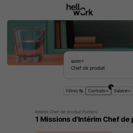
Aller au contenu principal
Effectuer une recherche d'emploi par localité
QUOI ?
1
Filtres
Contrats
Salaire
Intérim Chef de produit Poitiers
1
Missions d'Intérim
Chef de p