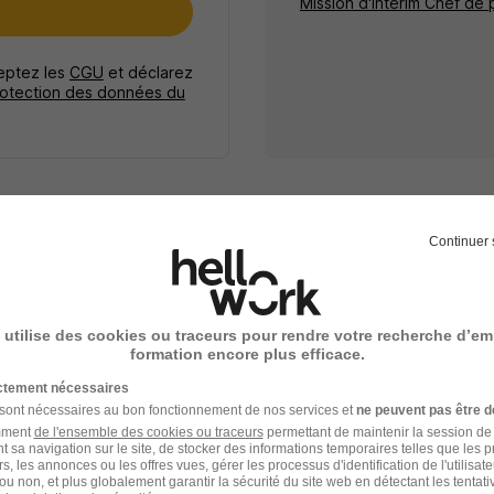
Mission d'intérim Chef de 
e
ceptez les
CGU
et déclarez
rotection des données du
Continuer 
Intérim Marketing
 utilise des cookies ou traceurs pour rendre votre recherche d’em
formation encore plus efficace.
ictement nécessaires
 sont nécessaires au bon fonctionnement de nos services et
ne peuvent pas être d
amment
de l'ensemble des cookies ou traceurs
permettant de maintenir la session de l
t sa navigation sur le site, de stocker des informations temporaires telles que les 
tier Chef de produit
rs, les annonces ou les offres vues, gérer les processus d'identification de l'utilisateur,
ou non, et plus globalement garantir la sécurité du site web en détectant les tentati