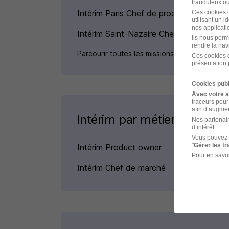
frauduleux ou 
Intérim Paris Chef de produit
Ces cookies o
utilisant un 
nos applicatio
Intérim Saint-Nazaire Chef de produit
Ils nous perm
rendre la nav
Parcourir toutes les missions d'intérim de C
Ces cookies o
présentation 
Cookies publ
Avec votre 
traceurs pour
afin d’augmen
Intérim par métiers similair
Nos partenair
d’intérêt.
Vous pouvez 
"
Gérer les t
Intérim Product owner
Pour en savoi
Intérim Chef de marché