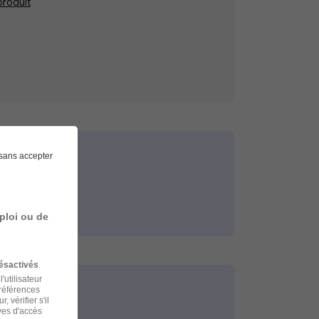
produit
sans accepter
ploi ou de
ésactivés
.
'utilisateur
préférences
 vérifier s'il
ves d'accès