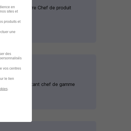
Intérim Auxerre Chef de produit
udience en
nos sites et
s produits et
ectuer une
iser des
 personnalisés
de vos centres
ur le lien
Intérim Assistant chef de gamme
okies
.