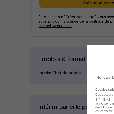
Créer mon alert
En cliquant sur "Créer mon alerte", vous ac
avoir pris connaissance de la
politique de p
site hellowork.com.
Emplois & formations
Intérim Chef de produit
Hellowork
Cookies str
Ces traceurs
Il s'agit not
active pendan
Intérim par ville pour le mé
des utilisateu
est connecté 