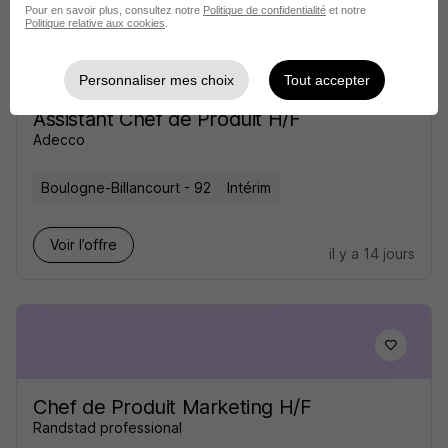
Pour en savoir plus, consultez notre
Politique de confidentialité
et notre
Politique relative aux cookies
.
Personnaliser mes choix
Tout accepter
Assistant Chef de Produit H/F
Adecco
Boulogne-Billancourt - 92
Intérim
Voir l’offre
il y a 14 jours
Chef de Produit Marketing H/F
Randstad professional