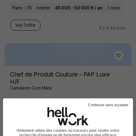
Paris - 75
Intérim
45 000 - 50 000 € / an
1 mois
Voir l’offre
il y a 24 jours
Chef de Produit Couture - PAP Luxe
H/F
Cameleon Com Mark
Paris - 75
Intérim
58 000 € / an
2 mois
Continuer sans accepter
Voir l’offre
il y a 29 jours
Hellowork utilise des cookies ou traceurs pour rendre votre
recherche d’emploi ou de formation encore plus efficace.