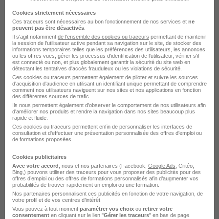
Cookies strictement nécessaires
Ces traceurs sont nécessaires au bon fonctionnement de nos services et
ne
RÉSULTATS PROCHES
peuvent pas être désactivés
.
Les offres ci-dessous sont basées sur les mots-clés de votre
Il s'agit notamment
de l'ensemble des cookies ou traceurs
permettant de maintenir
recherche
la session de l'utilisateur active pendant sa navigation sur le site, de stocker des
informations temporaires telles que les préférences des utilisateurs, les annonces
ou les offres vues, gérer les processus d'identification de l'utilisateur, vérifier s'il
est connecté ou non, et plus globalement garantir la sécurité du site web en
détectant les tentatives d'accès frauduleux ou les violations de sécurité.
Ces cookies ou traceurs permettent également de piloter et suivre les sources
d'acquisition d'audience en utilisant un identifiant unique permettant de comprendre
comment nos utilisateurs naviguent sur nos sites et nos applications en fonction
des différentes sources de trafic.
Ils nous permettent également d’observer le comportement de nos utilisateurs afin
Assistant Marketing et Coordination
d'améliorer nos produits et rendre la navigation dans nos sites beaucoup plus
rapide et fluide.
H/F
Ces cookies ou traceurs permettent enfin de personnaliser les interfaces de
Robert Half
consultation et d'effectuer une présentation personnalisée des offres d'emploi ou
de formations proposées.
Sèvres - 92
Intérim
30 000 - 35 000 € / an
Cookies publicitaires
Avec votre accord
, nous et nos partenaires (Facebook,
Google Ads
, Critéo,
3 mois
Bing,) pouvons utiliser des traceurs pour vous proposer des publicités pour des
offres d’emploi ou des offres de formations personnalisés afin d’augmenter vos
probabilités de trouver rapidement un emploi ou une formation.
Nos partenaires personnalisent ces publicités en fonction de votre navigation, de
Voir l’offre
votre profil et de vos centres d’intérêt.
il y a 14 jours
Vous pouvez à tout moment
paramétrer vos choix
ou
retirer votre
consentement
en cliquant sur le lien "
Gérer les traceurs
" en bas de page.