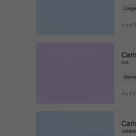
Longv
il y a 
Cari
Crit
Gevre
il y a 
Cari
Job&ta