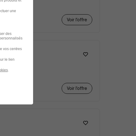
s produits et
ectuer une
Voir l’offre
iser des
 personnalisés
de vos centres
ur le lien
okies
.
Voir l’offre