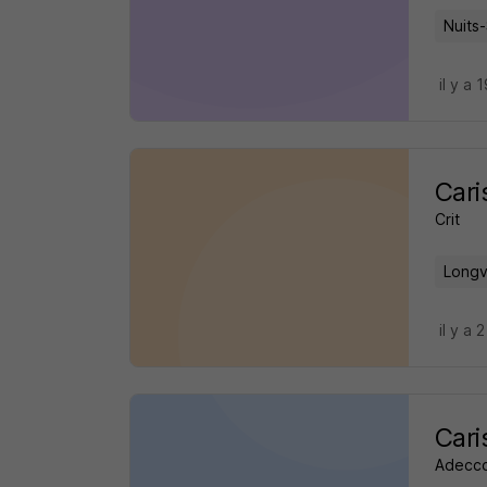
Nuits
il y a 
Cari
Crit
Longv
il y a 
Cari
Adecc