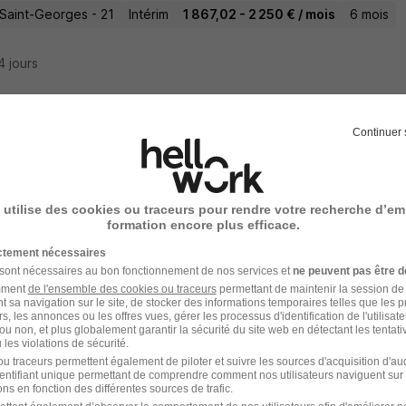
-Saint-Georges - 21
Intérim
1 867,02 - 2 250 € / mois
6 mois
14 jours
Continuer 
ste Logistique 2x8 H/F
People
 utilise des cookies ou traceurs pour rendre votre recherche d’em
-Saint-Georges - 21
Intérim
12,92 - 13,30 € / heure
6 mois
formation encore plus efficace.
ictement nécessaires
14 jours
 sont nécessaires au bon fonctionnement de nos services et
ne peuvent pas être d
amment
de l'ensemble des cookies ou traceurs
permettant de maintenir la session de l
t sa navigation sur le site, de stocker des informations temporaires telles que les 
rs, les annonces ou les offres vues, gérer les processus d'identification de l'utilisateur,
ou non, et plus globalement garantir la sécurité du site web en détectant les tentati
les violations de sécurité.
ste H/F
u traceurs permettent également de piloter et suivre les sources d'acquisition d'a
identifiant unique permettant de comprendre comment nos utilisateurs naviguent sur 
t 026
ns en fonction des différentes sources de trafic.