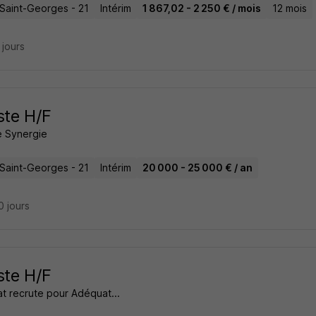
-Saint-Georges - 21
Intérim
1 867,02 - 2 250 € / mois
12 mois
4 jours
ste H/F
 Synergie
-Saint-Georges - 21
Intérim
20 000 - 25 000 € / an
10 jours
ste H/F
t recrute pour Adéquat...