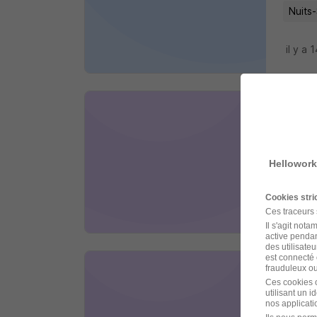
Nuits
il y a 
Cari
Start 
Hellowork
Nuits
Cookies str
il y a 
Ces traceurs
Il s'agit not
active pendan
des utilisateu
est connecté 
frauduleux ou 
Cari
Ces cookies o
utilisant un 
Adequa
nos applicatio