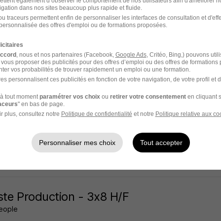
ettent également d’observer le comportement de nos utilisateurs afin d'améliorer no
igation dans nos sites beaucoup plus rapide et fluide.
-Saint-Georges - 21
Intérim
1 867,02 - 2 250 € / mois
u traceurs permettent enfin de personnaliser les interfaces de consultation et d'eff
personnalisée des offres d'emploi ou de formations proposées.
14 jours
icitaires
accord
, nous et nos partenaires (Facebook,
Google Ads
, Critéo, Bing,) pouvons util
 vous proposer des publicités pour des offres d’emploi ou des offres de formations
ter vos probabilités de trouver rapidement un emploi ou une formation.
es personnalisent ces publicités en fonction de votre navigation, de votre profil et 
ste H/F
à tout moment
paramétrer vos choix
ou
retirer votre consentement
en cliquant s
raceurs
" en bas de page.
r plus, consultez notre
Politique de confidentialité
et notre
Politique relative aux co
-Saint-Georges - 21
Intérim
1 850 - 1 900 € / mois
Personnaliser mes choix
Tout accepter
16 jours
ste Production - 3x8 H/F
People