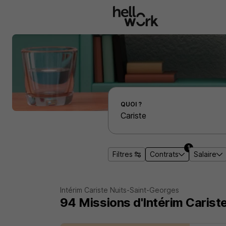
Aller au contenu principal
Effectuer une recherche d'emploi par localité
QUOI ?
1
Filtres
Contrats
Salaire
Intérim Cariste Nuits-Saint-Georges
94
Missions d'Intérim
Carist