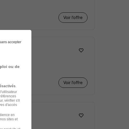
Voir l’offre
sans accepter
ploi ou de
Voir l’offre
ésactivés
.
'utilisateur
préférences
 vérifier s'il
ves d'accès
udience en
nos sites et