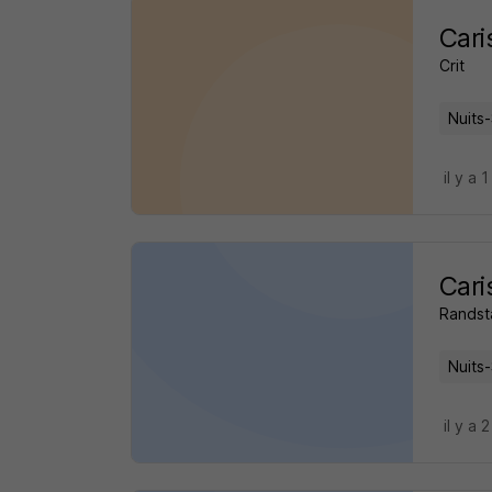
Cari
Crit
Nuits
il y a 
Cari
Randst
Nuits
il y a 