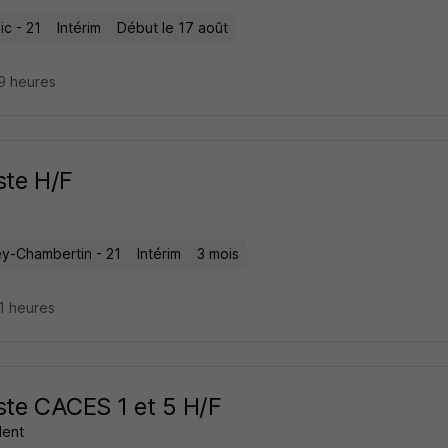
ic - 21
Intérim
Début le 17 août
19 heures
ste H/F
y-Chambertin - 21
Intérim
3 mois
21 heures
ste CACES 1 et 5 H/F
lent