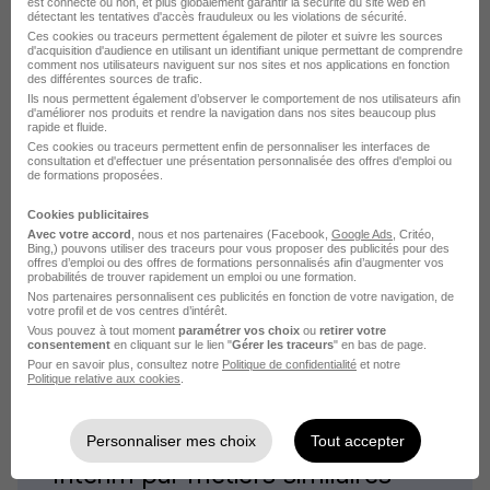
est connecté ou non, et plus globalement garantir la sécurité du site web en
détectant les tentatives d'accès frauduleux ou les violations de sécurité.
Ces cookies ou traceurs permettent également de piloter et suivre les sources
d'acquisition d'audience en utilisant un identifiant unique permettant de comprendre
comment nos utilisateurs naviguent sur nos sites et nos applications en fonction
des différentes sources de trafic.
Ils nous permettent également d’observer le comportement de nos utilisateurs afin
d'améliorer nos produits et rendre la navigation dans nos sites beaucoup plus
rapide et fluide.
Emplois & formations
Ces cookies ou traceurs permettent enfin de personnaliser les interfaces de
consultation et d'effectuer une présentation personnalisée des offres d'emploi ou
de formations proposées.
Stage Auditeur comptable
Cookies publicitaires
Alternance Auditeur comptable
Avec votre accord
, nous et nos partenaires (Facebook,
Google Ads
, Critéo,
Bing,) pouvons utiliser des traceurs pour vous proposer des publicités pour des
offres d’emploi ou des offres de formations personnalisés afin d’augmenter vos
Emploi Auditeur comptable
probabilités de trouver rapidement un emploi ou une formation.
Entreprises Auditeur comptable
Nos partenaires personnalisent ces publicités en fonction de votre navigation, de
votre profil et de vos centres d’intérêt.
Métier Auditeur comptable
Vous pouvez à tout moment
paramétrer vos choix
ou
retirer votre
consentement
en cliquant sur le lien "
Gérer les traceurs
" en bas de page.
Pour en savoir plus, consultez notre
Politique de confidentialité
et notre
Politique relative aux cookies
.
Personnaliser mes choix
Tout accepter
Intérim par métiers similaires