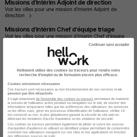
Missions d'Intérim Adjoint de direction
Voir les villes pour une mission d'interim Adjoint de
direction
Missions d'Intérim Chef d'équipe triage
Voir les villes pour une mission d'interim Chef d'équipe
triage
Continuer sans accepter
Missions d'Intérim Chef de centre adjoint
Voir les villes pour une mission d'interim Chef de centre
adjoint
Hellowork utilise des cookies ou traceurs pour rendre votre
recherche d’emploi ou de formation encore plus efficace.
Missions d'Intérim Directeur Général
Cookies strictement nécessaires
Voir les villes pour une mission d'interim Directeur
Ces traceurs sont nécessaires au bon fonctionnement de nos services et
ne
peuvent pas être désactivés
.
Général
Il s'agit notamment
de l'ensemble des cookies ou traceurs
permettant de maintenir
la session de l'utilisateur active pendant sa navigation sur le site, de stocker des
informations temporaires telles que les préférences des utilisateurs, les annonces
Missions d'Intérim Directeur adjoint
ou les offres vues, gérer les processus d'identification de l'utilisateur, vérifier s'il
est connecté ou non, et plus globalement garantir la sécurité du site web en
Voir les villes pour une mission d'interim Directeur adjoint
détectant les tentatives d'accès frauduleux ou les violations de sécurité.
Ces cookies ou traceurs permettent également de piloter et suivre les sources
d'acquisition d'audience en utilisant un identifiant unique permettant de comprendre
comment nos utilisateurs naviguent sur nos sites et nos applications en fonction
des différentes sources de trafic.