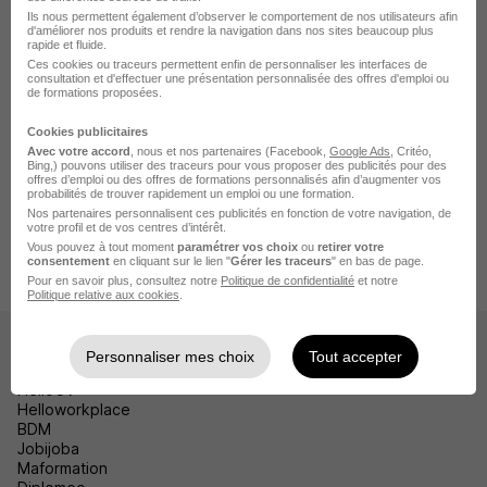
Missions d'Intérim Directeur d'établissement
Ils nous permettent également d’observer le comportement de nos utilisateurs afin
Voir les villes pour une mission d'interim Directeur
d'améliorer nos produits et rendre la navigation dans nos sites beaucoup plus
d'établissement
rapide et fluide.
Ces cookies ou traceurs permettent enfin de personnaliser les interfaces de
consultation et d'effectuer une présentation personnalisée des offres d'emploi ou
Missions d'Intérim General manager
de formations proposées.
Voir les villes pour une mission d'interim General manager
Cookies publicitaires
Avec votre accord
, nous et nos partenaires (Facebook,
Google Ads
, Critéo,
Bing,) pouvons utiliser des traceurs pour vous proposer des publicités pour des
offres d’emploi ou des offres de formations personnalisés afin d’augmenter vos
probabilités de trouver rapidement un emploi ou une formation.
Nos partenaires personnalisent ces publicités en fonction de votre navigation, de
Accueil
Jobs en intérim
Index Intérim Catégorie
votre profil et de vos centres d’intérêt.
Vous pouvez à tout moment
paramétrer vos choix
ou
retirer votre
Index Intérim Direction
consentement
en cliquant sur le lien "
Gérer les traceurs
" en bas de page.
Pour en savoir plus, consultez notre
Politique de confidentialité
et notre
Politique relative aux cookies
.
Les sites
Personnaliser mes choix
Tout accepter
HelloCV
Helloworkplace
BDM
Jobijoba
Maformation