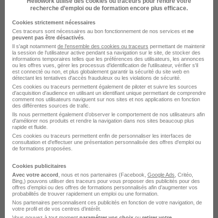
Voir les villes pour une mission d'interim Animateur mini
Hellowork utilise des cookies ou traceurs pour rendre votre
recherche d’emploi ou de formation encore plus efficace.
club
Cookies strictement nécessaires
Missions d'Intérim Animateur périscolaire
Ces traceurs sont nécessaires au bon fonctionnement de nos services et
ne
peuvent pas être désactivés
.
Voir les villes pour une mission d'interim Animateur
Il s'agit notamment
de l'ensemble des cookies ou traceurs
permettant de maintenir
périscolaire
la session de l'utilisateur active pendant sa navigation sur le site, de stocker des
informations temporaires telles que les préférences des utilisateurs, les annonces
ou les offres vues, gérer les processus d'identification de l'utilisateur, vérifier s'il
est connecté ou non, et plus globalement garantir la sécurité du site web en
Missions d'Intérim Animateur scolaire
détectant les tentatives d'accès frauduleux ou les violations de sécurité.
Voir les villes pour une mission d'interim Animateur
Ces cookies ou traceurs permettent également de piloter et suivre les sources
d'acquisition d'audience en utilisant un identifiant unique permettant de comprendre
scolaire
comment nos utilisateurs naviguent sur nos sites et nos applications en fonction
des différentes sources de trafic.
Ils nous permettent également d’observer le comportement de nos utilisateurs afin
Missions d'Intérim Animatrice de centre de
d'améliorer nos produits et rendre la navigation dans nos sites beaucoup plus
rapide et fluide.
loisirs
Ces cookies ou traceurs permettent enfin de personnaliser les interfaces de
Voir les villes pour une mission d'interim Animatrice de
consultation et d'effectuer une présentation personnalisée des offres d'emploi ou
de formations proposées.
centre de loisirs
Cookies publicitaires
Missions d'Intérim Chef de table
Avec votre accord
, nous et nos partenaires (Facebook,
Google Ads
, Critéo,
Bing,) pouvons utiliser des traceurs pour vous proposer des publicités pour des
Voir les villes pour une mission d'interim Chef de table
offres d’emploi ou des offres de formations personnalisés afin d’augmenter vos
probabilités de trouver rapidement un emploi ou une formation.
Nos partenaires personnalisent ces publicités en fonction de votre navigation, de
votre profil et de vos centres d’intérêt.
Missions d'Intérim Coordinateur périscolaire
Vous pouvez à tout moment
paramétrer vos choix
ou
retirer votre