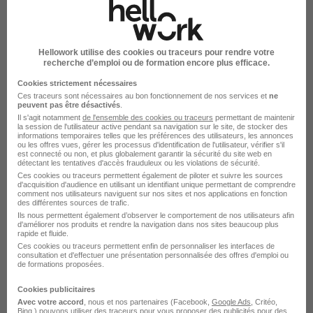
Intérim Service Illange
Emploi Service
Emploi à Illange
Hellowork utilise des cookies ou traceurs pour rendre votre
Mission d'intérim Service
recherche d’emploi ou de formation encore plus efficace.
Cookies strictement nécessaires
Ces traceurs sont nécessaires au bon fonctionnement de nos services et
ne
peuvent pas être désactivés
.
Il s'agit notamment
de l'ensemble des cookies ou traceurs
permettant de maintenir
la session de l'utilisateur active pendant sa navigation sur le site, de stocker des
informations temporaires telles que les préférences des utilisateurs, les annonces
Emplois & formations
ou les offres vues, gérer les processus d'identification de l'utilisateur, vérifier s'il
est connecté ou non, et plus globalement garantir la sécurité du site web en
détectant les tentatives d'accès frauduleux ou les violations de sécurité.
Ces cookies ou traceurs permettent également de piloter et suivre les sources
Emploi Service
d'acquisition d'audience en utilisant un identifiant unique permettant de comprendre
comment nos utilisateurs naviguent sur nos sites et nos applications en fonction
Intérim Service
des différentes sources de trafic.
Ils nous permettent également d’observer le comportement de nos utilisateurs afin
Stage Service
d'améliorer nos produits et rendre la navigation dans nos sites beaucoup plus
rapide et fluide.
Alternance Service
Ces cookies ou traceurs permettent enfin de personnaliser les interfaces de
consultation et d'effectuer une présentation personnalisée des offres d'emploi ou
de formations proposées.
Cookies publicitaires
Avec votre accord
, nous et nos partenaires (Facebook,
Google Ads
, Critéo,
Bing,) pouvons utiliser des traceurs pour vous proposer des publicités pour des