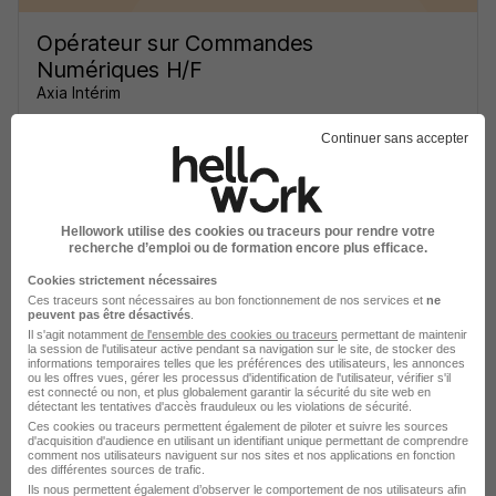
Opérateur sur Commandes
Numériques H/F
Axia Intérim
Continuer sans accepter
Hauconcourt - 57
Intérim
12,02 € / heure
Voir l’offre
il y a 2 jours
Hellowork utilise des cookies ou traceurs pour rendre votre
recherche d’emploi ou de formation encore plus efficace.
Cookies strictement nécessaires
Ces traceurs sont nécessaires au bon fonctionnement de nos services et
ne
peuvent pas être désactivés
.
Il s'agit notamment
de l'ensemble des cookies ou traceurs
permettant de maintenir
la session de l'utilisateur active pendant sa navigation sur le site, de stocker des
informations temporaires telles que les préférences des utilisateurs, les annonces
ou les offres vues, gérer les processus d'identification de l'utilisateur, vérifier s'il
Opérateur de Production H/F
est connecté ou non, et plus globalement garantir la sécurité du site web en
détectant les tentatives d'accès frauduleux ou les violations de sécurité.
Toma Intérim
Ces cookies ou traceurs permettent également de piloter et suivre les sources
d'acquisition d'audience en utilisant un identifiant unique permettant de comprendre
comment nos utilisateurs naviguent sur nos sites et nos applications en fonction
Thionville - 57
Intérim
1 900 - 2 500 € / mois
des différentes sources de trafic.
Ils nous permettent également d’observer le comportement de nos utilisateurs afin