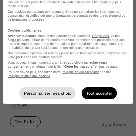
6 mois
d'améliorer nos produits et rendre la navigation dans nos sites beaucoup plus
rapide et fluide.
Ces cookies ou traceurs permettent enfin de personnaliser les interfaces de
consultation et d'effectuer une présentation personnalisée des offres d'emploi ou
Voir l’offre
de formations proposées.
il y a 3 jours
Cookies publicitaires
Avec votre accord
, nous et nos partenaires (Facebook,
Google Ads
, Critéo,
Bing,) pouvons utiliser des traceurs pour vous proposer des publicités pour des
offres d’emploi ou des offres de formations personnalisés afin d’augmenter vos
probabilités de trouver rapidement un emploi ou une formation.
Nos partenaires personnalisent ces publicités en fonction de votre navigation, de
votre profil et de vos centres d’intérêt.
Vous pouvez à tout moment
paramétrer vos choix
ou
retirer votre
Opérateur de Production Automobile
consentement
en cliquant sur le lien "
Gérer les traceurs
" en bas de page.
Pour en savoir plus, consultez notre
Politique de confidentialité
et notre
H/F
Politique relative aux cookies
.
Adéquat recrute pour Adéquat...
Personnaliser mes choix
Tout accepter
Thionville - 57
Intérim
1 867,02 - 2 250 € / mois
12 mois
Voir l’offre
il y a 3 jours