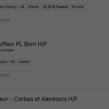
de-Chéruy - 38
Intérim
12,31 € / heure
18 mois
13 jours
uffeur PL Bom H/F
e Emploi
sieux - 69
Intérim
15 jours
eur - Corbas et Alentours H/F