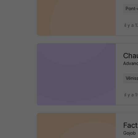
Pont-
il y a 
Cha
Advanc
Vénis
il y a 
Fact
Gojob