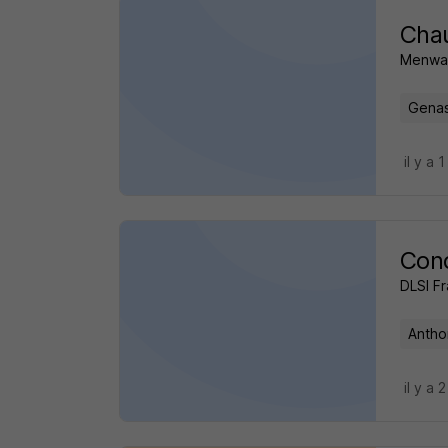
Cha
Menway
Genas
il y a 
Cond
DLSI F
Antho
il y a 