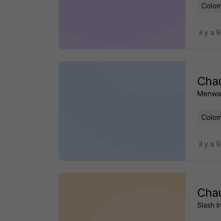
Colom
il y a 
Chau
Menway
Colom
il y a 
Chau
Slash I