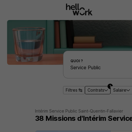
Aller au contenu principal
Effectuer une recherche d'emploi par localité
QUOI ?
1
Filtres
Contrats
Salaire
Intérim Service Public Saint-Quentin-Fallavier
38
Missions d'Intérim
Service