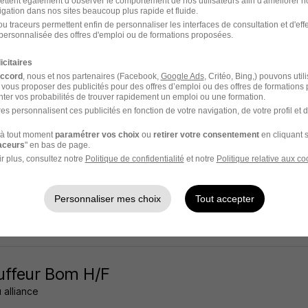
ettent également d’observer le comportement de nos utilisateurs afin d'améliorer no
igation dans nos sites beaucoup plus rapide et fluide.
 - 69
Intérim
u traceurs permettent enfin de personnaliser les interfaces de consultation et d'eff
personnalisée des offres d'emploi ou de formations proposées.
9 jours
icitaires
accord
, nous et nos partenaires (Facebook,
Google Ads
, Critéo, Bing,) pouvons util
 vous proposer des publicités pour des offres d’emploi ou des offres de formations
ter vos probabilités de trouver rapidement un emploi ou une formation.
es personnalisent ces publicités en fonction de votre navigation, de votre profil et 
ffeur Ampliroll H/F
à tout moment
paramétrer vos choix
ou
retirer votre consentement
en cliquant s
ntérim
raceurs
" en bas de page.
r plus, consultez notre
Politique de confidentialité
et notre
Politique relative aux co
 - 69
Intérim
13 - 16 € / heure
Personnaliser mes choix
Tout accepter
9 jours
uffeur Bom H/F
 alliance