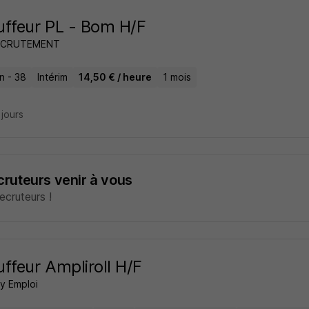
ffeur PL - Bom H/F
ECRUTEMENT
n - 38
Intérim
14,50 € / heure
1 mois
3 jours
ecruteurs venir à vous
cruteurs !
ffeur Ampliroll H/F
 Emploi