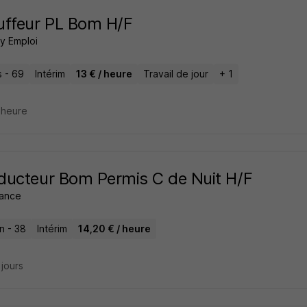
uffeur PL Bom H/F
 Emploi
 - 69
Intérim
13 € / heure
Travail de jour
+ 1
1 heure
ucteur Bom Permis C de Nuit H/F
rance
n - 38
Intérim
14,20 € / heure
2 jours