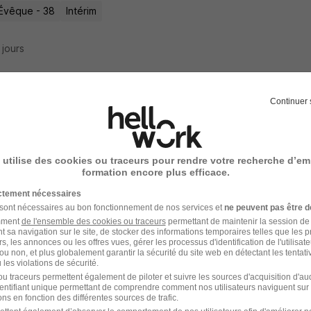
Évêque - 38
Intérim
9 jours
Continuer 
uffeur Bom H/F
ntérim
 utilise des cookies ou traceurs pour rendre votre recherche d’em
 - 69
Intérim
12 - 15 € / heure
formation encore plus efficace.
ictement nécessaires
9 jours
 sont nécessaires au bon fonctionnement de nos services et
ne peuvent pas être d
amment
de l'ensemble des cookies ou traceurs
permettant de maintenir la session de l
t sa navigation sur le site, de stocker des informations temporaires telles que les 
rs, les annonces ou les offres vues, gérer les processus d'identification de l'utilisateur,
ou non, et plus globalement garantir la sécurité du site web en détectant les tentati
les violations de sécurité.
ffeur Bom Expérimenté - Mission Intérim
u traceurs permettent également de piloter et suivre les sources d'acquisition d'a
identifiant unique permettant de comprendre comment nos utilisateurs naviguent sur 
ntérim
ns en fonction des différentes sources de trafic.