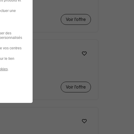
s produits et
ectuer une
Voir l’offre
iser des
 personnalisés
de vos centres
ur le lien
okies
.
Voir l’offre