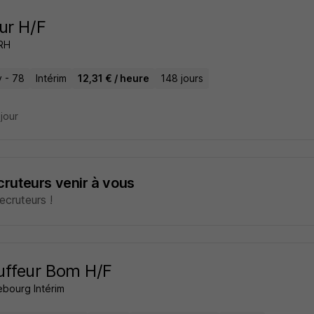
ur H/F
 RH
y - 78
Intérim
12,31 € / heure
148 jours
 jour
ecruteurs venir à vous
cruteurs !
uffeur Bom H/F
ebourg Intérim