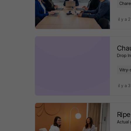
Chare
il y a 
Chau
Drop In
Vitry-
il y a 
Ripe
Actual