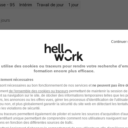
se - 95
Intérim
Travail de jour
1 jour
8 jours
Continuer 
ffeur PL Bom - Ampliroll H/F
térim
 utilise des cookies ou traceurs pour rendre votre recherche d’em
urneuve - 93
Intérim
6 mois
formation encore plus efficace.
ictement nécessaires
11 jours
 sont nécessaires au bon fonctionnement de nos services et
ne peuvent pas être d
amment
de l'ensemble des cookies ou traceurs
permettant de maintenir la session de l
t sa navigation sur le site, de stocker des informations temporaires telles que les 
rs, les annonces ou les offres vues, gérer les processus d'identification de l'utilisateur,
ou non, et plus globalement garantir la sécurité du site web en détectant les tentati
les violations de sécurité.
ffeur Ampliroll H/F
u traceurs permettent également de piloter et suivre les sources d'acquisition d'a
identifiant unique permettant de comprendre comment nos utilisateurs naviguent sur 
People
ns en fonction des différentes sources de trafic.