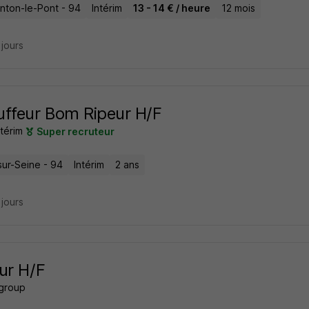
nton-le-Pont - 94
Intérim
13 - 14 € / heure
12 mois
2 jours
ffeur Bom Ripeur H/F
térim
Super recruteur
sur-Seine - 94
Intérim
2 ans
3 jours
ur H/F
 group