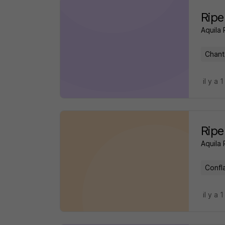
Ripe
Aquila
Chant
il y a 1
Ripe
Aquila
Confl
il y a 1