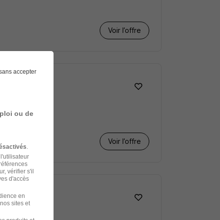
Voir l’offre
sans accepter
ploi ou de
Voir l’offre
ésactivés
.
'utilisateur
préférences
 vérifier s'il
ves d'accès
udience en
nos sites et