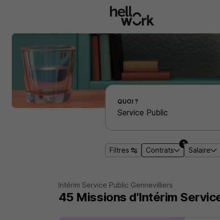
Aller au contenu principal
Effectuer une recherche d'emploi par localité
QUOI ?
1
Filtres
Contrats
Salaire
Intérim Service Public Gennevilliers
45
Missions d'Intérim
Service