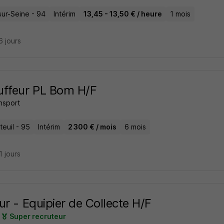
sur-Seine - 94
Intérim
13,45 - 13,50 € / heure
1 mois
16 jours
uffeur PL Bom H/F
nsport
euil - 95
Intérim
2 300 € / mois
6 mois
21 jours
ur - Equipier de Collecte H/F
Super recruteur