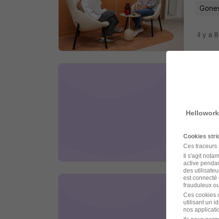
Gones
il y a 
Chau
Jubil In
Hellowork
La Co
Cookies str
il y a 
Ces traceurs
Il s'agit not
active pendan
des utilisateu
est connecté 
frauduleux ou 
Chau
Ces cookies o
utilisant un 
Start 
nos applicatio