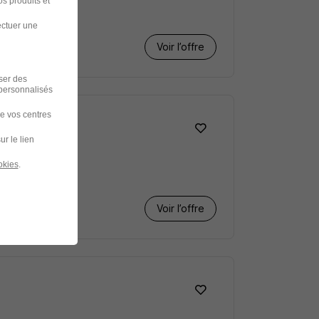
s produits et
ectuer une
Voir l’offre
iser des
 personnalisés
de vos centres
ur le lien
okies
.
Voir l’offre