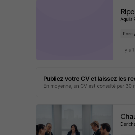
Ripe
Aquila
Poiss
il y a 1
Publiez votre CV et laissez les r
En moyenne, un CV est consulté par 30 re
Cha
Derich