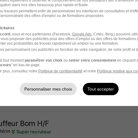
ettent également d’observer le comportement de nos utilisateurs afin d'améliorer no
igation dans nos sites beaucoup plus rapide et fluide.
-le-Sec - 93
Intérim
13,73 € / heure
2 mois
u traceurs permettent enfin de personnaliser les interfaces de consultation et d'eff
personnalisée des offres d'emploi ou de formations proposées.
14 jours
icitaires
accord
, nous et nos partenaires (Facebook,
Google Ads
, Critéo, Bing,) pouvons util
 vous proposer des publicités pour des offres d’emploi ou des offres de formations
ter vos probabilités de trouver rapidement un emploi ou une formation.
es personnalisent ces publicités en fonction de votre navigation, de votre profil et 
ur H/F
à tout moment
paramétrer vos choix
ou
retirer votre consentement
en cliquant s
térim
Super recruteur
raceurs
" en bas de page.
r plus, consultez notre
Politique de confidentialité
et notre
Politique relative aux co
sur-Seine - 94
Intérim
12,46 - 12,51 € / heure
1 mois
Personnaliser mes choix
Tout accepter
16 jours
uffeur Bom H/F
térim
Super recruteur