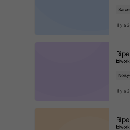
Sarcel
il y a 
Ripe
Iziwork
Noisy
il y a 
Ripe
Iziwork