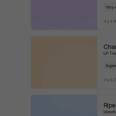
Vitry-
il y a 
Cha
LIP Tra
Argent
il y a 
Ripe
Iziwork