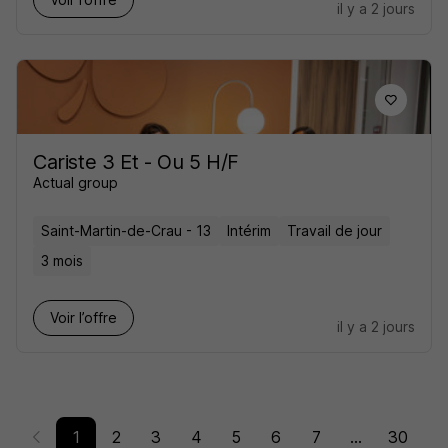
il y a 2 jours
Cariste 3 Et - Ou 5 H/F
Actual group
Saint-Martin-de-Crau - 13
Intérim
Travail de jour
3 mois
Voir l’offre
il y a 2 jours
1
2
3
4
5
6
7
...
30