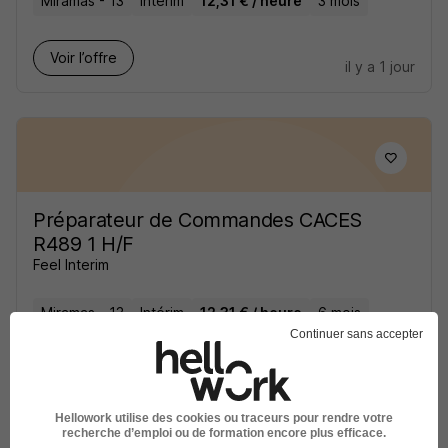
Miramas - 13
Intérim
12,31 € / heure
3 mois
Voir l’offre
il y a 1 jour
Préparateur de Commandes CACES
R489 1 H/F
Feel Interim
Miramas - 13
Intérim
12,31 € / heure
6 mois
Continuer sans accepter
Voir l’offre
il y a 1 jour
Hellowork utilise des cookies ou traceurs pour rendre votre
recherche d’emploi ou de formation encore plus efficace.