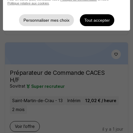
Politique relative aux cookies
.
12,31 € / heure
2 mois
Personnaliser mes choix
Tout accepter
Voir l’offre
il y a 1 jour
Préparateur de Commande CACES
H/F
Sovitrat
Super recruteur
Saint-Martin-de-Crau - 13
Intérim
12,02 € / heure
2 mois
Voir l’offre
il y a 1 jour