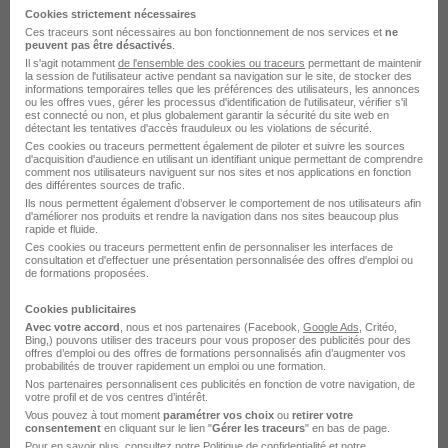
Cookies strictement nécessaires
Ces traceurs sont nécessaires au bon fonctionnement de nos services et
ne
peuvent pas être désactivés
.
Il s'agit notamment
de l'ensemble des cookies ou traceurs
permettant de maintenir
la session de l'utilisateur active pendant sa navigation sur le site, de stocker des
Approvisionneur H/F
informations temporaires telles que les préférences des utilisateurs, les annonces
ou les offres vues, gérer les processus d'identification de l'utilisateur, vérifier s'il
Acass
Super recruteur
est connecté ou non, et plus globalement garantir la sécurité du site web en
détectant les tentatives d'accès frauduleux ou les violations de sécurité.
Ces cookies ou traceurs permettent également de piloter et suivre les sources
Martigues - 13
Intérim
3 mois
d'acquisition d'audience en utilisant un identifiant unique permettant de comprendre
comment nos utilisateurs naviguent sur nos sites et nos applications en fonction
des différentes sources de trafic.
Ils nous permettent également d’observer le comportement de nos utilisateurs afin
Voir l’offre
d'améliorer nos produits et rendre la navigation dans nos sites beaucoup plus
il y a 1 jour
rapide et fluide.
Ces cookies ou traceurs permettent enfin de personnaliser les interfaces de
consultation et d'effectuer une présentation personnalisée des offres d'emploi ou
de formations proposées.
Cookies publicitaires
Avec votre accord
, nous et nos partenaires (Facebook,
Google Ads
, Critéo,
Bing,) pouvons utiliser des traceurs pour vous proposer des publicités pour des
offres d’emploi ou des offres de formations personnalisés afin d’augmenter vos
probabilités de trouver rapidement un emploi ou une formation.
Cariste CACES 3 H/F
Nos partenaires personnalisent ces publicités en fonction de votre navigation, de
FERGUSS Interim
Super recruteur
votre profil et de vos centres d’intérêt.
Vous pouvez à tout moment
paramétrer vos choix
ou
retirer votre
consentement
en cliquant sur le lien "
Gérer les traceurs
" en bas de page.
Port-Saint-Louis-du-Rhône - 13
Intérim
Pour en savoir plus, consultez notre
Politique de confidentialité
et notre