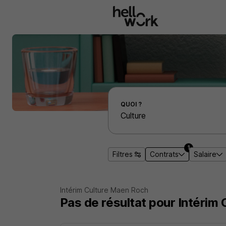
Aller au contenu principal
Effectuer une recherche d'emploi par localité
QUOI ?
1
Filtres
Contrats
Salaire
Intérim Culture Maen Roch
Pas de résultat pour Intérim