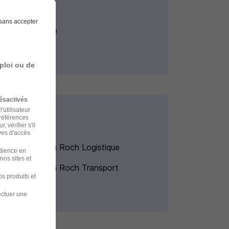
sans accepter
Stage Culture
ploi ou de
ésactivés
.
'utilisateur
préférences
 vérifier s'il
ves d'accès
Intérim Maen Roch Logistique
udience en
nos sites et
Intérim Maen Roch Transport
s produits et
ectuer une