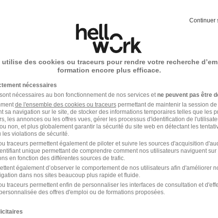
Continuer 
Intérim Culture
 utilise des cookies ou traceurs pour rendre votre recherche d’em
formation encore plus efficace.
ictement nécessaires
 sont nécessaires au bon fonctionnement de nos services et
ne peuvent pas être d
amment
de l'ensemble des cookies ou traceurs
permettant de maintenir la session de l
n Roch
t sa navigation sur le site, de stocker des informations temporaires telles que les 
rs, les annonces ou les offres vues, gérer les processus d'identification de l'utilisateur,
ou non, et plus globalement garantir la sécurité du site web en détectant les tentati
les violations de sécurité.
Intérim Maen Roch BTP
u traceurs permettent également de piloter et suivre les sources d'acquisition d'a
identifiant unique permettant de comprendre comment nos utilisateurs naviguent sur 
ns en fonction des différentes sources de trafic.
Intérim Maen Roch Agroalimentaire
ettent également d’observer le comportement de nos utilisateurs afin d'améliorer no
igation dans nos sites beaucoup plus rapide et fluide.
Intérim Maen Roch Nettoyage
u traceurs permettent enfin de personnaliser les interfaces de consultation et d'eff
personnalisée des offres d'emploi ou de formations proposées.
icitaires