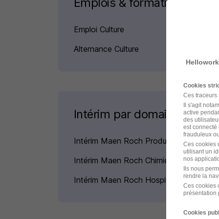
Emplois & formations
Emploi Culture
Alternance Culture
Hellowork
Cookies str
Ces traceurs
Il s'agit not
Intérim par domaine à Mae
active pendan
des utilisateu
est connecté 
frauduleux ou 
Intérim Maen Roch Production
Ces cookies o
utilisant un 
Intérim Maen Roch Chimie
nos applicatio
Ils nous perm
rendre la nav
Intérim Maen Roch Hospitalier
Ces cookies o
présentation 
Cookies publ