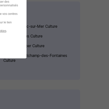
iser des
 personnalisés
de vos centres
ur le lien
Intérim Soulac-sur-Mer Culture
okies
.
Intérim Tarbes Culture
Intérim Quimper Culture
Intérim Grandchamp-des-Fontaines
Culture