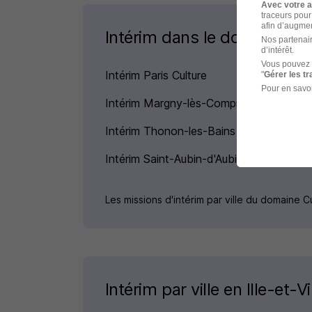
Avec votre 
traceurs pour
afin d’augmen
Intérim dans le domaine Cu
Nos partenair
d’intérêt.
Vous pouvez 
Intérim Paris Culture
"
Gérer les t
Pour en savoi
Intérim Margny-lès-Compiègne Culture
Intérim Thonon-les-Bains Culture
Intérim Saint-Aubin-d'Aubigné Culture
Les missions d'intérim par ville du domaine C
Intérim par ville en Ille-et-Vi