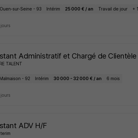
-Ouen-sur-Seine - 93
Intérim
25 000 € / an
Travail de jour
+ 
2 jours
stant Administratif et Chargé de Clientèle
RE TALENT
-Malmaison - 92
Intérim
30 000 - 32 000 € / an
6 mois
2 jours
stant ADV H/F
nterim