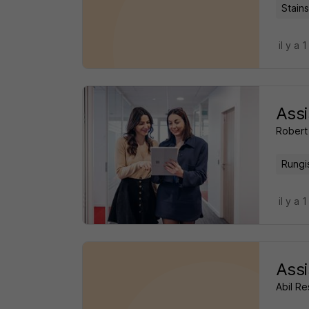
Stains
il y a 1
Assi
Robert
Rungi
il y a 1
Assi
Abil R