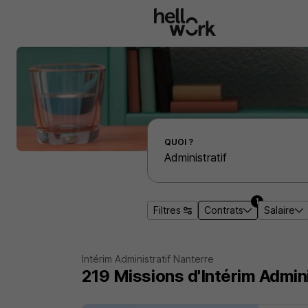
Aller au contenu principal
Effectuer une recherche d'emploi par localité
QUOI ?
1
Filtres
Contrats
Salaire
Intérim Administratif Nanterre
219
Missions d'Intérim
Admini