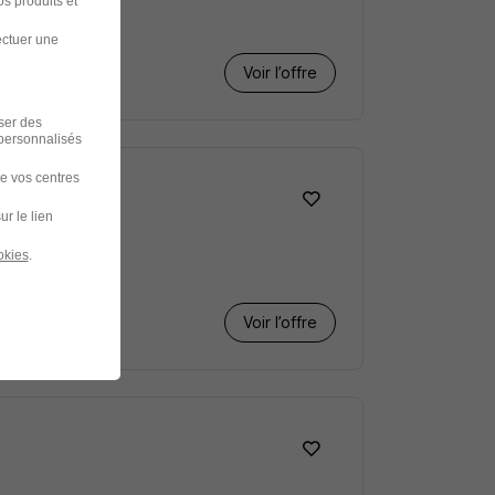
s produits et
ectuer une
Voir l’offre
iser des
 personnalisés
de vos centres
ur le lien
okies
.
Voir l’offre