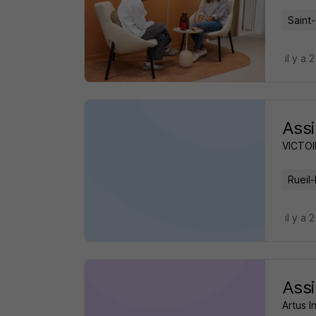
Saint
il y a 
Assi
VICTOI
Rueil
il y a 
Assi
Artus I