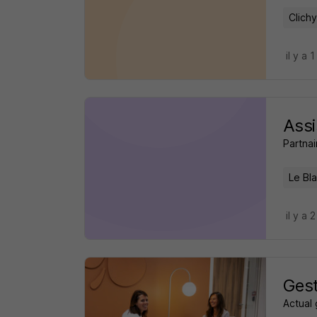
Clichy
il y a 1
Assi
Partnai
Le Bl
il y a 
Gest
Actual