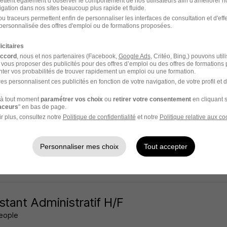
ettent également d’observer le comportement de nos utilisateurs afin d'améliorer no
igation dans nos sites beaucoup plus rapide et fluide.
lon - 95
Intérim
12,31 - 15 € / heure
18 mois
u traceurs permettent enfin de personnaliser les interfaces de consultation et d'eff
personnalisée des offres d'emploi ou de formations proposées.
 jour
icitaires
accord
, nous et nos partenaires (Facebook,
Google Ads
, Critéo, Bing,) pouvons util
 vous proposer des publicités pour des offres d’emploi ou des offres de formations
ter vos probabilités de trouver rapidement un emploi ou une formation.
es personnalisent ces publicités en fonction de votre navigation, de votre profil et 
onsable Administratif et Fi H/F
à tout moment
paramétrer vos choix
ou
retirer votre consentement
en cliquant s
cruitment Solutions
raceurs
" en bas de page.
r plus, consultez notre
Politique de confidentialité
et notre
Politique relative aux co
ny - 93
Intérim
50 000 - 55 000 € / an
Personnaliser mes choix
Tout accepter
 jour
stant Administratif H/F
People