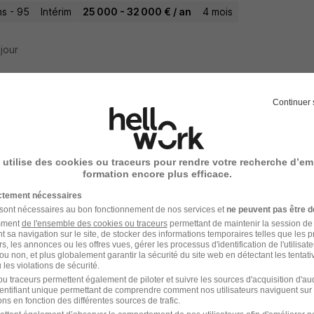
s - 95
Intérim
25 000 - 32 000 € / an
4 mois
 jour
Continuer 
gé Administratif Logistique - Intérim - Bi
TERIM
 utilise des cookies ou traceurs pour rendre votre recherche d’em
 - 93
Intérim
13 - 15 € / heure
2 mois
formation encore plus efficace.
ictement nécessaires
 jour
 sont nécessaires au bon fonctionnement de nos services et
ne peuvent pas être d
amment
de l'ensemble des cookies ou traceurs
permettant de maintenir la session de l
t sa navigation sur le site, de stocker des informations temporaires telles que les 
rs, les annonces ou les offres vues, gérer les processus d'identification de l'utilisateur,
ou non, et plus globalement garantir la sécurité du site web en détectant les tentati
les violations de sécurité.
stant Administratif Comptable à Frepillon
u traceurs permettent également de piloter et suivre les sources d'acquisition d'a
identifiant unique permettant de comprendre comment nos utilisateurs naviguent sur 
s Intérim
ns en fonction des différentes sources de trafic.