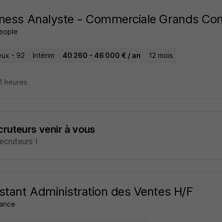
ness Analyste - Commerciale Grands Com
People
ux - 92
Intérim
40 260 - 46 000 € / an
12 mois
21 heures
ecruteurs venir à vous
cruteurs !
stant Administration des Ventes H/F
rance