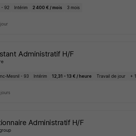
 - 92
Intérim
2 400 € / mois
3 mois
 jour
stant Administratif H/F
re
anc-Mesnil - 93
Intérim
12,31 - 13 € / heure
Travail de jour
+ 
2 jours
ionnaire Administratif H/F
 group