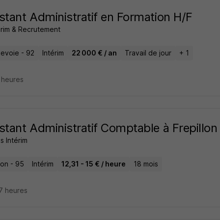
stant Administratif en Formation H/F
érim & Recrutement
evoie - 92
Intérim
22 000 € / an
Travail de jour
+ 1
3 heures
stant Administratif Comptable à Frepillon
s Intérim
lon - 95
Intérim
12,31 - 15 € / heure
18 mois
17 heures