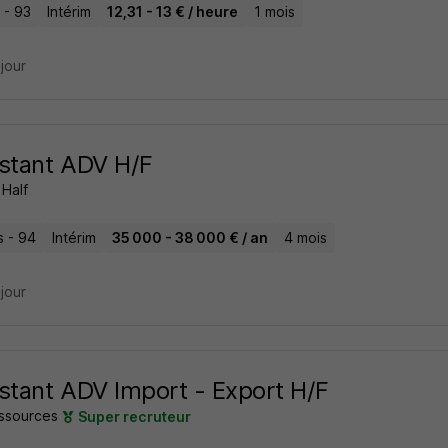
 - 93
Intérim
12,31 - 13 € / heure
1 mois
 jour
stant ADV H/F
 Half
s - 94
Intérim
35 000 - 38 000 € / an
4 mois
 jour
stant ADV Import - Export H/F
essources
Super recruteur