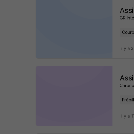
Assi
GR Int
Courb
il y a 
Assi
Chrono
Frépil
il y a 