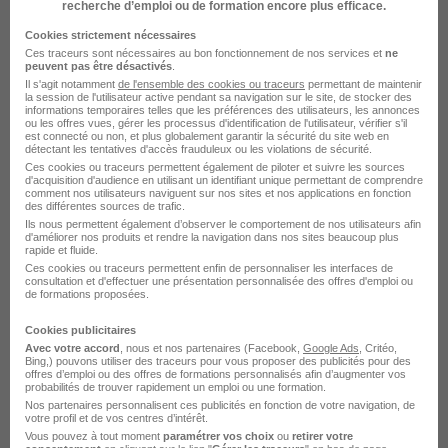
Alternance Achat
recherche d’emploi ou de formation encore plus efficace.
Cookies strictement nécessaires
Ces traceurs sont nécessaires au bon fonctionnement de nos services et
ne
peuvent pas être désactivés
.
Il s'agit notamment
de l'ensemble des cookies ou traceurs
permettant de maintenir
la session de l'utilisateur active pendant sa navigation sur le site, de stocker des
informations temporaires telles que les préférences des utilisateurs, les annonces
ou les offres vues, gérer les processus d'identification de l'utilisateur, vérifier s'il
Intérim par domaine à Cannes
est connecté ou non, et plus globalement garantir la sécurité du site web en
détectant les tentatives d'accès frauduleux ou les violations de sécurité.
Ces cookies ou traceurs permettent également de piloter et suivre les sources
d'acquisition d'audience en utilisant un identifiant unique permettant de comprendre
Intérim Cannes Artisanat
comment nos utilisateurs naviguent sur nos sites et nos applications en fonction
des différentes sources de trafic.
Intérim Cannes BTP
Ils nous permettent également d’observer le comportement de nos utilisateurs afin
d'améliorer nos produits et rendre la navigation dans nos sites beaucoup plus
Intérim Cannes Restauration
rapide et fluide.
Intérim Cannes Production
Ces cookies ou traceurs permettent enfin de personnaliser les interfaces de
consultation et d'effectuer une présentation personnalisée des offres d'emploi ou
de formations proposées.
Intérim Cannes Hospitalier
Intérim Cannes Hotellerie
Cookies publicitaires
Avec votre accord
, nous et nos partenaires (Facebook,
Google Ads
, Critéo,
Voir plus
Bing,) pouvons utiliser des traceurs pour vous proposer des publicités pour des
offres d’emploi ou des offres de formations personnalisés afin d’augmenter vos
probabilités de trouver rapidement un emploi ou une formation.
Nos partenaires personnalisent ces publicités en fonction de votre navigation, de
votre profil et de vos centres d’intérêt.
Vous pouvez à tout moment
paramétrer vos choix
ou
retirer votre