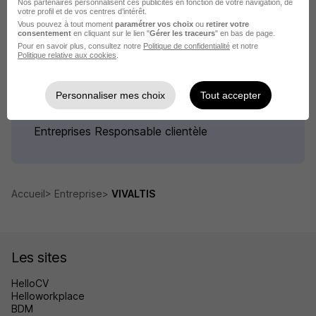
Nos partenaires personnalisent ces publicités en fonction de votre navigation, de
votre profil et de vos centres d’intérêt.
Vous pouvez à tout moment
paramétrer vos choix
ou
retirer votre
consentement
en cliquant sur le lien "
Gérer les traceurs
" en bas de page.
Pour en savoir plus, consultez notre
Politique de confidentialité
et notre
Politique relative aux cookies
.
Postuler auprès d'entreprises en
France
Personnaliser mes choix
Tout accepter
Entreprises Responsable clientèle
Accueil
Entreprise
VIVALTIS
Les sites
HelloCV
Helloworkplace
BDM