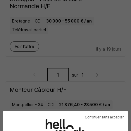
Normandie H/F
Bretagne
CDI
30 000 - 55 000 € / an
Télétravail partiel
Voir l’offre
il y a 19 jours
sur
1
Monteur Câbleur H/F
Montpellier - 34
CDI
21 876,40 - 23 500 € / an
Cette offre n’est plus disponible depuis le 10/04/26
Continuer sans accepter