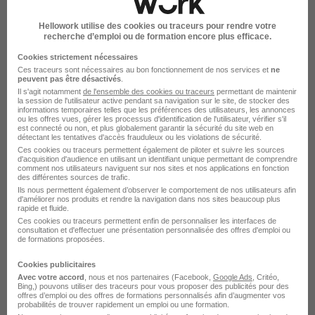
Responsable Clientèle Région Region
Bretagne - Pays de la Loire -
Hellowork utilise des cookies ou traceurs pour rendre votre
Normandie H/F
recherche d’emploi ou de formation encore plus efficace.
Cookies strictement nécessaires
Ces traceurs sont nécessaires au bon fonctionnement de nos services et
ne
Bretagne
CDI
30 000 - 55 000 € / an
peuvent pas être désactivés
.
Il s'agit notamment
de l'ensemble des cookies ou traceurs
permettant de maintenir
Cette offre n’est plus disponible depuis le 24/07/25
la session de l'utilisateur active pendant sa navigation sur le site, de stocker des
informations temporaires telles que les préférences des utilisateurs, les annonces
ou les offres vues, gérer les processus d'identification de l'utilisateur, vérifier s'il
est connecté ou non, et plus globalement garantir la sécurité du site web en
détectant les tentatives d'accès frauduleux ou les violations de sécurité.
Ces cookies ou traceurs permettent également de piloter et suivre les sources
d'acquisition d'audience en utilisant un identifiant unique permettant de comprendre
comment nos utilisateurs naviguent sur nos sites et nos applications en fonction
des différentes sources de trafic.
Ils nous permettent également d’observer le comportement de nos utilisateurs afin
d'améliorer nos produits et rendre la navigation dans nos sites beaucoup plus
rapide et fluide.
Ces cookies ou traceurs permettent enfin de personnaliser les interfaces de
DÉPOSEZ VOTRE CV
consultation et d'effectuer une présentation personnalisée des offres d'emploi ou
de formations proposées.
Rendez votre CV accessible à l’ensemble des
recruteurs de la CVthèque Hellowork.
Cookies publicitaires
Avec votre accord
, nous et nos partenaires (Facebook,
Google Ads
, Critéo,
Bing,) pouvons utiliser des traceurs pour vous proposer des publicités pour des
Rendre mon CV visible
offres d’emploi ou des offres de formations personnalisés afin d’augmenter vos
probabilités de trouver rapidement un emploi ou une formation.