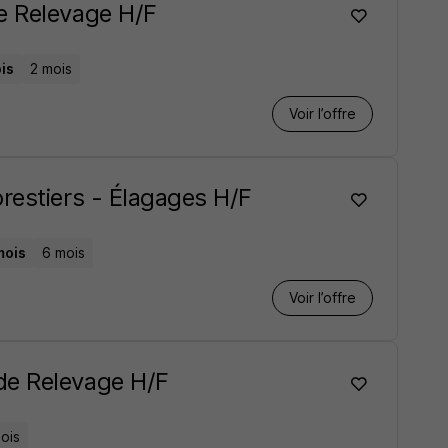
e Relevage H/F
ois
2 mois
Voir l’offre
restiers - Élagages H/F
mois
6 mois
Voir l’offre
de Relevage H/F
ois