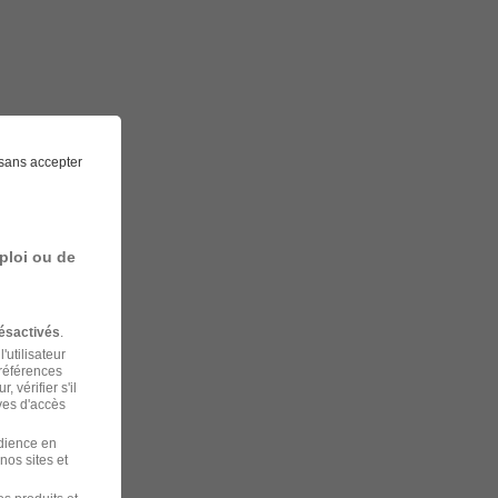
sans accepter
ploi ou de
ésactivés
.
'utilisateur
préférences
 vérifier s'il
ves d'accès
udience en
nos sites et