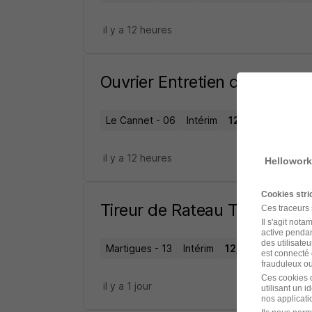
il y a 12 heures
Ouvrier Entretien d'Espaces 
Le Cannet - 06
Intérim
12,31 € / heure
il y a 12 heures
Hellowork
Cookies str
Tireur de Rateau TP H/F
Ces traceurs
Il s'agit not
active pendan
des utilisateu
Martigues - 13
Intérim
12,50 - 14 € / heu
est connecté 
frauduleux ou 
Ces cookies o
il y a 1 jour
utilisant un 
nos applicatio