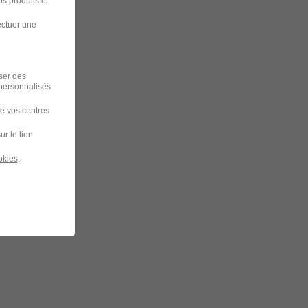
s produits et
ectuer une
iser des
 personnalisés
de vos centres
ur le lien
okies
.