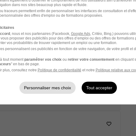
ettent également d’observer le comportement de nos utilisateurs afin d'améliorer no
igation dans nos sites beaucoup plus rapide et fluide.
ecalac H/F
u traceurs permettent enfin de personnaliser les interfaces de consultation et d'eff
personnalisée des offres d'emploi ou de formations proposées.
icitaires
mois
3 mois
accord
, nous et nos partenaires (Facebook,
Google Ads
, Critéo, Bing,) pouvons util
 vous proposer des publicités pour des offres d’emploi ou des offres de formations
Voir l’offre
ter vos probabilités de trouver rapidement un emploi ou une formation.
es personnalisent ces publicités en fonction de votre navigation, de votre profil et 
à tout moment
paramétrer vos choix
ou
retirer votre consentement
en cliquant s
raceurs
" en bas de page.
F
r plus, consultez notre
Politique de confidentialité
et notre
Politique relative aux co
6 € / heure
1 mois
Personnaliser mes choix
Tout accepter
Voir l’offre