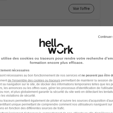
Voir l’offre
Verts - Jardinier H/F
Continuer 
1 semaine
Voir l’offre
 utilise des cookies ou traceurs pour rendre votre recherche d’em
formation encore plus efficace.
ictement nécessaires
 sont nécessaires au bon fonctionnement de nos services et
ne peuvent pas être d
amment
de l'ensemble des cookies ou traceurs
permettant de maintenir la session de l
t sa navigation sur le site, de stocker des informations temporaires telles que les 
rs, les annonces ou les offres vues, gérer les processus d'identification de l'utilisateur,
re
3 mois
ou non, et plus globalement garantir la sécurité du site web en détectant les tentati
les violations de sécurité.
u traceurs permettent également de piloter et suivre les sources d'acquisition d'a
Voir l’offre
identifiant unique permettant de comprendre comment nos utilisateurs naviguent sur 
ns en fonction des différentes sources de trafic.