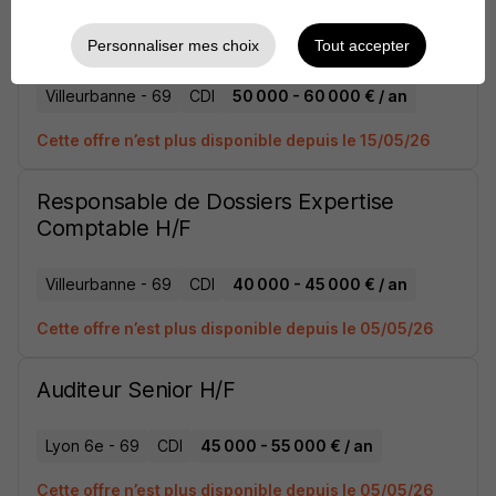
Manager Expertise Comptable Passez
un CAP H/F
Personnaliser mes choix
Tout accepter
Villeurbanne - 69
CDI
50 000 - 60 000 € / an
Cette offre n’est plus disponible depuis le 15/05/26
Responsable de Dossiers Expertise
Comptable H/F
Villeurbanne - 69
CDI
40 000 - 45 000 € / an
Cette offre n’est plus disponible depuis le 05/05/26
Auditeur Senior H/F
Lyon 6e - 69
CDI
45 000 - 55 000 € / an
Cette offre n’est plus disponible depuis le 05/05/26