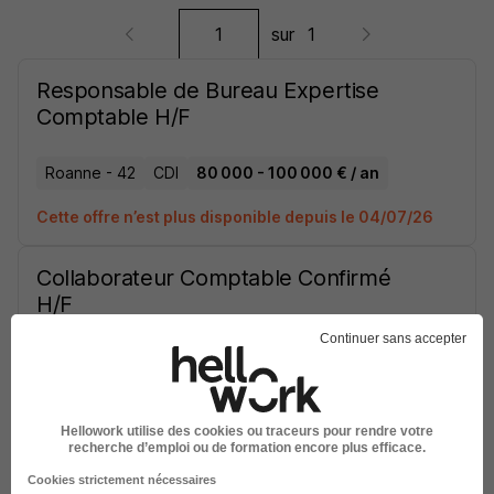
sur
1
Responsable de Bureau Expertise
Comptable H/F
Roanne - 42
CDI
80 000 - 100 000 € / an
Cette offre n’est plus disponible depuis le 04/07/26
Collaborateur Comptable Confirmé
H/F
Continuer sans accepter
Dardilly - 69
CDI
38 000 - 45 000 € / an
Cette offre n’est plus disponible depuis le 19/06/26
Hellowork utilise des cookies ou traceurs pour rendre votre
recherche d’emploi ou de formation encore plus efficace.
Gestionnaire de Paie - Missions RH
Cookies strictement nécessaires
H/F