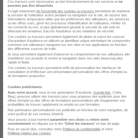
Ces traceurs sont nécessaires au bon fonctionnement de nos services et
ne
peuvent pas être désactivés
.
Il s'agit notamment
de l'ensemble des cookies ou traceurs
permettant de maintenir
Caluire-et-Cuire - 69
CDI
36 000 - 42 000 € / an
la session de l'utilisateur active pendant sa navigation sur le site, de stocker des
informations temporaires telles que les préférences des utilisateurs, les annonces
ou les offres vues, gérer les processus d'identification de l'utilisateur, vérifier s'il
Cette offre n’est plus disponible depuis le 06/06/26
est connecté ou non, et plus globalement garantir la sécurité du site web en
détectant les tentatives d'accès frauduleux ou les violations de sécurité.
Ces cookies ou traceurs permettent également de piloter et suivre les sources
d'acquisition d'audience en utilisant un identifiant unique permettant de comprendre
Collaborateur Comptable Junior H/F
comment nos utilisateurs naviguent sur nos sites et nos applications en fonction
des différentes sources de trafic.
Ils nous permettent également d’observer le comportement de nos utilisateurs afin
d'améliorer nos produits et rendre la navigation dans nos sites beaucoup plus
Lyon 3e - 69
CDI
32 000 - 38 000 € / an
rapide et fluide.
Ces cookies ou traceurs permettent enfin de personnaliser les interfaces de
Cette offre n’est plus disponible depuis le 01/06/26
consultation et d'effectuer une présentation personnalisée des offres d'emploi ou
de formations proposées.
Cookies publicitaires
Chef de Mission Expertise Comptable
Avec votre accord
, nous et nos partenaires (Facebook,
Google Ads
, Critéo,
H/F
Bing,) pouvons utiliser des traceurs pour vous proposer des publicités pour des
offres d’emploi ou des offres de formations personnalisés afin d’augmenter vos
probabilités de trouver rapidement un emploi ou une formation.
Nos partenaires personnalisent ces publicités en fonction de votre navigation, de
Villeurbanne - 69
CDI
40 000 - 45 000 € / an
votre profil et de vos centres d’intérêt.
Vous pouvez à tout moment
paramétrer vos choix
ou
retirer votre
consentement
en cliquant sur le lien "
Gérer les traceurs
" en bas de page.
Cette offre n’est plus disponible depuis le 27/05/26
Pour en savoir plus, consultez notre
Politique de confidentialité
et notre
Politique relative aux cookies
.