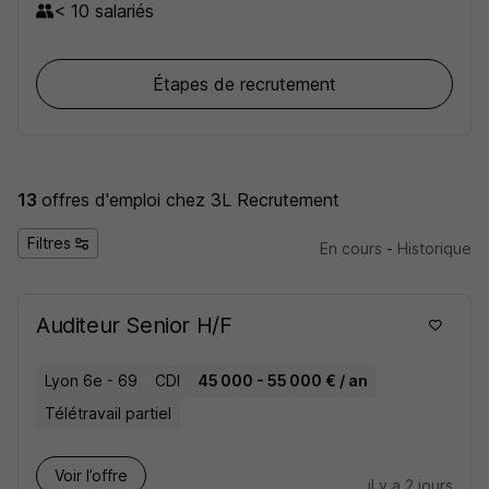
< 10 salariés
fournisseurs, comptable clients, chef comptable,
contrôleur de gestion, gestionnaire de paie et
autres fonctions supports…
Étapes de recrutement
Mon objectif : rapprocher entreprises et talents qui
partagent les mêmes valeurs et la même vision
professionnelle.
13
offres d'emploi
chez 3L Recrutement
Filtres
En cours
-
Historique
Auditeur Senior H/F
Lyon 6e - 69
CDI
45 000 - 55 000 € / an
Télétravail partiel
Voir l’offre
il y a 2 jours