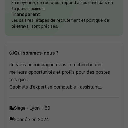
En moyenne, ce recruteur répond à ses candidats en
15 jours maximum.
Transparent
Les salaires, étapes de recrutement et politique de
télétravail sont précisés.
Qui sommes-nous ?
Je vous accompagne dans la recherche des
meilleurs opportunités et profils pour des postes
tels que :
Cabinets d’expertise comptable : assistant
comptable, collaborateur comptable, chef de
mission, auditeur financier, gestionnaire de paie,
Siège : Lyon - 69
juriste, assistant administratif, assistant de direction
…
Fondée en 2024
Entreprises : comptable général, comptable