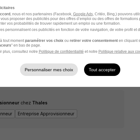
icitaires
accord
, nous et nos partenaires (Facebook,
Google Ads
, Critéo, Bing,) pouvons util
 vous proposer des publicités pour des offres d’emploi ou des offres de formations
ter vos probabilités de trouver rapidement un emploi ou une formation.
es personnalisent ces publicités en fonction de votre navigation, de votre profil et 
à tout moment
paramétrer vos choix
ou
retirer votre consentement
en cliquant s
raceurs
" en bas de page.
Voir l’offre
r plus, consultez notre
Politique de confidentialité
et notre
Politique relative aux co
Personnaliser mes choix
Tout accepter
1
sionneur
chez
Thales
onneur
Entreprise Approvisionneur