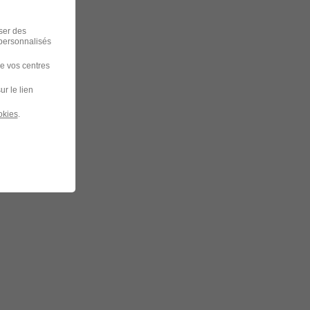
iser des
 personnalisés
de vos centres
ur le lien
okies
.