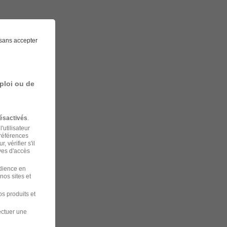
sans accepter
ploi ou de
ésactivés
.
'utilisateur
préférences
 vérifier s'il
ves d'accès
udience en
nos sites et
s produits et
ectuer une