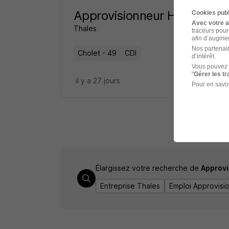
Approvisionneur H/F
Cookies publ
Avec votre 
Thales
traceurs pour
afin d’augmen
Nos partenair
Cholet - 49
CDI
d’intérêt.
Vous pouvez 
"
Gérer les t
il y a 27 jours
Pour en savoi
Élargissez votre recherche de
Approvi
Entreprise Thales
Emploi Approvisi