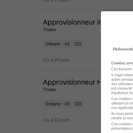
Approvisionneur Industriel 
Thales
Orléans - 45
CDI
Hellowork
il y a 20 jours
Cookies str
Ces traceurs
Il s'agit not
active pendan
Approvisionneur H/F
des utilisateu
est connecté 
Thales
frauduleux ou 
Ces cookies o
Orléans - 45
CDI
utilisant un 
nos applicatio
Ils nous perm
rendre la nav
il y a 22 jours
Ces cookies o
présentation 