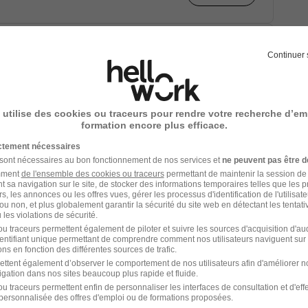
H/F
Continuer 
 utilise des cookies ou traceurs pour rendre votre recherche d’em
formation encore plus efficace.
Voir l’offre
ictement nécessaires
 sont nécessaires au bon fonctionnement de nos services et
ne peuvent pas être d
amment
de l'ensemble des cookies ou traceurs
permettant de maintenir la session de l
t sa navigation sur le site, de stocker des informations temporaires telles que les 
rs, les annonces ou les offres vues, gérer les processus d'identification de l'utilisateur,
ou non, et plus globalement garantir la sécurité du site web en détectant les tentati
les violations de sécurité.
u traceurs permettent également de piloter et suivre les sources d'acquisition d'a
identifiant unique permettant de comprendre comment nos utilisateurs naviguent sur 
ns en fonction des différentes sources de trafic.
ettent également d’observer le comportement de nos utilisateurs afin d'améliorer no
Voir l’offre
igation dans nos sites beaucoup plus rapide et fluide.
u traceurs permettent enfin de personnaliser les interfaces de consultation et d'eff
personnalisée des offres d'emploi ou de formations proposées.