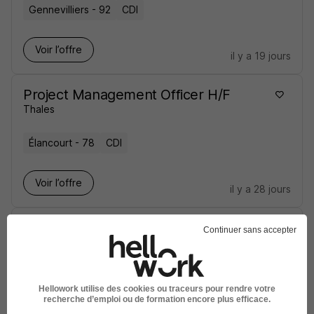
Gennevilliers - 92
CDI
Voir l’offre
il y a 19 jours
Project Management Officer H/F
Thales
Élancourt - 78
CDI
Voir l’offre
il y a 28 jours
Project Management Officer H/F
Continuer sans accepter
Thales
Gennevilliers - 92
CDI
Hellowork utilise des cookies ou traceurs pour rendre votre
recherche d’emploi ou de formation encore plus efficace.