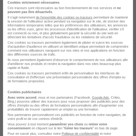
Voir l’offre
Cookies strictement nécessaires
il y a 29 jours
Ces traceurs sont nécessaires au bon fonctionnement de nos services et
ne
peuvent pas être désactivés
.
Il s'agit notamment
de l'ensemble des cookies ou traceurs
permettant de maintenir
la session de l'utilisateur active pendant sa navigation sur le site, de stocker des
informations temporaires telles que les préférences des utilisateurs, les annonces
ou les offres vues, gérer les processus d'identification de l'utilisateur, vérifier s'il
sur
1
est connecté ou non, et plus globalement garantir la sécurité du site web en
détectant les tentatives d'accès frauduleux ou les violations de sécurité.
Ces cookies ou traceurs permettent également de piloter et suivre les sources
Project Management Officer H/F
d'acquisition d'audience en utilisant un identifiant unique permettant de comprendre
comment nos utilisateurs naviguent sur nos sites et nos applications en fonction
des différentes sources de trafic.
Ils nous permettent également d’observer le comportement de nos utilisateurs afin
Limours - 91
Temps partiel
d'améliorer nos produits et rendre la navigation dans nos sites beaucoup plus
rapide et fluide.
Cette offre n’est plus disponible depuis le 05/08/26
Ces cookies ou traceurs permettent enfin de personnaliser les interfaces de
consultation et d'effectuer une présentation personnalisée des offres d'emploi ou
de formations proposées.
Cookies publicitaires
Avec votre accord
, nous et nos partenaires (Facebook,
Google Ads
, Critéo,
Bing,) pouvons utiliser des traceurs pour vous proposer des publicités pour des
offres d’emploi ou des offres de formations personnalisés afin d’augmenter vos
Élargissez votre recherche de
Project management
probabilités de trouver rapidement un emploi ou une formation.
officer
chez
Thales
Nos partenaires personnalisent ces publicités en fonction de votre navigation, de
votre profil et de vos centres d’intérêt.
Entreprise Thales
Vous pouvez à tout moment
paramétrer vos choix
ou
retirer votre
consentement
en cliquant sur le lien "
Gérer les traceurs
" en bas de page.
Emploi Project management officer
Pour en savoir plus, consultez notre
Politique de confidentialité
et notre