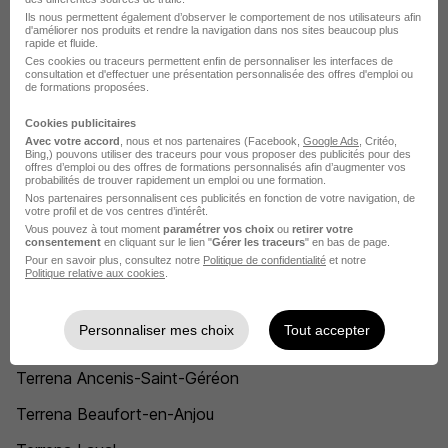
Ils nous permettent également d’observer le comportement de nos utilisateurs afin
Chauffeur citerne Terrena
d'améliorer nos produits et rendre la navigation dans nos sites beaucoup plus
rapide et fluide.
Technico-commercial nutrition animale Terrena
Ces cookies ou traceurs permettent enfin de personnaliser les interfaces de
consultation et d'effectuer une présentation personnalisée des offres d'emploi ou
de formations proposées.
Vendeur conseil Terrena
Cookies publicitaires
Agent de collecte Terrena
Avec votre accord
, nous et nos partenaires (Facebook,
Google Ads
, Critéo,
Bing,) pouvons utiliser des traceurs pour vous proposer des publicités pour des
Chauffeur routier Terrena
offres d’emploi ou des offres de formations personnalisés afin d’augmenter vos
probabilités de trouver rapidement un emploi ou une formation.
Technico-commercial agricole Terrena
Nos partenaires personnalisent ces publicités en fonction de votre navigation, de
votre profil et de vos centres d’intérêt.
Vous pouvez à tout moment
paramétrer vos choix
ou
retirer votre
Voir plus
consentement
en cliquant sur le lien "
Gérer les traceurs
" en bas de page.
Pour en savoir plus, consultez notre
Politique de confidentialité
et notre
Voir toutes les offres par métier chez Terrena
Politique relative aux cookies
.
L'emploi chez Terrena par Ville
Personnaliser mes choix
Tout accepter
Terrena Ancenis-Saint-Géréon
Terrena Beaufort-en-Anjou