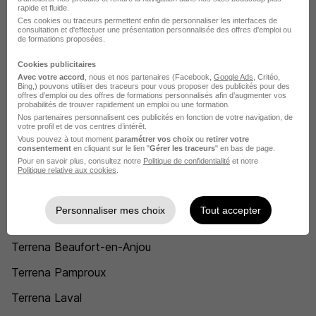
rapide et fluide.
Technicien de maintenance industrielle Terrena
Ces cookies ou traceurs permettent enfin de personnaliser les interfaces de
consultation et d'effectuer une présentation personnalisée des offres d'emploi ou
de formations proposées.
Vendeur conseil Terrena
Cookies publicitaires
Agent de collecte Terrena
Avec votre accord
, nous et nos partenaires (Facebook,
Google Ads
, Critéo,
Bing,) pouvons utiliser des traceurs pour vous proposer des publicités pour des
Chauffeur routier Terrena
offres d’emploi ou des offres de formations personnalisés afin d’augmenter vos
probabilités de trouver rapidement un emploi ou une formation.
Nos partenaires personnalisent ces publicités en fonction de votre navigation, de
Voir plus
votre profil et de vos centres d’intérêt.
Vous pouvez à tout moment
paramétrer vos choix
ou
retirer votre
Voir toutes les offres par métier chez Terrena
consentement
en cliquant sur le lien "
Gérer les traceurs
" en bas de page.
Pour en savoir plus, consultez notre
Politique de confidentialité
et notre
Politique relative aux cookies
.
L'emploi chez Terrena par Ville
Personnaliser mes choix
Tout accepter
Terrena Ancenis-Saint-Géréon
Terrena Beaufort-en-Anjou
Terrena Pamproux
Terrena Laval