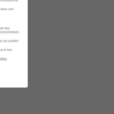
s produits et
ectuer une
iser des
 personnalisés
de vos centres
ur le lien
okies
.