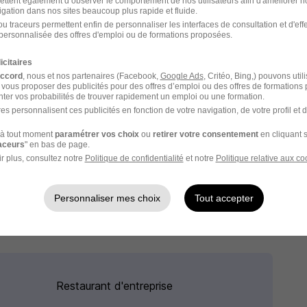
ettent également d’observer le comportement de nos utilisateurs afin d'améliorer no
igation dans nos sites beaucoup plus rapide et fluide.
u traceurs permettent enfin de personnaliser les interfaces de consultation et d'eff
personnalisée des offres d'emploi ou de formations proposées.
icitaires
accord
, nous et nos partenaires (Facebook,
Google Ads
, Critéo, Bing,) pouvons util
 vous proposer des publicités pour des offres d’emploi ou des offres de formations
ter vos probabilités de trouver rapidement un emploi ou une formation.
es personnalisent ces publicités en fonction de votre navigation, de votre profil et 
à tout moment
paramétrer vos choix
ou
retirer votre consentement
en cliquant s
reprise dynamique offrant de nombreuses opportunités
raceurs
" en bas de page.
r plus, consultez notre
Politique de confidentialité
et notre
Politique relative aux co
rchons des talents passionnés prêts à innover et à
, tout en adhérant à nos valeurs fondamentales.
Personnaliser mes choix
Tout accepter
Restaurant d'entreprise