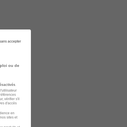
sans accepter
ploi ou de
ésactivés
.
'utilisateur
préférences
 vérifier s'il
ves d'accès
udience en
nos sites et