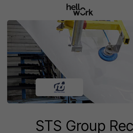
Aller au contenu principal
STS Group Rec