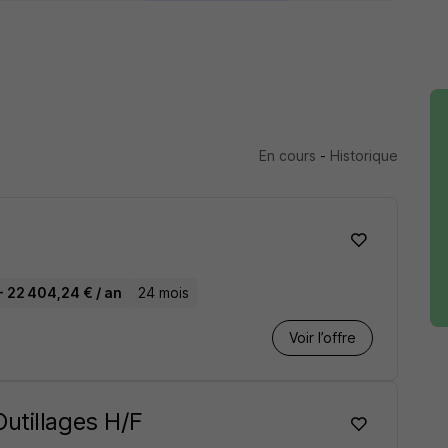
En cours
-
Historique
- 22 404,24 € / an
24 mois
Voir l’offre
utillages H/F