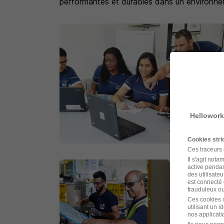
performantes et durables dans un environne
Hellowork
Cookies str
Ces traceurs
Il s'agit not
active pendan
des utilisateu
est connecté 
frauduleux ou 
Ces cookies o
utilisant un 
nos applicatio