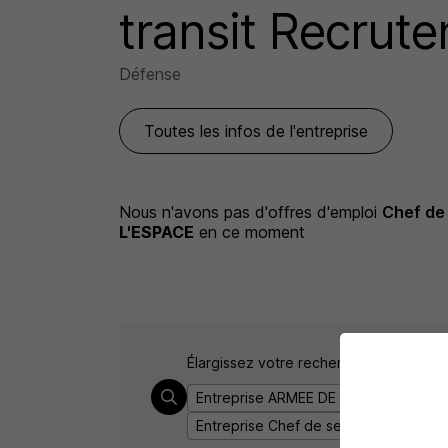
transit Recrut
Défense
Toutes les infos de l'entreprise
Nous n'avons pas d'offres d'emploi
Chef de 
L'ESPACE
en ce moment
Élargissez votre recherche de
Chef de
Entreprise ARMEE DE L'AIR ET DE L'E
Entreprise Chef de service transit