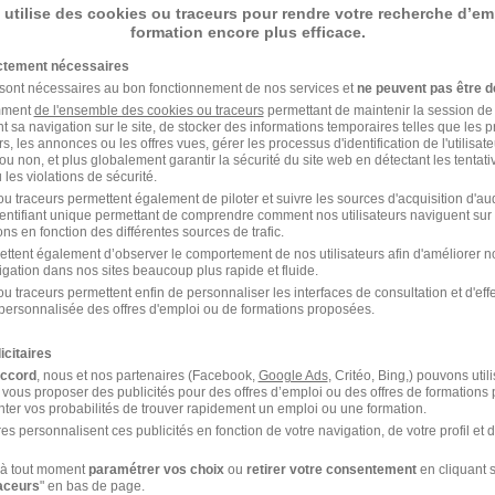
 utilise des cookies ou traceurs pour rendre votre recherche d’em
formation encore plus efficace.
ictement nécessaires
 sont nécessaires au bon fonctionnement de nos services et
ne peuvent pas être d
amment
de l'ensemble des cookies ou traceurs
permettant de maintenir la session de l
t sa navigation sur le site, de stocker des informations temporaires telles que les 
rs, les annonces ou les offres vues, gérer les processus d'identification de l'utilisateur,
ou non, et plus globalement garantir la sécurité du site web en détectant les tentati
 L'AIR ET DE L'ESPACE dans le domaine 
les violations de sécurité.
u traceurs permettent également de piloter et suivre les sources d'acquisition d'a
identifiant unique permettant de comprendre comment nos utilisateurs naviguent sur 
ns en fonction des différentes sources de trafic.
EE DE L'AIR ET DE
ARMEE DE L'AIR ET D
ettent également d’observer le comportement de nos utilisateurs afin d'améliorer no
SPACE Agent de
L'ESPACE Technicien
igation dans nos sites beaucoup plus rapide et fluide.
ification
logistique
u traceurs permettent enfin de personnaliser les interfaces de consultation et d'eff
personnalisée des offres d'emploi ou de formations proposées.
EE DE L'AIR ET DE
SPACE Technicien
icitaires
stique
accord
, nous et nos partenaires (Facebook,
Google Ads
, Critéo, Bing,) pouvons util
 vous proposer des publicités pour des offres d’emploi ou des offres de formations
ter vos probabilités de trouver rapidement un emploi ou une formation.
es personnalisent ces publicités en fonction de votre navigation, de votre profil et 
 ET DE L'ESPACE par Métier
à tout moment
paramétrer vos choix
ou
retirer votre consentement
en cliquant s
raceurs
" en bas de page.