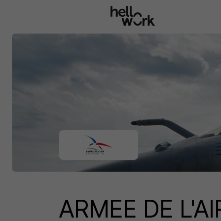
Aller au contenu principal
ARMEE DE L'AI