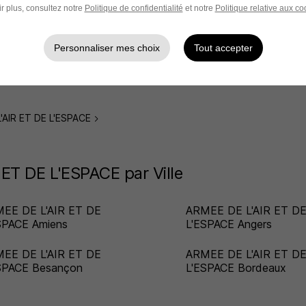
r plus, consultez notre
Politique de confidentialité
et notre
Politique relative aux co
icier ARMEE DE L'AIR
Contrôleur aérien ARM
DE L'ESPACE
DE L'AIR ET DE L'ESPA
Personnaliser mes choix
Tout accepter
ote de drone ARMEE DE
Pompier ARMEE DE L'A
IR ET DE L'ESPACE
ET DE L'ESPACE
L'AIR ET DE L'ESPACE
ET DE L'ESPACE par Ville
EE DE L'AIR ET DE
ARMEE DE L'AIR ET D
SPACE Amiens
L'ESPACE Angers
EE DE L'AIR ET DE
ARMEE DE L'AIR ET D
SPACE Besançon
L'ESPACE Bordeaux