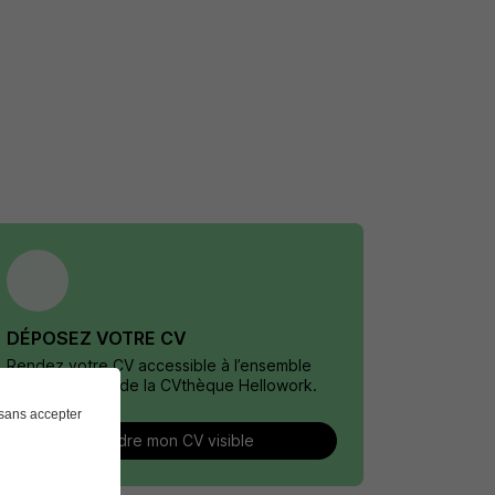
DÉPOSEZ VOTRE CV
Rendez votre CV accessible à l’ensemble
des recruteurs de la CVthèque Hellowork.
sans accepter
Rendre mon CV visible