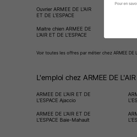
Pour en savoi
Ouvrier ARMEE DE L'AIR
Off
ET DE L'ESPACE
ET 
Maitre chien ARMEE DE
Pil
L'AIR ET DE L'ESPACE
L'A
Voir toutes les offres par métier chez ARMEE DE 
L'emploi chez ARMEE DE L'AIR 
ARMEE DE L'AIR ET DE
ARM
L'ESPACE Ajaccio
L'E
ARMEE DE L'AIR ET DE
ARM
L'ESPACE Baie-Mahault
L'E