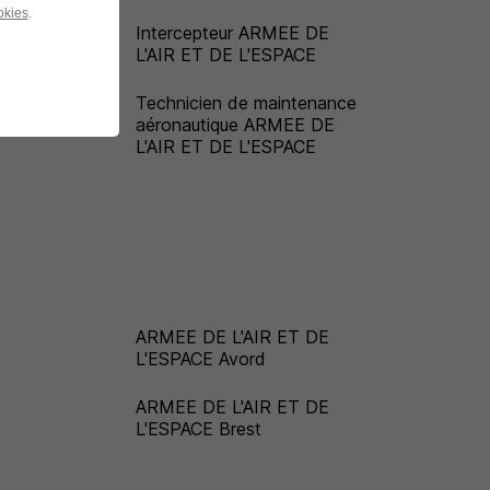
okies
.
EE
Intercepteur ARMEE DE
CE
L'AIR ET DE L'ESPACE
IR
Technicien de maintenance
aéronautique ARMEE DE
L'AIR ET DE L'ESPACE
E
ARMEE DE L'AIR ET DE
L'ESPACE Avord
E
ARMEE DE L'AIR ET DE
L'ESPACE Brest