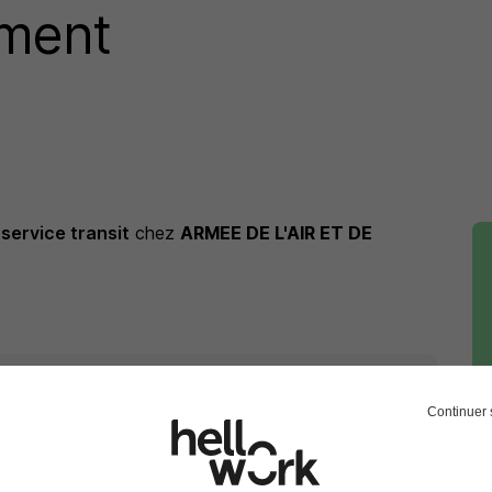
ement
service transit
chez
ARMEE DE L'AIR ET DE
 service transit
chez
ARMEE DE L'AIR ET DE L'ESPACE
Continuer 
SPACE
Emploi Chef de service transit