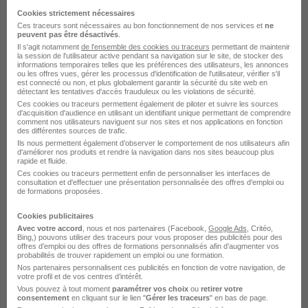
Cookies strictement nécessaires
Emploi Employé de restaurant
Ces traceurs sont nécessaires au bon fonctionnement de nos services et
ne
Entreprise Employé de restaurant
peuvent pas être désactivés
.
Il s'agit notamment
de l'ensemble des cookies ou traceurs
permettant de maintenir
la session de l'utilisateur active pendant sa navigation sur le site, de stocker des
informations temporaires telles que les préférences des utilisateurs, les annonces
ou les offres vues, gérer les processus d'identification de l'utilisateur, vérifier s'il
est connecté ou non, et plus globalement garantir la sécurité du site web en
détectant les tentatives d'accès frauduleux ou les violations de sécurité.
Ces cookies ou traceurs permettent également de piloter et suivre les sources
d'acquisition d'audience en utilisant un identifiant unique permettant de comprendre
comment nos utilisateurs naviguent sur nos sites et nos applications en fonction
des différentes sources de trafic.
Ils nous permettent également d’observer le comportement de nos utilisateurs afin
d'améliorer nos produits et rendre la navigation dans nos sites beaucoup plus
rapide et fluide.
DÉPOSEZ VOTRE CV
Ces cookies ou traceurs permettent enfin de personnaliser les interfaces de
Rendez votre CV accessible à l’ensemble des
consultation et d'effectuer une présentation personnalisée des offres d'emploi ou
de formations proposées.
recruteurs de la CVthèque Hellowork.
Cookies publicitaires
Rendre mon CV visible
Avec votre accord
, nous et nos partenaires (Facebook,
Google Ads
, Critéo,
Bing,) pouvons utiliser des traceurs pour vous proposer des publicités pour des
offres d’emploi ou des offres de formations personnalisés afin d’augmenter vos
probabilités de trouver rapidement un emploi ou une formation.
Nos partenaires personnalisent ces publicités en fonction de votre navigation, de
votre profil et de vos centres d’intérêt.
Vous pouvez à tout moment
paramétrer vos choix
ou
retirer votre
consentement
en cliquant sur le lien "
Gérer les traceurs
" en bas de page.