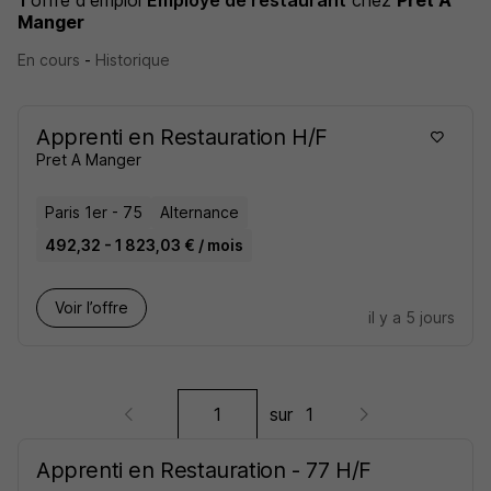
1
offre d'emploi
Employé de restaurant
chez
Pret A
Manger
En cours
-
Historique
Apprenti en Restauration H/F
Pret A Manger
Paris 1er - 75
Alternance
492,32 - 1 823,03 € / mois
Voir l’offre
il y a 5 jours
sur
1
Apprenti en Restauration - 77 H/F