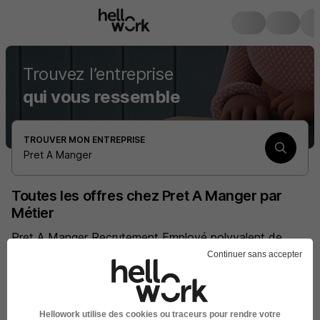
Trouvez l’entreprise
qui vous ressemble
TROUVER MON ENTREPRISE
Pret A Manger
Toutes les offres chez Pret A Manger par
Métier
Pret A Manger Recrutement Employé polyvalent de
restauration
Continuer sans accepter
Pret A Manger Recrutement Gestionnaire administration
des ventes
Pret A Manger Recrutement Employé de restaurant
Hellowork utilise des cookies ou traceurs pour rendre votre