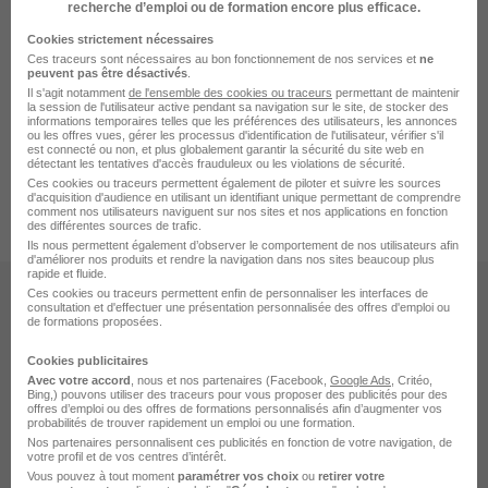
Pret A Manger Recrutement Contrôleur de gestion
recherche d’emploi ou de formation encore plus efficace.
Pret A Manger Recrutement Employé logistique
Cookies strictement nécessaires
Ces traceurs sont nécessaires au bon fonctionnement de nos services et
ne
peuvent pas être désactivés
.
Il s'agit notamment
de l'ensemble des cookies ou traceurs
permettant de maintenir
la session de l'utilisateur active pendant sa navigation sur le site, de stocker des
informations temporaires telles que les préférences des utilisateurs, les annonces
ou les offres vues, gérer les processus d'identification de l'utilisateur, vérifier s'il
est connecté ou non, et plus globalement garantir la sécurité du site web en
détectant les tentatives d'accès frauduleux ou les violations de sécurité.
Accueil
Entreprise
Index Entreprise Association
Ces cookies ou traceurs permettent également de piloter et suivre les sources
d'acquisition d'audience en utilisant un identifiant unique permettant de comprendre
Associations Catégorie
Pret A Manger
comment nos utilisateurs naviguent sur nos sites et nos applications en fonction
des différentes sources de trafic.
Ils nous permettent également d’observer le comportement de nos utilisateurs afin
d'améliorer nos produits et rendre la navigation dans nos sites beaucoup plus
rapide et fluide.
Ces cookies ou traceurs permettent enfin de personnaliser les interfaces de
Les sites
consultation et d'effectuer une présentation personnalisée des offres d'emploi ou
de formations proposées.
HelloCV
Helloworkplace
Cookies publicitaires
BDM
Avec votre accord
, nous et nos partenaires (Facebook,
Google Ads
, Critéo,
Bing,) pouvons utiliser des traceurs pour vous proposer des publicités pour des
Jobijoba
offres d’emploi ou des offres de formations personnalisés afin d’augmenter vos
Maformation
probabilités de trouver rapidement un emploi ou une formation.
Diplomeo
Nos partenaires personnalisent ces publicités en fonction de votre navigation, de
votre profil et de vos centres d’intérêt.
Vous pouvez à tout moment
paramétrer vos choix
ou
retirer votre