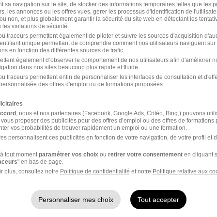
t sa navigation sur le site, de stocker des informations temporaires telles que les 
rs, les annonces ou les offres vues, gérer les processus d'identification de l'utilisateur,
ou non, et plus globalement garantir la sécurité du site web en détectant les tentati
les violations de sécurité.
rgelés dans le domaine Logistique
u traceurs permettent également de piloter et suivre les sources d'acquisition d'a
identifiant unique permettant de comprendre comment nos utilisateurs naviguent sur 
ns en fonction des différentes sources de trafic.
ettent également d’observer le comportement de nos utilisateurs afin d'améliorer no
igation dans nos sites beaucoup plus rapide et fluide.
u traceurs permettent enfin de personnaliser les interfaces de consultation et d'eff
personnalisée des offres d'emploi ou de formations proposées.
icitaires
par Métier
accord
, nous et nos partenaires (Facebook,
Google Ads
, Critéo, Bing,) pouvons util
 vous proposer des publicités pour des offres d’emploi ou des offres de formations
ter vos probabilités de trouver rapidement un emploi ou une formation.
ponsable de magasin
Vendeur polyvalent Pic
es personnalisent ces publicités en fonction de votre navigation, de votre profil et 
ard Surgelés
Surgelés
à tout moment
paramétrer vos choix
ou
retirer votre consentement
en cliquant s
raceurs
" en bas de page.
istant de gestion Picard
Chef de projet R&D Pic
r plus, consultez notre
Politique de confidentialité
et notre
Politique relative aux co
gelés
Surgelés
gelés
Personnaliser mes choix
Tout accepter