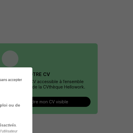
DÉPOSEZ VOTRE CV
sans accepter
Rendez votre CV accessible à l’ensemble
des recruteurs de la CVthèque Hellowork.
Rendre mon CV visible
ploi ou de
ésactivés
.
'utilisateur