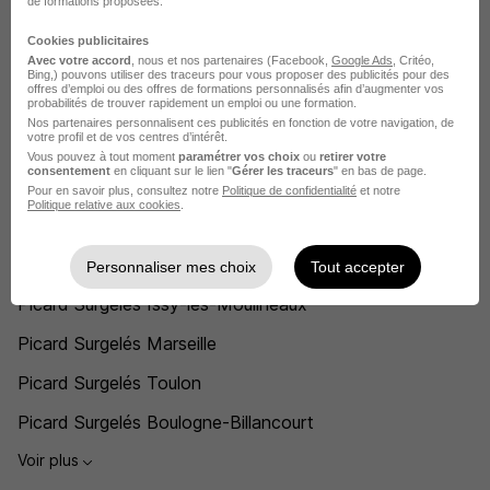
de formations proposées.
Assistant de gestion Picard Surgelés
Cookies publicitaires
Avec votre accord
, nous et nos partenaires (Facebook,
Google Ads
, Critéo,
Voir plus
Bing,) pouvons utiliser des traceurs pour vous proposer des publicités pour des
offres d’emploi ou des offres de formations personnalisés afin d’augmenter vos
probabilités de trouver rapidement un emploi ou une formation.
Voir toutes les offres par métier chez Picard Surgelés
Nos partenaires personnalisent ces publicités en fonction de votre navigation, de
votre profil et de vos centres d’intérêt.
Vous pouvez à tout moment
paramétrer vos choix
ou
retirer votre
L'emploi chez Picard Surgelés par Ville
consentement
en cliquant sur le lien "
Gérer les traceurs
" en bas de page.
Pour en savoir plus, consultez notre
Politique de confidentialité
et notre
Politique relative aux cookies
.
Picard Surgelés Paris
Picard Surgelés Fontainebleau
Personnaliser mes choix
Tout accepter
Picard Surgelés Issy-les-Moulineaux
Picard Surgelés Marseille
Picard Surgelés Toulon
Picard Surgelés Boulogne-Billancourt
Voir plus