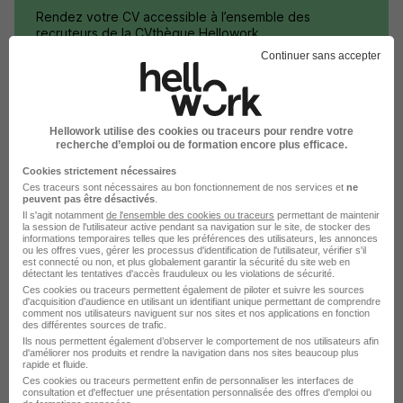
Rendez votre CV accessible à l’ensemble des
recruteurs de la CVthèque Hellowork.
Continuer sans accepter
Rendre mon CV visible
Hellowork utilise des cookies ou traceurs pour rendre votre
recherche d’emploi ou de formation encore plus efficace.
Cookies strictement nécessaires
Postuler chez Picard Surgelés par
Ces traceurs sont nécessaires au bon fonctionnement de nos services et
ne
peuvent pas être désactivés
.
Métier
Il s'agit notamment
de l'ensemble des cookies ou traceurs
permettant de maintenir
la session de l'utilisateur active pendant sa navigation sur le site, de stocker des
informations temporaires telles que les préférences des utilisateurs, les annonces
ou les offres vues, gérer les processus d'identification de l'utilisateur, vérifier s'il
est connecté ou non, et plus globalement garantir la sécurité du site web en
Vendeur Picard Surgelés
détectant les tentatives d'accès frauduleux ou les violations de sécurité.
Ces cookies ou traceurs permettent également de piloter et suivre les sources
Responsable de magasin Picard Surgelés
d'acquisition d'audience en utilisant un identifiant unique permettant de comprendre
comment nos utilisateurs naviguent sur nos sites et nos applications en fonction
des différentes sources de trafic.
Vendeur polyvalent Picard Surgelés
Ils nous permettent également d’observer le comportement de nos utilisateurs afin
d'améliorer nos produits et rendre la navigation dans nos sites beaucoup plus
Vendeur show room Picard Surgelés
rapide et fluide.
Ces cookies ou traceurs permettent enfin de personnaliser les interfaces de
consultation et d'effectuer une présentation personnalisée des offres d'emploi ou
Vendeur de fruits et légumes Picard Surgelés